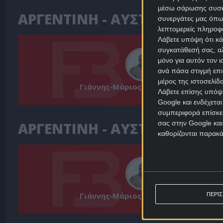
μέσω σάρωσης συσκευ
ΑΡΓΕΝΤΙΝΗ - ΑΥΣΤΡΙΑ ΠΡΟΓ
συνεργάτες μας όπω
λεπτομερείς πληροφορ
Λάβετε υπόψη ότι κά
συγκατάθεσή σας, αλ
μόνο για αυτόν τον 
ανά πάσα στιγμή επι
μέρος της ιστοσελίδα
Γιάννης-Μάριος Παπαδόπουλος
Λάβετε επίσης υπόψη
Google και ενδέχετα
συμπεριφορά επίσκεψ
ΑΡΓΕΝΤΙΝΗ - ΑΥΣΤΡΙΑ ΠΡΟΓ
σας στην Google και
καθορίζονται παρακ
Γιάννης-Μάριος Παπαδόπουλος
ΠΕΡΙ