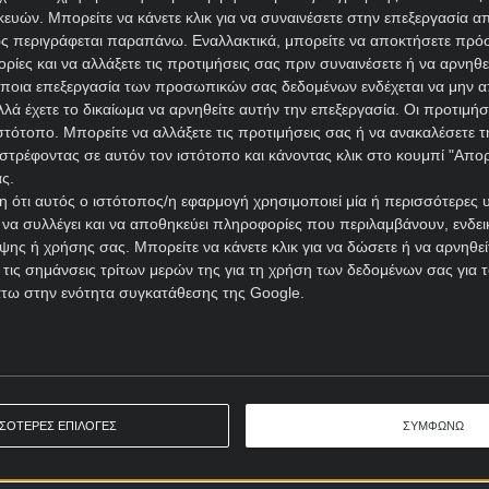
ών. Μπορείτε να κάνετε κλικ για να συναινέσετε στην επεξεργασία απ
ΝΩΣΤΙΚΑ
ς περιγράφεται παραπάνω. Εναλλακτικά, μπορείτε να αποκτήσετε πρό
ίες και να αλλάξετε τις προτιμήσεις σας πριν συναινέσετε ή να αρνηθεί
ποια επεξεργασία των προσωπικών σας δεδομένων ενδέχεται να μην απ
λά έχετε το δικαίωμα να αρνηθείτε αυτήν την επεξεργασία. Οι προτιμήσ
Ώρα έναρξης: 20:00
Μουντιάλ 2026
ιστότοπο. Μπορείτε να αλλάξετε τις προτιμήσεις σας ή να ανακαλέσετε
ΕΚΤΙΜΗΣΗ: Αργεντινή Over 2,5 γκολ
στρέφοντας σε αυτόν τον ιστότοπο και κάνοντας κλικ στο κουμπί "Απ
Απόδοση: 3.25
ς.
Παίξε νόμιμα
 ότι αυτός ο ιστότοπος/η εφαρμογή χρησιμοποιεί μία ή περισσότερες 
ι να συλλέγει και να αποθηκεύει πληροφορίες που περιλαμβάνουν, ενδεικ
ης ή χρήσης σας. Μπορείτε να κάνετε κλικ για να δώσετε ή να αρνηθε
ΝΩΣΤΙΚΑ
 τις σημάνσεις τρίτων μερών της για τη χρήση των δεδομένων σας για
άτω στην ενότητα συγκατάθεσης της Google.
Ώρα έναρξης: 20:00
Μουντιάλ 2026
ΕΚΤΙΜΗΣΗ: Λ. Μέσι (Αργεντινή) 2+ γκολ
Απόδοση: 4.33
Παίξε νόμιμα
ΣΣΟΤΕΡΕΣ ΕΠΙΛΟΓΕΣ
ΣΥΜΦΩΝΩ