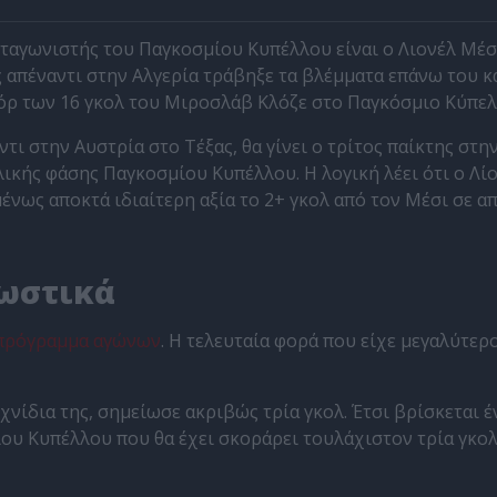
αγωνιστής του Παγκοσμίου Κυπέλλου είναι ο Λιονέλ Μέσι
ς απέναντι στην Αλγερία τράβηξε τα βλέμματα επάνω του κ
εκόρ των 16 γκολ του Μιροσλάβ Κλόζε στο Παγκόσμιο Κύπελ
τι στην Αυστρία στο Τέξας, θα γίνει ο τρίτος παίκτης στη
ικής φάσης Παγκοσμίου Κυπέλλου. Η λογική λέει ότι ο Λίο
μένως αποκτά ιδιαίτερη αξία το 2+ γκολ από τον Μέσι σε α
νωστικά
πρόγραμμα αγώνων
. Η τελευταία φορά που είχε μεγαλύτερ
χνίδια της, σημείωσε ακριβώς τρία γκολ. Έτσι βρίσκεται 
ίου Κυπέλλου που θα έχει σκοράρει τουλάχιστον τρία γκολ