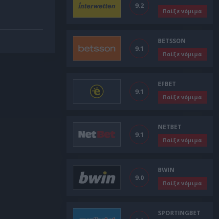
9.2
Παίξε νόμιμα
BETSSON
9.1
Παίξε νόμιμα
EFBET
9.1
Παίξε νόμιμα
NETBET
9.1
Παίξε νόμιμα
BWIN
9.0
Παίξε νόμιμα
SPORTINGBET