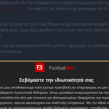
ν βέβαιο ότι θα της εξασφαλίσει τη δέκατη πρόκριση από τ
σμιο Κύπελλο
. Το over 2,5 της Αργεντινής προσφέρεται σ
νίας. Οι παίκτες του Ραλφ Ράνγκνικ βρίσκονται σε εξαιρετ
νίδια τους, όμως έχει κερδίσει μόνο έναν από τους δέκα τ
.
ολ της σε Παγκόσμιο Κύπελλο μετά το ημίχρονο. Σε απόδοση
 η Αυστρία.
ΝΩΣΤΙΚΑ
Σεβόμαστε την ιδιωτικότητά σας
Ώρα έναρξης: 20:00
Μουντιάλ 2026
ΕΚΤΙΜΗΣΗ: Αυστρία Over 0,5 2ο ημίχρονο
άτες μας αποθηκεύουμε και/ή έχουμε πρόσβαση σε πληροφορίες σε μια
ργαζόμαστε προσωπικά δεδομένα, όπως μοναδικοί αναγνωριστικοί και 
Απόδοση: 2.50
Παίξε νόμιμα
στέλλονται από μια συσκευή για εξατομικευμένες διαφημίσεις και περ
εχομένου, έρευνα ακροατηρίου και ανάπτυξη υπηρεσιών.
Με την άδειά σα
χεται να χρησιμοποιήσουμε ακριβή δεδομένα γεωγραφικής τοποθεσίας 