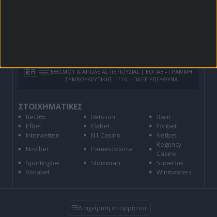
Για όλες τις
Προσφορές
: *Ισχύουν όροι και
προϋποθέσεις
21+ | ΑΡΜΟΔΙΟΣ ΡΥΘΜΙΣΤΗΣ ΕΕΕΠ | ΚΙΝΔΥΝΟΣ
ΕΘΙΣΜΟΥ & ΑΠΩΛΕΙΑΣ ΠΕΡΙΟΥΣΙΑΣ | ΕΟΠΑΕ – ΓΡΑΜΜΗ
ΣΥΜΒΟΥΛΕΥΤΙΚΗΣ: 1114 | ΠΑΙΞΕ ΥΠΕΥΘΥΝΑ
ΣΤΟΙΧΗΜΑΤΙΚΕΣ
Bet365
Betsson
Bwin
Efbet
Elabet
Fonbet
Interwetten
N1 Casino
Netbet
Regency
Novibet
Pamestoixima
Casino
Sportingbet
Stoiximan
Superbet
Vistabet
Winmasters
Διαχείριση απορρήτου