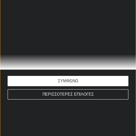
Γιάννης-Μάριος Παπαδόπουλος
Ώρα έναρξης: 19:30
Α Γερμανίας
ΕΚΤΙΜΗΣΗ: Over 3,5
Απόδοση: 2.40
Παίξε νόμιμα
ΑΜΒΟΥΡΓΟ - ΛΕΒΕΡΚΟΥΖΕΝ
ΠΡΟΓΝΩΣΤΙΚΑ
ΣΥΜΦΩΝΩ
Γιάννης-Μάριος Παπαδόπουλος
ΠΕΡΙΣΣΟΤΕΡΕΣ ΕΠΙΛΟΓΕΣ
Ώρα έναρξης: 21:30
Α Γερμανίας
ΕΚΤΙΜΗΣΗ: G/G & Over 2,5
Απόδοση: 1.90
Παίξε νόμιμα