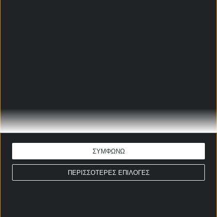
ΒΙΓΙΑΡΕΑΛ - ΑΓΙΑΞ
ΠΡΟΓΝΩΣΤΙΚΑ
Γιάννης-Μάριος Παπαδόπουλος
Ώρα έναρξης: 22:00
Τσάμπιονς Λιγκ
ΕΚΤΙΜΗΣΗ: G/G & Under 4,5
Απόδοση: 2.37
Παίξε νόμιμα
ΤΟΤΕΝΑΜ - ΝΤΟΡΤΜΟΥΝΤ
ΠΡΟΓΝΩΣΤΙΚΑ
ΣΥΜΦΩΝΩ
ΠΕΡΙΣΣΟΤΕΡΕΣ ΕΠΙΛΟΓΕΣ
Γιάννης-Μάριος Παπαδόπουλος
Ώρα έναρξης: 22:00
Τσάμπιονς Λιγκ