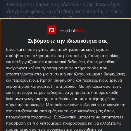
Champions League η ομάδα του Τόμας Φρανκ έχει
διαγράψει φέτος μία αξιοθαύμαστη πορεία, με τρεις
νίκες και δύο ισοπαλίες σε έξι ματς και με τη
μοναδική ήττα να έχει έρθει από την κάτοχο του
τροπαίου, Παρί.
Σεβόμαστε την ιδιωτικότητά σας
Τότεναμ – Ντόρτμουντ
Εμείς και οι συνεργάτες μας αποθηκεύουμε και/ή έχουμε
προγνωστικά
πρόσβαση σε πληροφορίες σε μια συσκευή, όπως τα cookies,
και επεξεργαζόμαστε προσωπικά δεδομένα, όπως μοναδικοί
αναγνωριστικοί και προσαρμοσμένες πληροφορίες που
Ως εκ τούτου, η αναμέτρηση με την Ντόρτμουντ
αποστέλλονται από μια συσκευή για εξατομικευμένες διαφημίσεις
αποκτά ακόμα μεγαλύτερη σημασία, καθώς μία νίκη
και περιεχόμενο, μέτρηση διαφήμισης και περιεχομένου, έρευνα
θα φέρει τους Λονδρέζους ακόμα πιο κοντά στην
ακροατηρίου και ανάπτυξη υπηρεσιών.
Με την άδειά σας, εμείς
απευθείας πρόκριση στην επόμενη φάση και θα
και οι συνεργάτες μας ενδέχεται να χρησιμοποιήσουμε ακριβή
δεδομένα γεωγραφικής τοποθεσίας και ταυτοποίησης μέσω
διώξει μέρος της πίεσης που προκλήθηκε και από
σάρωσης συσκευών. Μπορείτε να κάνετε κλικ για να συναινέσετε
την ήττα 2-1 από τη Γουέστ Χαμ. Σημαντικό στοιχεία
στην επεξεργασία από εμάς και τους συνεργάτες μας όπως
για την «ευρωπαία» Τότεναμ αποτελεί το γεγονός
περιγράφεται παραπάνω. Εναλλακτικά, μπορείτε να αποκτήσετε
ότι έχει σκοράρει πριν την ανάπαυλα του
πρόσβαση σε πιο λεπτομερείς πληροφορίες και να αλλάξετε τις
ημιχρόνου σε έξι από τα πρόσφατα παιχνίδια της σε
προτιμήσεις σας πριν συναινέσετε ή να αρνηθείτε να