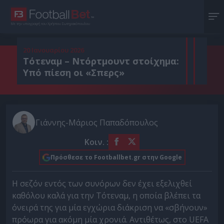
Με την υπογραφή του Χρήστου Σωτηρακόπουλου
20 Ιανουαρίου 2026
Τότεναμ – Ντόρτμουντ στοίχημα:
Υπό πίεση οι «Σπερς»
Γιάννης-Μάριος Παπαδόπουλος
Κοιν. :
Πρόσθεσε το Footballbet.gr στην Google
Η σεζόν εντός των συνόρων δεν έχει εξελιχθεί
καθόλου καλά για την Τότεναμ, η οποία βλέπει τα
όνειρά της για μία εγχώρια διάκριση να «σβήνουν»
πρόωρα για ακόμη μία χρονιά. Αντιθέτως, στο UEFA