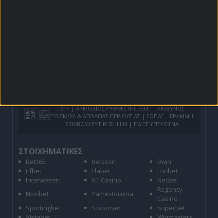
Προσφορές*
Για όλες τις
Προσφορές
: *Ισχύουν όροι και
προϋποθέσεις
21+ | ΑΡΜΟΔΙΟΣ ΡΥΘΜΙΣΤΗΣ ΕΕΕΠ | ΚΙΝΔΥΝΟΣ
ΕΘΙΣΜΟΥ & ΑΠΩΛΕΙΑΣ ΠΕΡΙΟΥΣΙΑΣ | ΕΟΠΑΕ – ΓΡΑΜΜΗ
ΣΥΜΒΟΥΛΕΥΤΙΚΗΣ: 1114 | ΠΑΙΞΕ ΥΠΕΥΘΥΝΑ
ΣΤΟΙΧΗΜΑΤΙΚΕΣ
Bet365
Betsson
Bwin
Efbet
Elabet
Fonbet
Interwetten
N1 Casino
Netbet
Regency
Novibet
Pamestoixima
Casino
Sportingbet
Stoiximan
Superbet
Vistabet
Winmasters