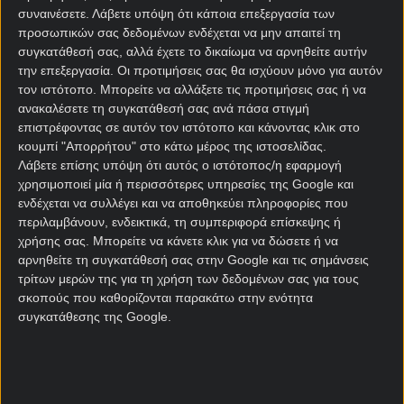
διοργάνωση της UEFA, καθώς και ότι έξι από τις
συναινέσετε.
Λάβετε υπόψη ότι κάποια επεξεργασία των
οκτώ πρόσφατες νίκες της ήταν με διαφορά
προσωπικών σας δεδομένων ενδέχεται να μην απαιτεί τη
συγκατάθεσή σας, αλλά έχετε το δικαίωμα να αρνηθείτε αυτήν
τουλάχιστον δύο τερμάτων.
την επεξεργασία. Οι προτιμήσεις σας θα ισχύουν μόνο για αυτόν
Σε συνδυασμό με το ότι η Ντόρτμουντ έχει Over 3,5
τον ιστότοπο. Μπορείτε να αλλάξετε τις προτιμήσεις σας ή να
ανακαλέσετε τη συγκατάθεσή σας ανά πάσα στιγμή
γκολ στα τελευταία οκτώ ευρωπαϊκά παιχνίδια της,
επιστρέφοντας σε αυτόν τον ιστότοπο και κάνοντας κλικ στο
μας κάνει να κοιτάζουμε ιδιαίτερα προς τα
κουμπί "Απορρήτου" στο κάτω μέρος της ιστοσελίδας.
προγνωστικα over 2,5
. Το ερώτημα είναι εάν η
Λάβετε επίσης υπόψη ότι αυτός ο ιστότοπος/η εφαρμογή
Ντόρτμουντ -η οποία έχει διατηρήσει απαραβίαστη
χρησιμοποιεί μία ή περισσότερες υπηρεσίες της Google και
την εστία της μόλις μία φορά στα πρόσφατα εννέα
ενδέχεται να συλλέγει και να αποθηκεύει πληροφορίες που
παιχνίδια της- θα σκοράρει στο α’ ημίχρονο, καθώς
περιλαμβάνουν, ενδεικτικά, τη συμπεριφορά επίσκεψης ή
τα 15 από τα 19 φετινά ευρωπαϊκά γκολ της ήταν
χρήσης σας. Μπορείτε να κάνετε κλικ για να δώσετε ή να
αρνηθείτε τη συγκατάθεσή σας στην Google και τις σημάνσεις
μετά την ανάπαυλα! Η επιλογή μας είναι το goal/goal
τρίτων μερών της για τη χρήση των δεδομένων σας για τους
σε συνδυασμό με Over 2,5 και over 0,5 στο
σκοπούς που καθορίζονται παρακάτω στην ενότητα
ημίχρονο, σε απόδοση 2,10 στο
pamestoixima
.gr.
συγκατάθεσης της Google.
Βιγιαρεάλ – Άγιαξ
προγνωστικά