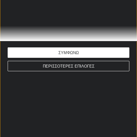
ΤΣΕΧΙΑ - ΔΑΝΙΑ
ΠΡΟΓΝΩΣΤΙΚΑ
Γιάννης-Μάριος Παπαδόπουλος
Ώρα έναρξης: 21:45
Προκριματικά Mundial Ευρώπης
ΣΥΜΦΩΝΩ
ΕΚΤΙΜΗΣΗ: 2
Απόδοση: 1.95
ΠΕΡΙΣΣΟΤΕΡΕΣ ΕΠΙΛΟΓΕΣ
Παίξε νόμιμα
ΣΤΟΙΧΗΜΑΤΙΚΕΣ ΠΡΟΣΦΟΡΕΣ *