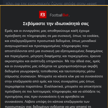
πλει οφ της ευρωπαϊκής ζώνης απόψε στην «epet
ARENA» της Πράγας.
Οι Τσέχοι έκαναν τη μεγάλη ανατροπή απέναντι
Σεβόμαστε την ιδιωτικότητά σας
στην Ιρλανδία, καθώς βρέθηκαν πίσω στο σκορ με
2-0, όμως βρήκαν τον τρόπο και μείωσαν γρήγορα
Εμείς και οι συνεργάτες μας αποθηκεύουμε και/ή έχουμε
το σκορ, για να ισοφαρίσουν λίγο πριν από το
πρόσβαση σε πληροφορίες σε μια συσκευή, όπως τα cookies,
και επεξεργαζόμαστε προσωπικά δεδομένα, όπως μοναδικοί
φινάλε. Έτσι το ζευγάρι οδηγήθηκε στα πέναλτι,
αναγνωριστικοί και προσαρμοσμένες πληροφορίες που
όπου ο Πάτρικ Σικ και η παρέα του πήραν μια
αποστέλλονται από μια συσκευή για εξατομικευμένες διαφημίσεις
μεγαλειώδη πρόκριση που τους έφερε απέναντι στη
και περιεχόμενο, μέτρηση διαφήμισης και περιεχομένου, έρευνα
Δανία.
ακροατηρίου και ανάπτυξη υπηρεσιών.
Με την άδειά σας, εμείς
και οι συνεργάτες μας ενδέχεται να χρησιμοποιήσουμε ακριβή
Τσεχία – Δανία
δεδομένα γεωγραφικής τοποθεσίας και ταυτοποίησης μέσω
σάρωσης συσκευών. Μπορείτε να κάνετε κλικ για να συναινέσετε
προγνωστικά
στην επεξεργασία από εμάς και τους συνεργάτες μας όπως
περιγράφεται παραπάνω. Εναλλακτικά, μπορείτε να αποκτήσετε
Η Τσεχία έχει καταφέρει να παραμείνει αήττητη στα
πρόσβαση σε πιο λεπτομερείς πληροφορίες και να αλλάξετε τις
προτιμήσεις σας πριν συναινέσετε ή να αρνηθείτε να
14 από τα πρόσφατα 16 παιχνίδια της από τον
συναινέσετε.
Λάβετε υπόψη ότι κάποια επεξεργασία των
Σεπτέμβριο του 2024. Ένα μεγάλο πρόβλημα για την
προσωπικών σας δεδομένων ενδέχεται να μην απαιτεί τη