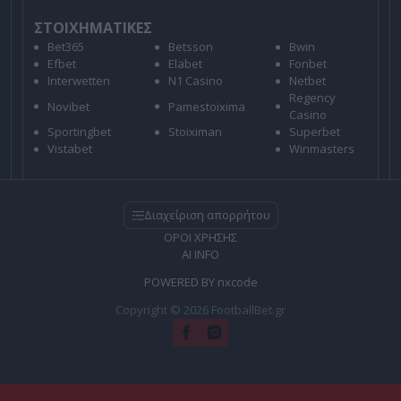
ΣΤΟΙΧΗΜΑΤΙΚΕΣ
Bet365
Betsson
Bwin
Efbet
Elabet
Fonbet
Interwetten
N1 Casino
Netbet
Regency
Novibet
Pamestoixima
Casino
Sportingbet
Stoiximan
Superbet
Vistabet
Winmasters
Διαχείριση απορρήτου
ΟΡΟΙ ΧΡΗΣΗΣ
AI INFO
POWERED BY
nxcode
Copyright © 2026 FootballBet.gr