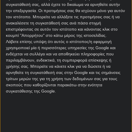
ομάδα του Μίροσλαβ Κούμπεκ είναι ότι δεν κάνει
συγκατάθεσή σας, αλλά έχετε το δικαίωμα να αρνηθείτε αυτήν
τελικές στον στόχο. Είναι χαρακτηριστικό ότι στα
την επεξεργασία. Οι προτιμήσεις σας θα ισχύουν μόνο για αυτόν
πέντε από τα έξι πρόσφατα παιχνίδια της, η Τσεχία
τον ιστότοπο. Μπορείτε να αλλάξετε τις προτιμήσεις σας ή να
είχε το πολύ τρεις τελικές στον στόχο!
ανακαλέσετε τη συγκατάθεσή σας ανά πάσα στιγμή
επιστρέφοντας σε αυτόν τον ιστότοπο και κάνοντας κλικ στο
Από την άλλη η Δανία έχει τουλάχιστον δέκα σουτ
κουμπί "Απορρήτου" στο κάτω μέρος της ιστοσελίδας.
στα οκτώ από τα πρόσφατα 11 εκτός έδρας
Λάβετε επίσης υπόψη ότι αυτός ο ιστότοπος/η εφαρμογή
παιχνίδια της, γεγονός που καταδεικνύει το πόσο
χρησιμοποιεί μία ή περισσότερες υπηρεσίες της Google και
ενδέχεται να συλλέγει και να αποθηκεύει πληροφορίες που
επιθετικογενής ομάδα είναι. Επίσης έχει μια έφεση
περιλαμβάνουν, ενδεικτικά, τη συμπεριφορά επίσκεψης ή
στο να κερδίζει κόρνερ, με τουλάχιστον επτά στα
χρήσης σας. Μπορείτε να κάνετε κλικ για να δώσετε ή να
δέκα πρόσφατα παιχνίδια της.
αρνηθείτε τη συγκατάθεσή σας στην Google και τις σημάνσεις
τρίτων μερών της για τη χρήση των δεδομένων σας για τους
Έκανε εύκολη τη ζωή της απέναντι στη Βόρεια
σκοπούς που καθορίζονται παρακάτω στην ενότητα
Μακεδονία επικρατώντας με 4-0, με αντεπίθεση
συγκατάθεσης της Google.
διαρκείας στο β’ ημίχρονο. Το πρόβλημα της
Δανίας είναι ότι εκτός έδρας έχει μόνο δύο νίκες
στα τελευταία δέκα παιχνίδια στο
κουπόνι
στοιχήματος
. Πάντως απέναντι στην Τσεχία οι
Δανοί είναι αήττητη στα πρόσφατα επτά ματς, με πιο
πρόσφατο 2-1 στα προημιτελικά του Euro 2020.