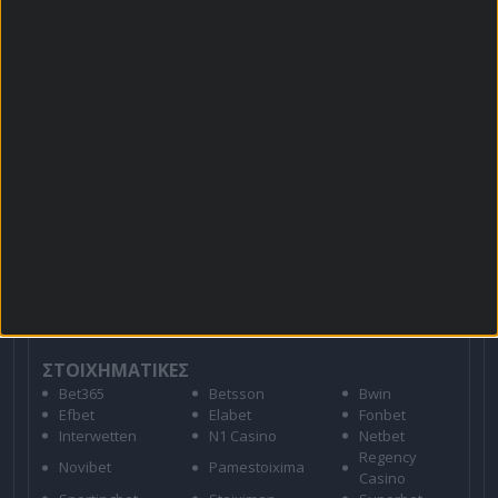
Πρόγραμμα TV
Προσφορές*
Για όλες τις
Προσφορές
: *Ισχύουν όροι και
προϋποθέσεις
21+ | ΑΡΜΟΔΙΟΣ ΡΥΘΜΙΣΤΗΣ ΕΕΕΠ | ΚΙΝΔΥΝΟΣ
ΕΘΙΣΜΟΥ & ΑΠΩΛΕΙΑΣ ΠΕΡΙΟΥΣΙΑΣ | ΕΟΠΑΕ – ΓΡΑΜΜΗ
ΣΥΜΒΟΥΛΕΥΤΙΚΗΣ: 1114 | ΠΑΙΞΕ ΥΠΕΥΘΥΝΑ
ΣΤΟΙΧΗΜΑΤΙΚΕΣ
Bet365
Betsson
Bwin
Efbet
Elabet
Fonbet
Interwetten
N1 Casino
Netbet
Regency
Novibet
Pamestoixima
Casino