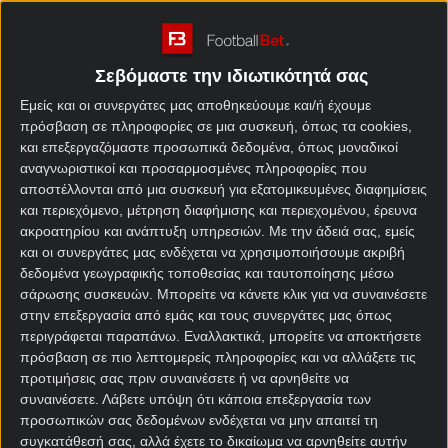
Κυπέλλου του 2026.
Το Βέλγιο μπήκε μόλις την περασμένη Παρασκευή
Σεβόμαστε την ιδιωτικότητά σας
στη διαδικασία των προκριματικών, όμως το
γεγονός ότι δεν κατάφερε να πάρει την πρώτη νίκη
Εμείς και οι συνεργάτες μας αποθηκεύουμε και/ή έχουμε
του, το διατήρησε χαμηλά στη
βαθμολογία
. Επί της
πρόσβαση σε πληροφορίες σε μια συσκευή, όπως τα cookies,
και επεξεργαζόμαστε προσωπικά δεδομένα, όπως μοναδικοί
ουσίας, για την ομάδα του Ρούντι Γκαρσία το
αναγνωριστικοί και προσαρμοσμένες πληροφορίες που
αποψινό ματς έχει χαρακτήρα «πρόωρου τελικού»,
αποστέλλονται από μια συσκευή για εξατομικευμένες διαφημίσεις
μιας και εάν δεν μπορέσει να κάμψει την αντίσταση
και περιεχόμενο, μέτρηση διαφήμισης και περιεχομένου, έρευνα
της θεωρητικά ασθενέστερης Ουαλίας, θα χάσει
ακροατηρίου και ανάπτυξη υπηρεσιών.
Με την άδειά σας, εμείς
πολύτιμο έδαφος στην προσπάθεια που κάνει
και οι συνεργάτες μας ενδέχεται να χρησιμοποιήσουμε ακριβή
προκειμένου να εξασφαλίσει την απευθείας
δεδομένα γεωγραφικής τοποθεσίας και ταυτοποίησης μέσω
πρόκριση για τέταρτη διαδοχική φορά σε τελική
σάρωσης συσκευών. Μπορείτε να κάνετε κλικ για να συναινέσετε
στην επεξεργασία από εμάς και τους συνεργάτες μας όπως
φάση Παγκοσμίου Κυπέλλου, μέσω της πρωτιάς
περιγράφεται παραπάνω. Εναλλακτικά, μπορείτε να αποκτήσετε
στον όμιλο.
πρόσβαση σε πιο λεπτομερείς πληροφορίες και να αλλάξετε τις
προτιμήσεις σας πριν συναινέσετε ή να αρνηθείτε να
Βέλγιο – Ουαλία
συναινέσετε.
Λάβετε υπόψη ότι κάποια επεξεργασία των
προσωπικών σας δεδομένων ενδέχεται να μην απαιτεί τη
προγνωστικά
συγκατάθεσή σας, αλλά έχετε το δικαίωμα να αρνηθείτε αυτήν