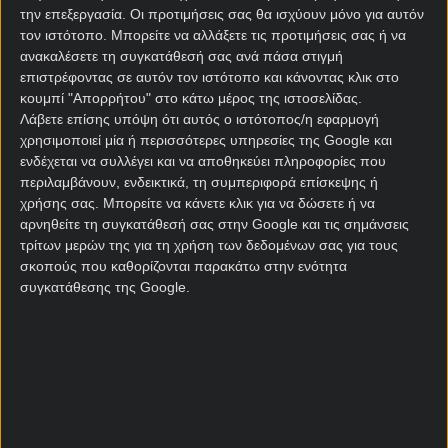
την επεξεργασία. Οι προτιμήσεις σας θα ισχύουν μόνο για αυτόν
Απέναντι στην Ουαλία το Βέλγιο έχει τέσσερα ματς
τον ιστότοπο. Μπορείτε να αλλάξετε τις προτιμήσεις σας ή να
στο
κουπόνι στοιχήματος
δίχως ήττα, όμως το
ανακαλέσετε τη συγκατάθεσή σας ανά πάσα στιγμή
πρόβλημα είναι ότι δυσκολεύεται να διατηρήσει
επιστρέφοντας σε αυτόν τον ιστότοπο και κάνοντας κλικ στο
ανέπαφη την εστία του. Κι αν δεν τα καταφέρει
κουμπί "Απορρήτου" στο κάτω μέρος της ιστοσελίδας.
Λάβετε επίσης υπόψη ότι αυτός ο ιστότοπος/η εφαρμογή
απόψε, τότε το έργο θα γίνει σαφώς πιο δύσκολο,
χρησιμοποιεί μία ή περισσότερες υπηρεσίες της Google και
δεδομένου ότι η Ουαλία είναι μεν μια πιο αδύναμη
ενδέχεται να συλλέγει και να αποθηκεύει πληροφορίες που
ομάδα, όμως έχει τον τρόπο να κάνει «ζημιές».
περιλαμβάνουν, ενδεικτικά, τη συμπεριφορά επίσκεψης ή
χρήσης σας. Μπορείτε να κάνετε κλικ για να δώσετε ή να
Οι Βέλγοι, πάντως, έχουν τη δυναμική να πάρουν τη
αρνηθείτε τη συγκατάθεσή σας στην Google και τις σημάνσεις
νίκη και να κάνουν το πρώτο μεγάλο βήμα για την
τρίτων μερών της για τη χρήση των δεδομένων σας για τους
πρόκρισή τους στα τελικά του Μουντιάλ. Να
σκοπούς που καθορίζονται παρακάτω στην ενότητα
σημειωθεί ότι το Βέλγιο έχει κερδίσει 11 από τα
συγκατάθεσης της Google.
τελευταία 14 εντός έδρας παιχνίδια του για τα
προκριματικά του Παγκοσμίου Κυπέλλου, με εννέα
από αυτές τις νίκες να έχουν επίσης διαφορά
τουλάχιστον δύο τερμάτων στο
στοίχημα
.
Η Ουαλία, υπό την τεχνική καθοδήγηση του Κρεγκ
Μπέλαμι έχει δημιουργήσει ένα σερί εννέα αγώνων