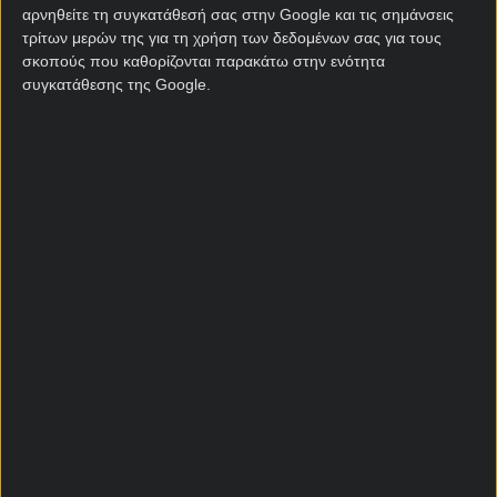
Γκλάντμπαχ –
αρνηθείτε τη συγκατάθεσή σας στην Google και τις σημάνσεις
τρίτων μερών της για τη χρήση των δεδομένων σας για τους
Λεβερκούζεν
σκοπούς που καθορίζονται παρακάτω στην ενότητα
προγνωστικά
συγκατάθεσης της Google.
Ένα από τα κλασικά τοπικά «ντέρμπι» της
Bundesliga. Μόλις 42 χιλιόμετρα χωρίζουν το
«Borussia Park» του Μένχενγκλαντμπαχ από το
Λεβερκούζεν, γεγονός που προσδίδει ιδιαίτερο
ενδιαφέρον στην αναμέτρηση με την οποία
ολοκληρώνεται το
πρόγραμμα αγώνων
του
Σαββάτου στην Bundesliga.
Η Μπάγερ δεν έχει χάσει από την Γκλάντμπαχ από
τον Νοέμβριο του 2019, μετρώντας εννέα νίκες και
τρεις ισοπαλίες, ενώ έχει επτά νίκες σε ισάριθμα
ματς στο «Borussia Park». Επίσης, οι έξι από τις
οκτώ πρόσφατες αναμετρήσεις τους ανεξαρτήτως
έδρας ήταν goal/goal, ενώ τέσσερα από τα τελευταία