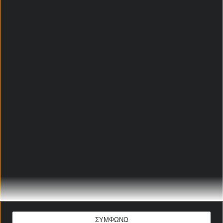
ΒΟΛΦΣΜΠΟΥΡΓΚ -
ΝΤΟΡΤΜΟΥΝΤ
ΠΡΟΓΝΩΣΤΙΚΑ
Γιάννης-Μάριος Παπαδόπουλος
Ώρα έναρξης: 16:30
Α Γερμανίας
ΕΚΤΙΜΗΣΗ: 1ο γκολ στο 31-45:00
Απόδοση: 4.35
Παίξε νόμιμα
ΒΟΛΦΣΜΠΟΥΡΓΚ -
ΝΤΟΡΤΜΟΥΝΤ
ΠΡΟΓΝΩΣΤΙΚΑ
ΣΥΜΦΩΝΩ