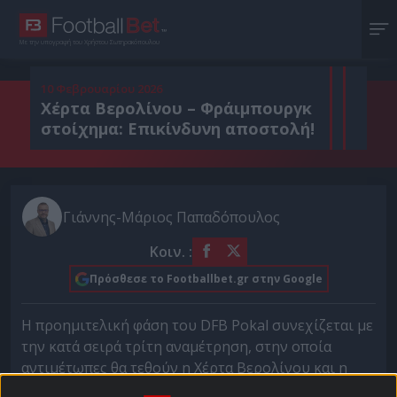
Με την υπογραφή του Χρήστου Σωτηρακόπουλου
10 Φεβρουαρίου 2026
Χέρτα Βερολίνου – Φράιμπουργκ
στοίχημα: Επικίνδυνη αποστολή!
Γιάννης-Μάριος Παπαδόπουλος
Κοιν. :
Πρόσθεσε το Footballbet.gr στην Google
Η προημιτελική φάση του DFB Pokal συνεχίζεται με
την κατά σειρά τρίτη αναμέτρηση, στην οποία
αντιμέτωπες θα τεθούν η Χέρτα Βερολίνου και η
Φράιμπουργκ. Μία φορά κατά το παρελθόν, το