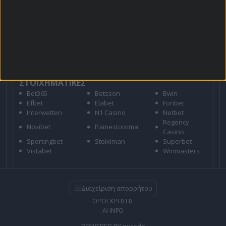
Για όλες τις
Προσφορές
: *Ισχύουν όροι και
προϋποθέσεις
21+ | ΑΡΜΟΔΙΟΣ ΡΥΘΜΙΣΤΗΣ ΕΕΕΠ | ΚΙΝΔΥΝΟΣ
ΕΘΙΣΜΟΥ & ΑΠΩΛΕΙΑΣ ΠΕΡΙΟΥΣΙΑΣ | ΕΟΠΑΕ – ΓΡΑΜΜΗ
ΣΥΜΒΟΥΛΕΥΤΙΚΗΣ: 1114 | ΠΑΙΞΕ ΥΠΕΥΘΥΝΑ
ΣΤΟΙΧΗΜΑΤΙΚΕΣ
Bet365
Betsson
Bwin
Efbet
Elabet
Fonbet
Interwetten
N1 Casino
Netbet
Regency
Novibet
Pamestoixima
Casino
Sportingbet
Stoiximan
Superbet
Vistabet
Winmasters
Διαχείριση απορρήτου
ΟΡΟΙ ΧΡΗΣΗΣ
AI INFO
POWERED BY
nxcode