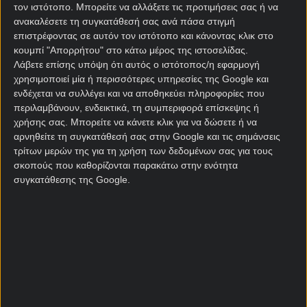
χάσει φέτος σε παιχνίδια στα οποία προηγήθηκε
τον ιστότοπο. Μπορείτε να αλλάξετε τις προτιμήσεις σας ή να
στο σκορ. Για να φτάσει μέχρι τα προημιτελικά
ανακαλέσετε τη συγκατάθεσή σας ανά πάσα στιγμή
απέκλεισε τις Πρόισεν Μίντερ, Έλβερσμπεργκ και
επιστρέφοντας σε αυτόν τον ιστότοπο και κάνοντας κλικ στο
κουμπί "Απορρήτου" στο κάτω μέρος της ιστοσελίδας.
Λάουτερν, δηλαδή τρεις ομάδες που αγωνίζονται
Λάβετε επίσης υπόψη ότι αυτός ο ιστότοπος/η εφαρμογή
στην ίδια κατηγορία με αυτήν.
χρησιμοποιεί μία ή περισσότερες υπηρεσίες της Google και
ενδέχεται να συλλέγει και να αποθηκεύει πληροφορίες που
Η Φράιμπουργκ έχει χάσει μόλις τρεις φορές στα 20
περιλαμβάνουν, ενδεικτικά, τη συμπεριφορά επίσκεψης ή
ματς που έχει δώσει εσχάτως με αντίπαλο τη Χέρτα,
χρήσης σας. Μπορείτε να κάνετε κλικ για να δώσετε ή να
με έξι από τα τελευταία επτά παιχνίδια των δύο
αρνηθείτε τη συγκατάθεσή σας στην Google και τις σημάνσεις
ομάδων στο
κουπόνι
να έχουν τουλάχιστον τρία
τρίτων μερών της για τη χρήση των δεδομένων σας για τους
γκολ. Φορτούνα Ντίσελντορφ και Ντάρμσταντ τα
σκοπούς που καθορίζονται παρακάτω στην ενότητα
πρόσφατα… θύματά της στο Κύπελλο.
συγκατάθεσης της Google.
Η νίκη του περασμένου Σαββάτου επί της Βέρντερ
με 1-0 έκλεισε την κακή παρένθεση των δύο ηττών
από Λιλ και Στουτγάρδη και επανέφερε τη
Φράιμπουργκ στον δρόμο της διεκδίκησης ενός
ευρωπαϊκού εισιτηρίου (και) για την επόμενη
αγωνιστική σεζόν.