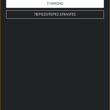
ΣΥΜΦΩΝΩ
ΠΕΡΙΣΣΟΤΕΡΕΣ ΕΠΙΛΟΓΕΣ
Αρχική Σελίδα
Χρήστος Σωτηρακόπουλος
Προγνωστικά
Βαθμολογίες - Στατιστικά
Κουπόνι
Πρόγραμμα TV
Προσφορές*