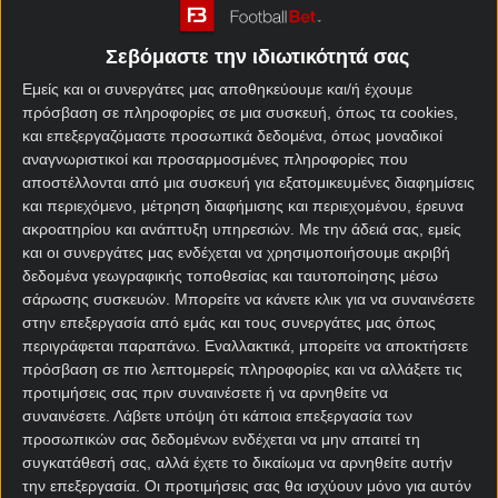
μακρινό 1992 οι δύο ομάδες αναμετρήθηκαν για το
Κύπελλο Γερμανίας, με τη Χέρτα να επικρατεί 4-2.
Σεβόμαστε την ιδιωτικότητά σας
Οι Βερολινέζοι κατάφεραν να επιστρέψουν στον
Εμείς και οι συνεργάτες μας αποθηκεύουμε και/ή έχουμε
δρόμο των επιτυχιών έπειτα από έξι συνεχόμενα
πρόσβαση σε πληροφορίες σε μια συσκευή, όπως τα cookies,
και επεξεργαζόμαστε προσωπικά δεδομένα, όπως μοναδικοί
ματς δίχως νίκη, επικρατώντας 3-0 της
αναγνωριστικοί και προσαρμοσμένες πληροφορίες που
Έλβερσμπεργκ. Από το 6-1 επί της Καϊζερσλάουτερν
αποστέλλονται από μια συσκευή για εξατομικευμένες διαφημίσεις
για τους «16» του Κυπέλλου είχε να γευθεί τη χαρά
και περιεχόμενο, μέτρηση διαφήμισης και περιεχομένου, έρευνα
της νίκης η Χέρτα, η οποία έχει μεν έξι νίκες και
ακροατηρίου και ανάπτυξη υπηρεσιών.
Με την άδειά σας, εμείς
μόλις μία ήττα στα τελευταία δέκα ματς της στο
και οι συνεργάτες μας ενδέχεται να χρησιμοποιήσουμε ακριβή
«Olympiastadion» του Βερολίνου, εντούτοις το
δεδομένα γεωγραφικής τοποθεσίας και ταυτοποίησης μέσω
τελευταίο δίμηνο έχει τρεις ισοπαλίες και την ήττα
σάρωσης συσκευών. Μπορείτε να κάνετε κλικ για να συναινέσετε
στην επεξεργασία από εμάς και τους συνεργάτες μας όπως
από το Μαγδεμβούργο στις 7 Δεκεμβρίου.
περιγράφεται παραπάνω. Εναλλακτικά, μπορείτε να αποκτήσετε
πρόσβαση σε πιο λεπτομερείς πληροφορίες και να αλλάξετε τις
Χέρτα Βερολίνου –
προτιμήσεις σας πριν συναινέσετε ή να αρνηθείτε να
συναινέσετε.
Λάβετε υπόψη ότι κάποια επεξεργασία των
Φράιμπουργκ στοίχημα
προσωπικών σας δεδομένων ενδέχεται να μην απαιτεί τη
συγκατάθεσή σας, αλλά έχετε το δικαίωμα να αρνηθείτε αυτήν
Πολύ σημαντικό στοιχείο για τη Χέρτα ότι δεν έχει
την επεξεργασία. Οι προτιμήσεις σας θα ισχύουν μόνο για αυτόν