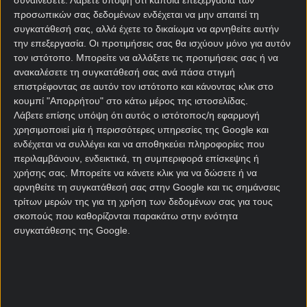
συναινέσετε.
Λάβετε υπόψη ότι κάποια επεξεργασία των
ΑΕΚ – Ουνιβερσιτάτεα
προσωπικών σας δεδομένων ενδέχεται να μην απαιτεί τη
Κραϊόβα στοίχημα
συγκατάθεσή σας, αλλά έχετε το δικαίωμα να αρνηθείτε αυτήν
την επεξεργασία. Οι προτιμήσεις σας θα ισχύουν μόνο για αυτόν
τον ιστότοπο. Μπορείτε να αλλάξετε τις προτιμήσεις σας ή να
Όταν η ομάδα του Μάρκο Νίκολιτς «κλείδωνε» την
ανακαλέσετε τη συγκατάθεσή σας ανά πάσα στιγμή
παρουσία της στη League Phase του
Conference
επιστρέφοντας σε αυτόν τον ιστότοπο και κάνοντας κλικ στο
League
, άπαντες περιμέναμε μια καλή πορεία. Το
κουμπί "Απορρήτου" στο κάτω μέρος της ιστοσελίδας.
ίδιο και οι
στοιχηματικές εταιρίες
κρίνοντας από
Λάβετε επίσης υπόψη ότι αυτός ο ιστότοπος/η εφαρμογή
τις αποδόσεις που προσέφεραν.
χρησιμοποιεί μία ή περισσότερες υπηρεσίες της Google και
ενδέχεται να συλλέγει και να αποθηκεύει πληροφορίες που
Ωστόσο, λίγοι έβλεπαν πως θα ερχόταν με αυτόν
περιλαμβάνουν, ενδεικτικά, τη συμπεριφορά επίσκεψης ή
τον τρόπο. Τελείως ανορθόδοξα (αεκτζήδικα όπως
χρήσης σας. Μπορείτε να κάνετε κλικ για να δώσετε ή να
θα έλεγε και ένας φίλος), δεν νίκησε Τσέλιε και
αρνηθείτε τη συγκατάθεσή σας στην Google και τις σημάνσεις
τρίτων μερών της για τη χρήση των δεδομένων σας για τους
Σάμροκ Ρόβερς, αλλά Φιορεντίνα (0-1) και
σκοπούς που καθορίζονται παρακάτω στην ενότητα
Σάμσουνσπορ (1-2) εκτός έδρας.
συγκατάθεσης της Google.
Τούτη την ώρα, η Ένωση έχει συγκεντρώσει 10
βαθμούς και φιγουράρει στην τέταρτη θέση.
Μοναδικό εμπόδιο για να ολοκληρωθεί το όνειρό
της, αποτελεί η Κραϊόβα. Μια ομάδα που έχω