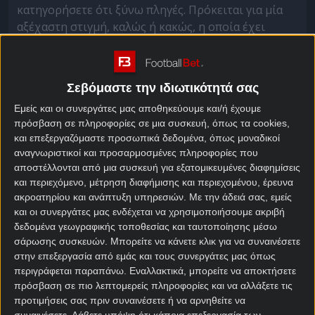
κατηγορήσετε ότι ξύνω πληγές. Πρόκειται για μία
αξέχαστη στιγμή, καλώς ή κακώς, η οποία έχει
σημαδέψει τον «κιτρινόμαυρο» κόσμο.
Ένας Θεός ξέρει πώς κατάφερε η Ένωση να μην
πάρει την πρόκριση εκείνο το κρύο απόγευμα στην
Σεβόμαστε την ιδιωτικότητά σας
ουκρανική πρωτεύουσα. Δεν έχασε ποτέ
Εμείς και οι συνεργάτες μας αποθηκεύουμε και/ή έχουμε
ουσιαστικά, αφού έφερε δύο ισοπαλίες (1-1 στο
πρόσβαση σε πληροφορίες σε μια συσκευή, όπως τα cookies,
ΟΑΚΑ, 0-0 στο Κίεβο). Όμως, ο κανονισμός με τα
και επεξεργαζόμαστε προσωπικά δεδομένα, όπως μοναδικοί
αναγνωριστικοί και προσαρμοσμένες πληροφορίες που
εκτός έδρας γκολ την έριξε στο καναβάτσο.
αποστέλλονται από μια συσκευή για εξατομικευμένες διαφημίσεις
Το ημερολόγιο έδειχνε 22 Φεβρουαρίου 2018,
και περιεχόμενο, μέτρηση διαφήμισης και περιεχομένου, έρευνα
ακροατηρίου και ανάπτυξη υπηρεσιών.
Με την άδειά σας, εμείς
σχεδόν οκτώ χρόνια από σήμερα. Απόψε, στις 22:00
και οι συνεργάτες μας ενδέχεται να χρησιμοποιήσουμε ακριβή
στην ιστορική της έδρα, η ΑΕΚ δηλώνει έτοιμη να
δεδομένα γεωγραφικής τοποθεσίας και ταυτοποίησης μέσω
προκριθεί σε νοκ άουτ φάση ευρωπαϊκής
σάρωσης συσκευών. Μπορείτε να κάνετε κλικ για να συναινέσετε
διοργάνωσης από τότε. Το μόνο που μένει για να
στην επεξεργασία από εμάς και τους συνεργάτες μας όπως
επιβεβαιώσει τα
προγνωστικά
είναι να νικήσει την
περιγράφεται παραπάνω. Εναλλακτικά, μπορείτε να αποκτήσετε
Ουνιβερσιτάτεα Κραϊόβα.
πρόσβαση σε πιο λεπτομερείς πληροφορίες και να αλλάξετε τις
προτιμήσεις σας πριν συναινέσετε ή να αρνηθείτε να