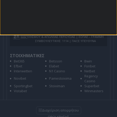
Για όλες τις
Προσφορές
: *Ισχύουν όροι και
προϋποθέσεις
21+ | ΑΡΜΟΔΙΟΣ ΡΥΘΜΙΣΤΗΣ ΕΕΕΠ | ΚΙΝΔΥΝΟΣ
ΕΘΙΣΜΟΥ & ΑΠΩΛΕΙΑΣ ΠΕΡΙΟΥΣΙΑΣ | ΕΟΠΑΕ – ΓΡΑΜΜΗ
ΣΥΜΒΟΥΛΕΥΤΙΚΗΣ: 1114 | ΠΑΙΞΕ ΥΠΕΥΘΥΝΑ
ΣΤΟΙΧΗΜΑΤΙΚΕΣ
Bet365
Betsson
Bwin
Efbet
Elabet
Fonbet
Interwetten
N1 Casino
Netbet
Regency
Novibet
Pamestoixima
Casino
Sportingbet
Stoiximan
Superbet
Vistabet
Winmasters
Διαχείριση απορρήτου
ΟΡΟΙ ΧΡΗΣΗΣ