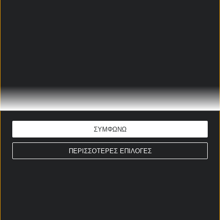
Μάρκο Νίκολιτς έχει βρει λύση στην εξίσωση αυτή.
Πιστεύω έντονα στην απευθείας «κιτρινόμαυρη»
πρόκριση, όμως το κίνητρο της Κραϊόβα μάς
δείχνει μικρό σκορ. Θα πάω με το συνδυαστικό 1 &
Under 3,5 του
Pamestoixima
.gr στο 2.05.
ΑΕΚ - ΟΥΝ. ΚΡΑΙΟΒΑ
ΠΡΟΓΝΩΣΤΙΚΑ
ΣΥΜΦΩΝΩ
Γιάννης Παππάς
ΠΕΡΙΣΣΟΤΕΡΕΣ ΕΠΙΛΟΓΕΣ
Ώρα έναρξης: 22:00
Κόνφερενς Λιγκ
ΕΚΤΙΜΗΣΗ: 1 & Under 3,5
Απόδοση: 2.05
Παίξε νόμιμα