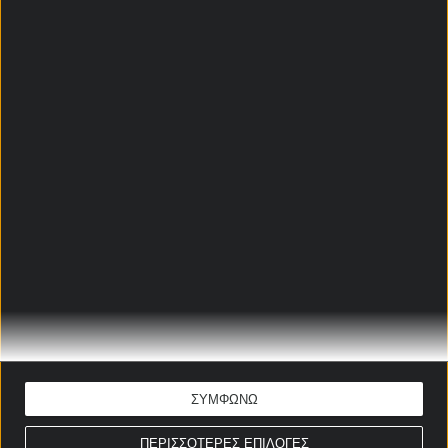
ΚΑΜΕΡΟΥΝ - ΜΑΡΟΚΟ
ΠΡΟΓΝΩΣΤΙΚΑ
Γιάννης Παππάς
Ώρα έναρξης: 21:00
Κόπα Άφρικα
ΕΚΤΙΜΗΣΗ: Πρόκριση Μαρόκο & Under 2,5
Απόδοση: 2.18
Παίξε νόμιμα
ΣΤΟΙΧΗΜΑΤΙΚΕΣ ΠΡΟΣΦΟΡΕΣ *
ΣΥΜΦΩΝΩ
ΠΕΡΙΣΣΟΤΕΡΕΣ ΕΠΙΛΟΓΕΣ