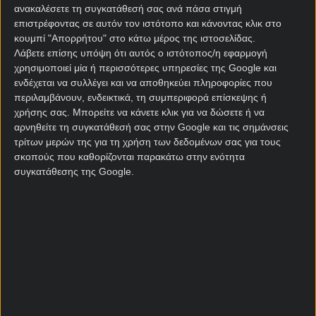
ανακαλέσετε τη συγκατάθεσή σας ανά πάσα στιγμή
ξεπεράσει το εμπόδιο της Νότιας Αφρικής (2-1). Ένα
επιστρέφοντας σε αυτόν τον ιστότοπο και κάνοντας κλικ στο
ματς στο οποίο ζορίστηκε αρκετά, αφού
κουμπί "Απορρήτου" στο κάτω μέρος της ιστοσελίδας.
Λάβετε επίσης υπόψη ότι αυτός ο ιστότοπος/η εφαρμογή
Με Ακτή Ελεφαντοστού και Μοζαμβίκη στον όμιλο
χρησιμοποιεί μία ή περισσότερες υπηρεσίες της Google και
είχε ελαφρώς πιο δύσκολο έργο από την αποψινή
ενδέχεται να συλλέγει και να αποθηκεύει πληροφορίες που
της αντίπαλο. Ίσως έτσι να δικαιολογούνται οι τρεις
περιλαμβάνουν, ενδεικτικά, τη συμπεριφορά επίσκεψης ή
ξεχωριστές περιπτώσεις που παραβιάστηκε η εστία
χρήσης σας. Μπορείτε να κάνετε κλικ για να δώσετε ή να
του.
αρνηθείτε τη συγκατάθεσή σας στην Google και τις σημάνσεις
τρίτων μερών της για τη χρήση των δεδομένων σας για τους
Κρίσιμο το σημείο που φτάσαμε. Οι διαφορές
σκοπούς που καθορίζονται παρακάτω στην ενότητα
μικραίνουν, ενώ το άγχος αυξάνεται. Θα μετρήσει
συγκατάθεσης της Google.
πολύ κατά τη γνώμη μου, το ότι το Μαρόκο θα έχει
στο πλευρό του τον κόσμο.
Παρόλα αυτά δεν περιμένω πολλά γκολ, ως εκ
τούτου έχει αξία το συνδυαστικό πρόκριση
Μαρόκο & Under 2,5 τέρματα. Στο
Pamestoixima
.gr
θα το βρείτε σε απόδοση 2.18.