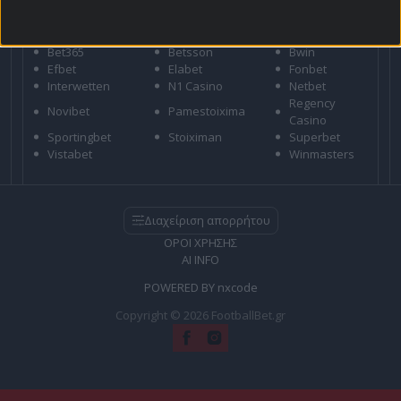
ΣΤΟΙΧΗΜΑΤΙΚΕΣ
Bet365
Betsson
Bwin
Efbet
Elabet
Fonbet
Interwetten
N1 Casino
Netbet
Regency
Novibet
Pamestoixima
Casino
Sportingbet
Stoiximan
Superbet
Vistabet
Winmasters
Διαχείριση απορρήτου
ΟΡΟΙ ΧΡΗΣΗΣ
AI INFO
POWERED BY
nxcode
Copyright © 2026 FootballBet.gr