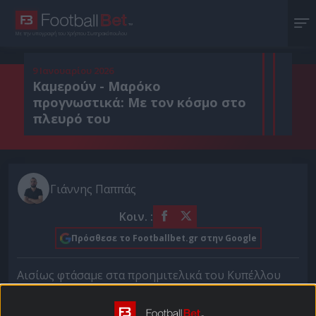
Με την υπογραφή του Χρήστου Σωτηρακόπουλου
9 Ιανουαρίου 2026
Καμερούν - Μαρόκο
προγνωστικά: Με τον κόσμο στο
πλευρό του
Γιάννης Παππάς
Κοιν. :
Πρόσθεσε το Footballbet.gr στην Google
Αισίως φτάσαμε στα προημιτελικά του Κυπέλλου
Εθνών Αφρικής. Στο
πρόγραμμα αγώνων
δεσπόζει η
αναμέτρηση του Καμερούν με τους οικοδεσπότες,