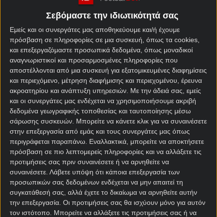
το Μαρόκο. Φυσικά, δεν λείπει και το ελληνικό
Σεβόμαστε την ιδιωτικότητά σας
ενδιαφέρον, λόγω της παρουσίας του Αγιούμπ Ελ
Κααμπί.
Εμείς και οι συνεργάτες μας αποθηκεύουμε και/ή έχουμε
πρόσβαση σε πληροφορίες σε μια συσκευή, όπως τα cookies,
Ο φορ του Ολυμπιακού δεν κάνει διάλειμμα από το
και επεξεργαζόμαστε προσωπικά δεδομένα, όπως μοναδικοί
να «πυροβολεί» τα αντίπαλα δίχτυα. Έχει σκοράρει
αναγνωριστικοί και προσαρμοσμένες πληροφορίες που
αποστέλλονται από μια συσκευή για εξατομικευμένες διαφημίσεις
μέχρι στιγμής τρία τέρματα, δύο με τη Ζάμπια και
και περιεχόμενο, μέτρηση διαφήμισης και περιεχομένου, έρευνα
ένα στις Κομόρες.
ακροατηρίου και ανάπτυξη υπηρεσιών.
Με την άδειά σας, εμείς
και οι συνεργάτες μας ενδέχεται να χρησιμοποιήσουμε ακριβή
Καμερούν – Μαρόκο
δεδομένα γεωγραφικής τοποθεσίας και ταυτοποίησης μέσω
σάρωσης συσκευών. Μπορείτε να κάνετε κλικ για να συναινέσετε
στοίχημα
στην επεξεργασία από εμάς και τους συνεργάτες μας όπως
περιγράφεται παραπάνω. Εναλλακτικά, μπορείτε να αποκτήσετε
Την προηγούμενη φάση, η ομάδα του κόουτς
πρόσβαση σε πιο λεπτομερείς πληροφορίες και να αλλάξετε τις
Ρεγκραγκί άφησε εκτός την Τανζανία του Αλί
προτιμήσεις σας πριν συναινέσετε ή να αρνηθείτε να
Σαμάτα με 1-0. Αν και δυσκολεύτηκε παραπάνω από
συναινέσετε.
Λάβετε υπόψη ότι κάποια επεξεργασία των
προσωπικών σας δεδομένων ενδέχεται να μην απαιτεί τη
όσο περίμενε ο περισσότερος κόσμος, επιβεβαίωσε
συγκατάθεσή σας, αλλά έχετε το δικαίωμα να αρνηθείτε αυτήν
εν τέλει τα
προγνωστικά
.
την επεξεργασία. Οι προτιμήσεις σας θα ισχύουν μόνο για αυτόν
τον ιστότοπο. Μπορείτε να αλλάξετε τις προτιμήσεις σας ή να
Το Καμερούν για να βρεθεί στους «8» χρειάστηκε να