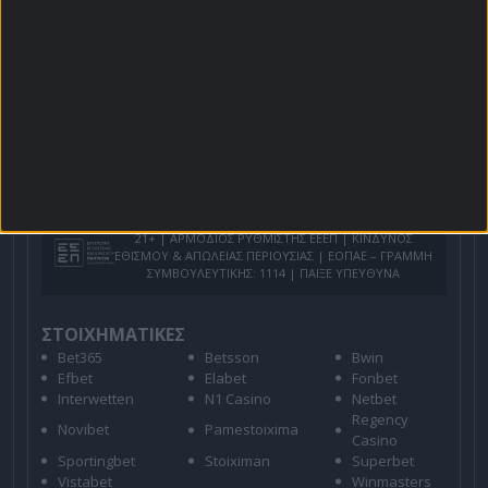
Για όλες τις
Προσφορές
: *Ισχύουν όροι και
προϋποθέσεις
21+ | ΑΡΜΟΔΙΟΣ ΡΥΘΜΙΣΤΗΣ ΕΕΕΠ | ΚΙΝΔΥΝΟΣ
ΕΘΙΣΜΟΥ & ΑΠΩΛΕΙΑΣ ΠΕΡΙΟΥΣΙΑΣ | ΕΟΠΑΕ – ΓΡΑΜΜΗ
ΣΥΜΒΟΥΛΕΥΤΙΚΗΣ: 1114 | ΠΑΙΞΕ ΥΠΕΥΘΥΝΑ
ΣΤΟΙΧΗΜΑΤΙΚΕΣ
Bet365
Betsson
Bwin
Efbet
Elabet
Fonbet
Interwetten
N1 Casino
Netbet
Regency
Novibet
Pamestoixima
Casino
Sportingbet
Stoiximan
Superbet
Vistabet
Winmasters