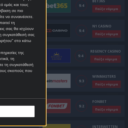
BET365
ό εμάς και τους
9.4
Παίξε νόμιμα
σβαση σε πιο
τε να συναινέσετε.
αιτεί τη
N1 CASINO
εις σας θα ισχύουν
9.4
Παίξε νόμιμα
 τη συγκατάθεσή σας
ορρήτου" στο κάτω
REGENCY CASINO
υπηρεσίες της
9.4
τικά, τη
Παίξε νόμιμα
ίτε τη συγκατάθεσή
 τους σκοπούς που
WINMASTERS
9.3
Παίξε νόμιμα
FONBET
9.2
Παίξε νόμιμα
INTERWETTEN