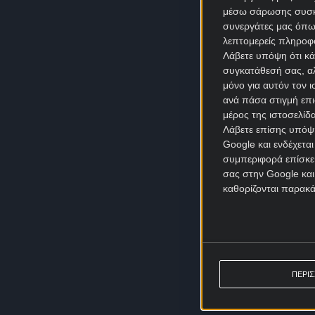
μέσω σάρωσης συσκευ
συνεργάτες μας όπω
λεπτομερείς πληροφορ
Λάβετε υπόψη ότι κά
συγκατάθεσή σας, αλ
μόνο για αυτόν τον 
ανά πάσα στιγμή επι
μέρος της ιστοσελίδα
Λάβετε επίσης υπόψη
Google και ενδέχετα
συμπεριφορά επίσκεψ
σας στην Google και
καθορίζονται παρακ
ΠΕΡΙ