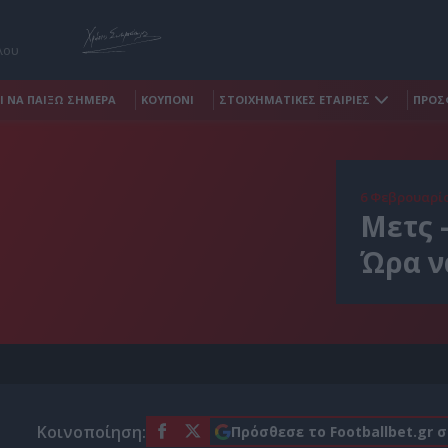
λου
Ι ΝΑ ΠΑΙΞΩ ΣΗΜΕΡΑ
ΚΟΥΠΟΝΙ
ΣΤΟΙΧΗΜΑΤΙΚΕΣ ΕΤΑΙΡΙΕΣ
ΠΡΟΣ
6 Φεβρουαρίο
Μετς 
Ώρα ν
Κοινοποίηση:
Πρόσθεσε το Footballbet.gr 