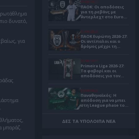
07/08/2026
ΠΑΟΚ: Οι αποδόσεις
για τη ρεβάνς με
 πρωτάθλημα
Άντερλεχτ στο Europa
 πιο δυνατό,
League
07/08/2026
ΠΑΟΚ Ευρώπη 2026-27:
εβαίως, για
Οι αντίπαλοι και ο
δρόμος μέχρι τη
League Phase
06/08/2026
Primeira Liga 2026-27:
Τα φαβορί και οι
αποδόσεις για τον
τράδας
πρωταθλητή
Πορτογαλίας 🏆
06/08/2026
Παναθηναϊκός: Η
διάστημα
απόδοση για να μπει
στη League phase του
.
Κόνφερενς Λιγκ 🍀
αθλήματος,
06/08/2026
ΔΕΣ ΤΑ ΥΠΟΛΟΙΠΑ ΝΕΑ
Παναθηναϊκός
α μπαράζ.
Ευρώπη 2026-27: Οι
πιθανοί αντίπαλοι και