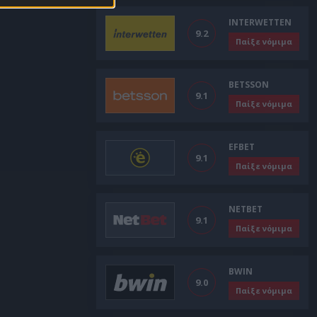
INTERWETTEN
9.2
Παίξε νόμιμα
BETSSON
9.1
Παίξε νόμιμα
EFBET
9.1
Παίξε νόμιμα
NETBET
9.1
Παίξε νόμιμα
BWIN
9.0
Παίξε νόμιμα