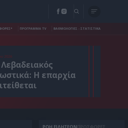
ΦΟΡΕΣ*
ΠΡΟΓΡΑΜΜΑ TV
ΒΑΘΜΟΛΟΓΙΕΣ - ΣΤΑΤΙΣΤΙΚΑ
υ 2026
 Λεβαδειακός
ωστικά: Η επαρχία
ιτείθεται
ΡΟΗ ΕΙΔΗΣΕΩΝ
ΠΡΟΣΦΟΡΕΣ