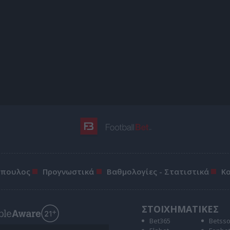
όπουλος
Προγνωστικά
Βαθμολογίες - Στατιστικά
Κ
ΣΤΟΙΧΗΜΑΤΙΚΕΣ
Bet365
Betss