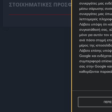
ΣΤΟΙΧΗΜΑΤΙΚΕΣ ΠΡΟΣΦΟΡΕΣ *
συνεργάτες μας ενδέ
μέσω σάρωσης συσκευ
συνεργάτες μας όπω
λεπτομερείς πληροφορ
Λάβετε υπόψη ότι κά
συγκατάθεσή σας, αλ
μόνο για αυτόν τον 
ανά πάσα στιγμή επι
μέρος της ιστοσελίδα
Λάβετε επίσης υπόψη
Google και ενδέχετα
συμπεριφορά επίσκεψ
σας στην Google και
καθορίζονται παρακ
ΠΕΡΙ