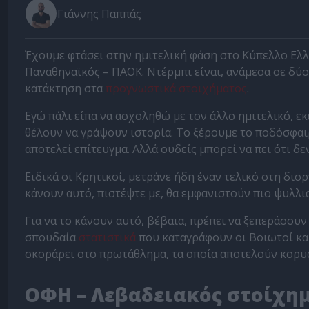
Γιάννης Παππάς
Έχουμε φτάσει στην ημιτελική φάση στο Κύπελλο Ελλ
Παναθηναϊκός – ΠΑΟΚ. Ντέρμπι είναι, ανάμεσα σε δύ
κατάκτηση στα
προγνωστικά στοιχήματος
.
Εγώ πάλι είπα να ασχοληθώ με τον άλλο ημιτελικό, ε
θέλουν να γράψουν ιστορία. Το ξέρουμε το ποδόσφαιρ
αποτελεί επίτευγμα. Αλλά ουδείς μπορεί να πει ότι δε
Ειδικά οι Κρητικοί, μετράνε ήδη έναν τελικό στη διο
κάνουν αυτό, πιστέψτε με, θα εμφανιστούν πιο ψυλλια
Για να το κάνουν αυτό, βέβαια, πρέπει να ξεπεράσου
σπουδαία
στατιστικά
που καταγράφουν οι Βοιωτοί και
σκοράρει στο πρωτάθλημα, τα οποία αποτελούν κορυ
ΟΦΗ – Λεβαδειακός στοίχη