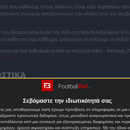
ποι που κάθονται στους πάγκους είναι κάτι παραπάνω από
αδόπουλος συνεχώς αποδεικνύουν την κλάση τους και ανε
4» του θεσμού απέκλεισε την ΑΕΚ στη Νέα Φιλαδέλφεια. Η Λ
ν τετράδα στο πρωτάθλημα, μπορούμε να λήξουμε τη συζήτ
ερη και πιο παθιασμένη από το περσινό ΟΦΗ – Αστέρας. 
oiximan
.
ΩΣΤΙΚΑ
Ώρα έναρξης: 18:00
Κύπελλο Ελλάδας
ΕΚΤΙΜΗΣΗ: G/G & Over 3,5 κάρτες
Σεβόμαστε την ιδιωτικότητά σας
Απόδοση: 1.97
άτες μας αποθηκεύουμε και/ή έχουμε πρόσβαση σε πληροφορίες σε μια
Παίξε νόμιμα
ργαζόμαστε προσωπικά δεδομένα, όπως μοναδικοί αναγνωριστικοί και 
στέλλονται από μια συσκευή για εξατομικευμένες διαφημίσεις και περ
εχομένου, έρευνα ακροατηρίου και ανάπτυξη υπηρεσιών.
Με την άδειά σα