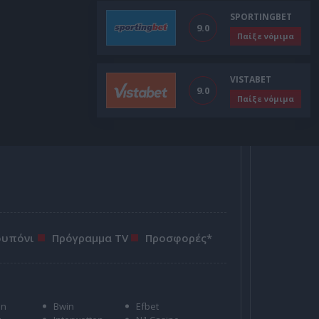
SPORTINGBET
9.0
Παίξε νόμιμα
VISTABET
9.0
Παίξε νόμιμα
ουπόνι
Πρόγραμμα TV
Προσφορές*
on
Bwin
Efbet