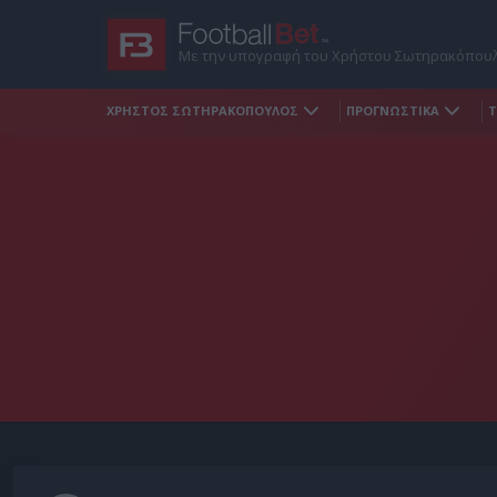
Με την υπογραφή του Χρήστου Σωτηρακόπου
ΧΡΗΣΤΟΣ ΣΩΤΗΡΑΚΟΠΟΥΛΟΣ
ΠΡΟΓΝΩΣΤΙΚΑ
Τ