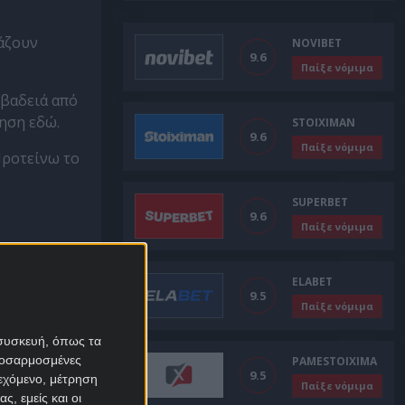
Ευρώπη 2026-27: Οι
πιθανοί αντίπαλοι και
το απαιτητικό
βάζουν
NOVIBET
πρόγραμμα
9.6
Παίξε νόμιμα
ιβαδειά από
ηση εδώ.
STOIXIMAN
9.6
Παίξε νόμιμα
Προτείνω το
SUPERBET
9.6
Παίξε νόμιμα
ELABET
9.5
Παίξε νόμιμα
 συσκευή, όπως τα
προσαρμοσμένες
PAMESTOIXIMA
9.5
ιεχόμενο, μέτρηση
Παίξε νόμιμα
ς, εμείς και οι