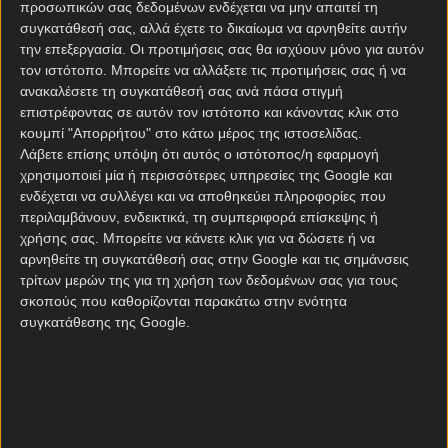
προσωπικών σας δεδομένων ενδέχεται να μην απαιτεί τη
το δικό της άσχημο διάστημα και τώρα προέρχεται
συγκατάθεσή σας, αλλά έχετε το δικαίωμα να αρνηθείτε αυτήν
από δύο νίκες, μία ισοπαλία και μία ήττα στα
την επεξεργασία. Οι προτιμήσεις σας θα ισχύουν μόνο για αυτόν
τέσσερα πιο πρόσφατα παιχνίδια.
τον ιστότοπο. Μπορείτε να αλλάξετε τις προτιμήσεις σας ή να
ανακαλέσετε τη συγκατάθεσή σας ανά πάσα στιγμή
Θα πάω με τον άσο, τον οποίο θα συνδυάσω με
επιστρέφοντας σε αυτόν τον ιστότοπο και κάνοντας κλικ στο
Under 4,5 γκολ, μιας και σπάνια ξεπερνιέται αυτό το
κουμπί "Απορρήτου" στο κάτω μέρος της ιστοσελίδας.
όριο. Σε απόδοση 1.93 προσφέρεται από τη
Λάβετε επίσης υπόψη ότι αυτός ο ιστότοπος/η εφαρμογή
Winmasters
.
χρησιμοποιεί μία ή περισσότερες υπηρεσίες της Google και
ενδέχεται να συλλέγει και να αποθηκεύει πληροφορίες που
περιλαμβάνουν, ενδεικτικά, τη συμπεριφορά επίσκεψης ή
Ανζέ – Ναντ προγνωστικά
χρήσης σας. Μπορείτε να κάνετε κλικ για να δώσετε ή να
αρνηθείτε τη συγκατάθεσή σας στην Google και τις σημάνσεις
Συνεχίζουμε με τα… μεγάλα σαλόνια και το Ανζέ –
τρίτων μερών της για τη χρήση των δεδομένων σας για τους
Ναντ. Με εξαίρεση την ήττα 2-1 από τη Λανς, η
σκοπούς που καθορίζονται παρακάτω στην ενότητα
συγκατάθεσης της Google.
γηπεδούχος έχει πανηγυρίσει τρεις νίκες στα
τελευταία τέσσερα ματς που έδωσε. Μάλιστα,
κράτησε την εστία της ανέπαφη σε αυτές τις
περιπτώσεις.
Η συγκομιδή της, 19 βαθμοί, θεωρείται τίμια και