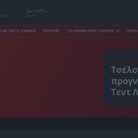
λου
Ι ΝΑ ΠΑΙΞΩ ΣΗΜΕΡΑ
ΚΟΥΠΟΝΙ
ΣΤΟΙΧΗΜΑΤΙΚΕΣ ΕΤΑΙΡΙΕΣ
ΠΡΟΣ
31 Ιανουαρίο
Τσέλσ
προγν
Τεντ 