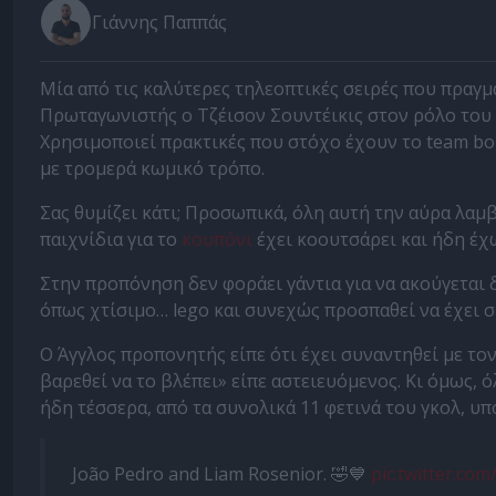
Γιάννης Παππάς
Μία από τις καλύτερες τηλεοπτικές σειρές που πραγμ
Πρωταγωνιστής ο Τζέισον Σουντέικις στον ρόλο του
Χρησιμοποιεί πρακτικές που στόχο έχουν το team bon
με τρομερά κωμικό τρόπο.
Σας θυμίζει κάτι; Προσωπικά, όλη αυτή την αύρα λαμβ
παιχνίδια για το
κουπόνι
έχει κοουτσάρει και ήδη έχ
Στην προπόνηση δεν φοράει γάντια για να ακούγεται 
όπως χτίσιμο… lego και συνεχώς προσπαθεί να έχει 
Ο Άγγλος προπονητής είπε ότι έχει συναντηθεί με το
βαρεθεί να το βλέπει» είπε αστειευόμενος. Κι όμως, 
ήδη τέσσερα, από τα συνολικά 11 φετινά του γκολ, υ
João Pedro and Liam Rosenior. 🤣💙
pic.twitter.c