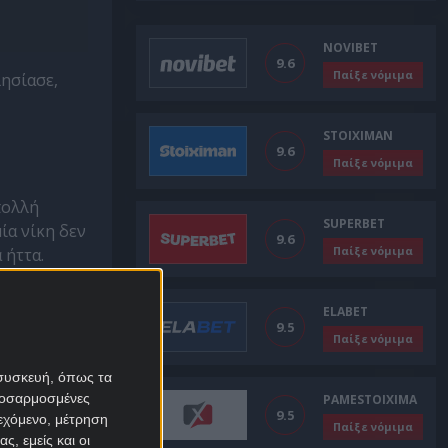
Ευρώπη 2026-27: Οι
πιθανοί αντίπαλοι και
το απαιτητικό
NOVIBET
πρόγραμμα
9.6
Παίξε νόμιμα
λησίασε,
STOIXIMAN
9.6
Παίξε νόμιμα
πολλή
SUPERBET
ία νίκη δεν
9.6
Παίξε νόμιμα
 ήττα.
εις
ELABET
9.5
Παίξε νόμιμα
 γκολ στο
 συσκευή, όπως τα
προσαρμοσμένες
PAMESTOIXIMA
9.5
ιεχόμενο, μέτρηση
Παίξε νόμιμα
ς, εμείς και οι