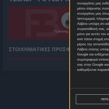
συνεργάτες μας ενδέ
μέσω σάρωσης συσκευ
συνεργάτες μας όπω
λεπτομερείς πληροφορ
Λάβετε υπόψη ότι κά
συγκατάθεσή σας, αλ
Γιάννης Παππάς
μόνο για αυτόν τον 
ανά πάσα στιγμή επι
μέρος της ιστοσελίδα
ΣΤΟΙΧΗΜΑΤΙΚΕΣ ΠΡΟΣΦΟΡΕΣ *
Λάβετε επίσης υπόψη
Google και ενδέχετα
συμπεριφορά επίσκεψ
σας στην Google και
καθορίζονται παρακ
ΠΕΡΙ