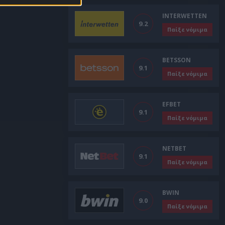
INTERWETTEN
9.2
Παίξε νόμιμα
BETSSON
9.1
Παίξε νόμιμα
EFBET
9.1
Παίξε νόμιμα
NETBET
9.1
Παίξε νόμιμα
BWIN
9.0
Παίξε νόμιμα