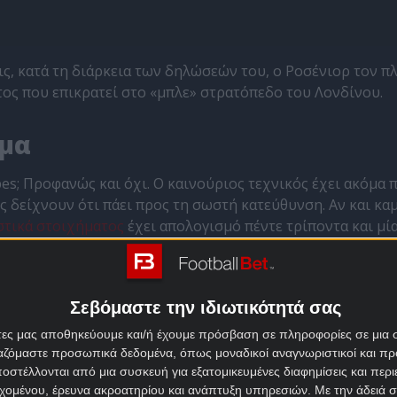
ις, κατά τη διάρκεια των δηλώσεών του, ο Ροσένιορ τον π
τος που επικρατεί στο «μπλε» στρατόπεδο του Λονδίνου.
ημα
ibes; Προφανώς και όχι. Ο καινούριος τεχνικός έχει ακόμα 
ς δείχνουν ότι πάει προς τη σωστή κατεύθυνση. Αν και καμ
τικά στοιχήματος
έχει απολογισμό πέντε τρίποντα και μία
 Παρά τη σαφέστατη διαφορά δυναμικής, τέτοιες αναμετρήσ
Σεβόμαστε την ιδιωτικότητά σας
ον δρόμο των επιτυχιών. Επιλέγω το συνδυαστικό άσο & 2-5
άτες μας αποθηκεύουμε και/ή έχουμε πρόσβαση σε πληροφορίες σε μια
ργαζόμαστε προσωπικά δεδομένα, όπως μοναδικοί αναγνωριστικοί και 
στέλλονται από μια συσκευή για εξατομικευμένες διαφημίσεις και περ
ΝΩΣΤΙΚΑ
εχομένου, έρευνα ακροατηρίου και ανάπτυξη υπηρεσιών.
Με την άδειά σα