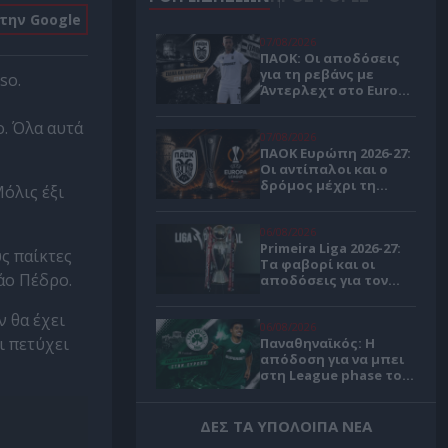
στην Google
07/08/2026
ΠΑΟΚ: Οι αποδόσεις
για τη ρεβάνς με
so.
Άντερλεχτ στο Europa
League
ο. Όλα αυτά
07/08/2026
ΠΑΟΚ Ευρώπη 2026-27:
Οι αντίπαλοι και ο
δρόμος μέχρι τη
όλις έξι
League Phase
06/08/2026
Primeira Liga 2026-27:
ς παίκτες
Τα φαβορί και οι
άο Πέδρο.
αποδόσεις για τον
πρωταθλητή
Πορτογαλίας 🏆
ν θα έχει
06/08/2026
ι πετύχει
Παναθηναϊκός: Η
απόδοση για να μπει
στη League phase του
Κόνφερενς Λιγκ 🍀
06/08/2026
ΔΕΣ ΤΑ ΥΠΟΛΟΙΠΑ ΝΕΑ
Παναθηναϊκός