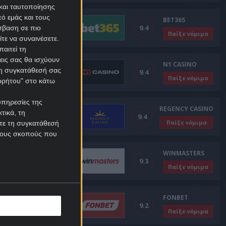
και ταυτοποίησης
ό εμάς και τους
BET365
9.4
σβαση σε πιο
Παίξε νόμιμα
τε να συναινέσετε.
αιτεί τη
εις σας θα ισχύουν
N1 CASINO
 τη συγκατάθεσή σας
9.4
Παίξε νόμιμα
ορρήτου" στο κάτω
υπηρεσίες της
REGENCY CASINO
τικά, τη
9.4
Παίξε νόμιμα
ίτε τη συγκατάθεσή
 τους σκοπούς που
WINMASTERS
9.3
Παίξε νόμιμα
FONBET
9.2
Παίξε νόμιμα