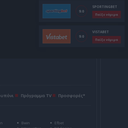
SPORTINGBET
9.0
Παίξε νόμιμα
VISTABET
9.0
Παίξε νόμιμα
ουπόνι
Πρόγραμμα TV
Προσφορές*
on
Bwin
Efbet