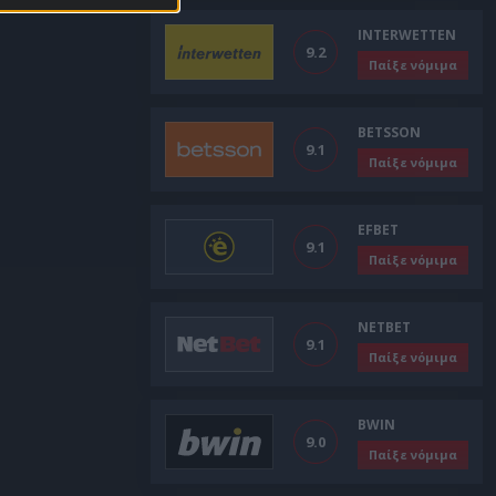
INTERWETTEN
9.2
Παίξε νόμιμα
BETSSON
9.1
Παίξε νόμιμα
EFBET
9.1
Παίξε νόμιμα
NETBET
9.1
Παίξε νόμιμα
BWIN
9.0
Παίξε νόμιμα