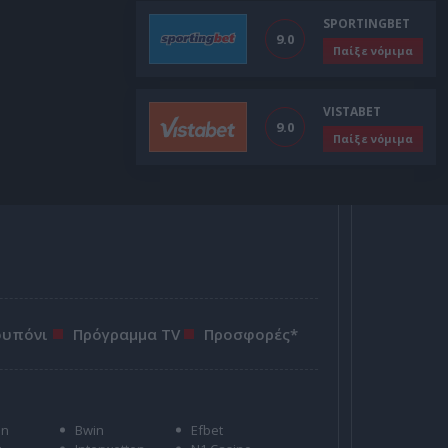
SPORTINGBET
9.0
Παίξε νόμιμα
VISTABET
9.0
Παίξε νόμιμα
ουπόνι
Πρόγραμμα TV
Προσφορές*
on
Bwin
Efbet