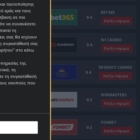
και ταυτοποίησης
ό εμάς και τους
BET365
9.4
σβαση σε πιο
Παίξε νόμιμα
τε να συναινέσετε.
αιτεί τη
εις σας θα ισχύουν
N1 CASINO
 τη συγκατάθεσή σας
9.4
Παίξε νόμιμα
ορρήτου" στο κάτω
υπηρεσίες της
REGENCY CASINO
τικά, τη
9.4
Παίξε νόμιμα
ίτε τη συγκατάθεσή
 τους σκοπούς που
WINMASTERS
9.3
Παίξε νόμιμα
FONBET
9.2
Παίξε νόμιμα