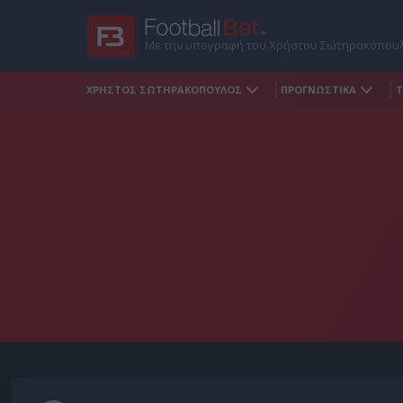
Με την υπογραφή του Χρήστου Σωτηρακόπου
ΧΡΗΣΤΟΣ ΣΩΤΗΡΑΚΟΠΟΥΛΟΣ
ΠΡΟΓΝΩΣΤΙΚΑ
Τ