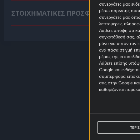
συνεργάτες μας ενδέ
μέσω σάρωσης συσκευ
ΣΤΟΙΧΗΜΑΤΙΚΕΣ ΠΡΟΣΦΟΡΕΣ *
συνεργάτες μας όπω
λεπτομερείς πληροφορ
Λάβετε υπόψη ότι κά
συγκατάθεσή σας, αλ
μόνο για αυτόν τον 
ανά πάσα στιγμή επι
μέρος της ιστοσελίδα
Λάβετε επίσης υπόψη
Google και ενδέχετα
συμπεριφορά επίσκεψ
σας στην Google και
καθορίζονται παρακ
ΠΕΡΙ