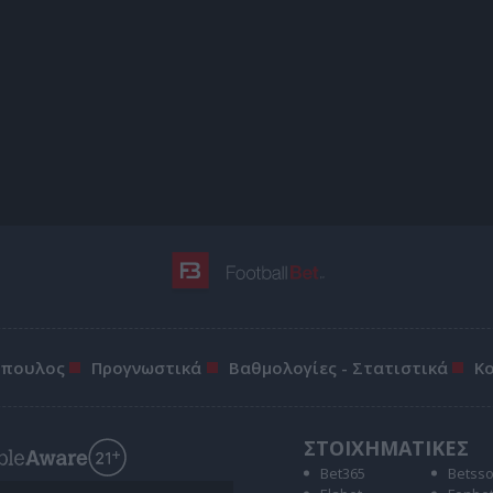
όπουλος
Προγνωστικά
Βαθμολογίες - Στατιστικά
Κ
ΣΤΟΙΧΗΜΑΤΙΚΕΣ
Bet365
Betss