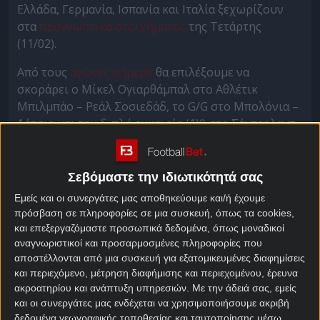
Ελλάδα, Γερμανία, Ισπανία και Ιταλία ξεχωρίζουν
στα
προγνωστικά στοιχήματος
της Τετάρτης
(11/02).
Από τους
αγώνες σήμερα
θα επιλέξουμε να
σκοράρει ο Μίκελ Ογιαρθάμπαλ στο Αθλέτικ
Μπιλμπάο – Ρεάλ Σοσιεδάδ, το G/G στο Μπολόνια –
Λάτσιο και την διπλή ευκαιρία (1Χ) στο Σάντερλαντ
– Λίβερπουλ.
Αθλέτικ Μπιλμπάο – Ρεάλ
Σεβόμαστε την ιδιωτικότητά σας
Σοσιεδάδ Προγνωστικά
Εμείς και οι συνεργάτες μας αποθηκεύουμε και/ή έχουμε
πρόσβαση σε πληροφορίες σε μια συσκευή, όπως τα cookies,
και επεξεργαζόμαστε προσωπικά δεδομένα, όπως μοναδικοί
Πρώτος (βασκικός) ημιτελικός του Κυπέλλου
αναγνωριστικοί και προσαρμοσμένες πληροφορίες που
Ισπανίας, με την Αθλέτικ Μπιλμπάο του Ερνέστο
αποστέλλονται από μια συσκευή για εξατομικευμένες διαφημίσεις
Βαλβέρδε να ψάχνει να… σώσει την σεζόν μέσω
και περιεχόμενο, μέτρηση διαφήμισης και περιεχομένου, έρευνα
αυτής της διοργάνωσης, αφού στη La Liga είναι
ακροατηρίου και ανάπτυξη υπηρεσιών.
Με την άδειά σας, εμείς
χαμηλά στη
βαθμολογία Α Ισπανίας
(μόλις δέκατη)
και οι συνεργάτες μας ενδέχεται να χρησιμοποιήσουμε ακριβή
δεδομένα γεωγραφικής τοποθεσίας και ταυτοποίησης μέσω