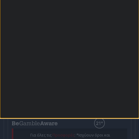
Αρχική Σελίδα
Χρήστος Σωτηρακόπουλος
Προγνωστικά
Βαθμολογίες - Στατιστικά
Κουπόνι
Πρόγραμμα TV
Προσφορές*
Για όλες τις
Προσφορές
: *Ισχύουν όροι και