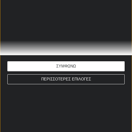
ΜΠΟΛΟΝΙΑ - ΛΑΤΣΙΟ
ΠΡΟΓΝΩΣΤΙΚΑ
Αλέξανδρος Λοθάνο
Ώρα έναρξης: 22:00
Κύπελλο Ιταλίας
ΕΚΤΙΜΗΣΗ: G/G
Απόδοση: 2.03
Παίξε νόμιμα
ΣΥΜΦΩΝΩ
ΠΕΡΙΣΣΟΤΕΡΕΣ ΕΠΙΛΟΓΕΣ
ΑΘΛΕΤΙΚ ΜΠΙΛΜΠΑΟ - ΡΕΑΛ
ΣΟΣΙΕΔΑΔ ΠΡΟΓΝΩΣΤΙΚΑ
Αλέξανδρος Λοθάνο
Ώρα έναρξης: 22:00
Κύπελλο Ισπανίας