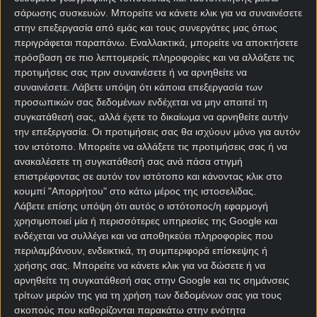
και στο Champions League αποκλείστηκε στη
σάρωσης συσκευών. Μπορείτε να κάνετε κλικ για να συναινέσετε
League Phase.
στην επεξεργασία από εμάς και τους συνεργάτες μας όπως
περιγράφεται παραπάνω. Εναλλακτικά, μπορείτε να αποκτήσετε
Σε καλύτερο φεγγάρι από την άσπονδη γειτόνισσά
πρόσβαση σε πιο λεπτομερείς πληροφορίες και να αλλάξετε τις
της βρίσκεται η Ρεάλ Σοσιεδάδ, η οποία έχει
προτιμήσεις σας πριν συναινέσετε ή να αρνηθείτε να
συμπληρώσει δέκα διαδοχικά παιχνίδια χωρίς ήττα
συναινέσετε.
Λάβετε υπόψη ότι κάποια επεξεργασία των
σε όλες τις διοργανώσεις (επτά νίκες – τρεις
προσωπικών σας δεδομένων ενδέχεται να μην απαιτεί τη
ισοπαλίες) και απόψε αναζητάει νίκη στο «Σαν
συγκατάθεσή σας, αλλά έχετε το δικαίωμα να αρνηθείτε αυτήν
Μαμές» μετά από έξι χρόνια.
την επεξεργασία. Οι προτιμήσεις σας θα ισχύουν μόνο για αυτόν
τον ιστότοπο. Μπορείτε να αλλάξετε τις προτιμήσεις σας ή να
Φαβορί στις
στοιχηματικές εταιρίες
τα Λιοντάρια,
ανακαλέσετε τη συγκατάθεσή σας ανά πάσα στιγμή
αλλά ο αρχηγός των Τσουρί-Ουρδίν, Μίκελ
επιστρέφοντας σε αυτόν τον ιστότοπο και κάνοντας κλικ στο
κουμπί "Απορρήτου" στο κάτω μέρος της ιστοσελίδας.
Ογιαρθάμπαλ, είναι γεννημένος για τέτοια παιχνίδια
Λάβετε επίσης υπόψη ότι αυτός ο ιστότοπος/η εφαρμογή
και αξίζει κυνήγι το να σκοράρει στο Αθλέτικ
χρησιμοποιεί μία ή περισσότερες υπηρεσίες της Google και
Μπιλμπάο – Ρεάλ Σοσιεδάδ, με δεδομένο μάλιστα
ενδέχεται να συλλέγει και να αποθηκεύει πληροφορίες που
ότι εκτελεί και τα πέναλτι της ομάδας του
περιλαμβάνουν, ενδεικτικά, τη συμπεριφορά επίσκεψης ή
Πελεγκρίνο Ματαράτσο.
χρήσης σας. Μπορείτε να κάνετε κλικ για να δώσετε ή να
αρνηθείτε τη συγκατάθεσή σας στην Google και τις σημάνσεις
τρίτων μερών της για τη χρήση των δεδομένων σας για τους
Μπολόνια – Λάτσιο
σκοπούς που καθορίζονται παρακάτω στην ενότητα