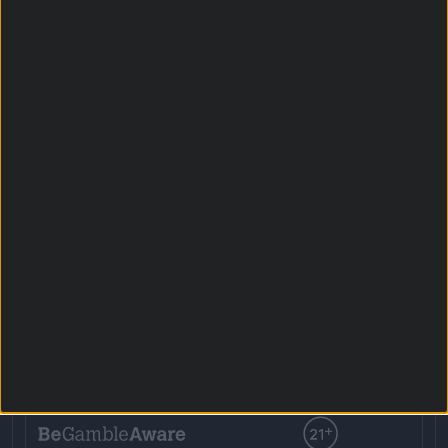
Αρχική Σελίδα
Χρήστος Σωτηρακόπουλος
Προγνωστικά
Βαθμολογίες - Στατιστικά
Κουπόνι
Πρόγραμμα TV
Προσφορές*