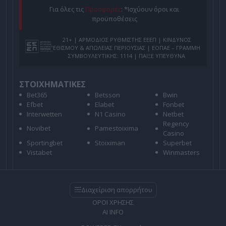
Για όλες τις
Προσφορές
: *Ισχύουν όροι και
προϋποθέσεις
21+ | ΑΡΜΟΔΙΟΣ ΡΥΘΜΙΣΤΗΣ ΕΕΕΠ | ΚΙΝΔΥΝΟΣ
ΕΘΙΣΜΟΥ & ΑΠΩΛΕΙΑΣ ΠΕΡΙΟΥΣΙΑΣ | ΕΟΠΑΕ – ΓΡΑΜΜΗ
ΣΥΜΒΟΥΛΕΥΤΙΚΗΣ: 1114 | ΠΑΙΞΕ ΥΠΕΥΘΥΝΑ
ΣΤΟΙΧΗΜΑΤΙΚΕΣ
Bet365
Betsson
Bwin
Efbet
Elabet
Fonbet
Interwetten
N1 Casino
Netbet
Regency
Novibet
Pamestoixima
Casino
Sportingbet
Stoiximan
Superbet
Vistabet
Winmasters
Διαχείριση απορρήτου
ΟΡΟΙ ΧΡΗΣΗΣ
AI INFO