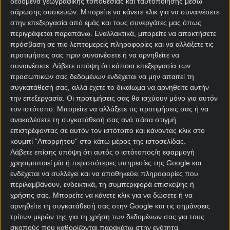
δεδομένα γεωγραφικής τοποθεσίας και ταυτοποίησης μέσω
Λεχ Πόζναν, η οποία φιλοδοξεί να βάλει από
σάρωσης συσκευών. Μπορείτε να κάνετε κλικ για να συναινέσετε
σήμερα Πέμπτη (19/02) τις βάσεις για την πρόκρισή
στην επεξεργασία από εμάς και τους συνεργάτες μας όπως
περιγράφεται παραπάνω. Εναλλακτικά, μπορείτε να αποκτήσετε
της στους «16» της τρίτης τη τάξει διασυλλογικής
πρόσβαση σε πιο λεπτομερείς πληροφορίες και να αλλάξετε τις
διοργάνωσης.
προτιμήσεις σας πριν συναινέσετε ή να αρνηθείτε να
συναινέσετε.
Λάβετε υπόψη ότι κάποια επεξεργασία των
Ξεκάθαρο φαβορί στις
στοιχηματικές εταιρίες
οι
προσωπικών σας δεδομένων ενδέχεται να μην απαιτεί τη
Πολωνοί, θα τους στηρίξουμε με το συνδυαστικό 2
συγκατάθεσή σας, αλλά έχετε το δικαίωμα να αρνηθείτε αυτήν
& Under 3,5 στο Κουόπιο – Λεχ Πόζναν.
την επεξεργασία. Οι προτιμήσεις σας θα ισχύουν μόνο για αυτόν
τον ιστότοπο. Μπορείτε να αλλάξετε τις προτιμήσεις σας ή να
Φενέρμπαχτσε – Νότιγχαμ
ανακαλέσετε τη συγκατάθεσή σας ανά πάσα στιγμή
επιστρέφοντας σε αυτόν τον ιστότοπο και κάνοντας κλικ στο
Φόρεστ Προγνωστικά
κουμπί "Απορρήτου" στο κάτω μέρος της ιστοσελίδας.
Λάβετε επίσης υπόψη ότι αυτός ο ιστότοπος/η εφαρμογή
Με οδηγό τον θρίαμβο της Γαλατάσαραϊ επί της
χρησιμοποιεί μία ή περισσότερες υπηρεσίες της Google και
Γιουβέντους (5-2), δύο 24ωρα νωρίτερα στο
ενδέχεται να συλλέγει και να αποθηκεύει πληροφορίες που
Champions League, η Φενέρμπαχτσε θα επιδιώξει
περιλαμβάνουν, ενδεικτικά, τη συμπεριφορά επίσκεψης ή
χρήσης σας. Μπορείτε να κάνετε κλικ για να δώσετε ή να
να πάρει προβάδισμα πρόκρισης στους «16» του
αρνηθείτε τη συγκατάθεσή σας στην Google και τις σημάνσεις
Europa League κόντρα στη Νότιγχαμ Φόρεστ, στο
τρίτων μερών της για τη χρήση των δεδομένων σας για τους
τιμόνι της οποίας βρίσκεται ένας παλιός της
σκοπούς που καθορίζονται παρακάτω στην ενότητα