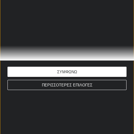
ΚΟΥΟΠΙΟ - ΛΕΧ ΠΟΖΝΑΝ
ΠΡΟΓΝΩΣΤΙΚΑ
Αλέξανδρος Λοθάνο
Ώρα έναρξης: 19:45
Κόνφερενς Λιγκ
ΕΚΤΙΜΗΣΗ: 2 & Under 3,5
Απόδοση: 2.27
ΣΥΜΦΩΝΩ
Παίξε νόμιμα
ΠΕΡΙΣΣΟΤΕΡΕΣ ΕΠΙΛΟΓΕΣ
ΦΕΝΕΡΜΠΑΧΤΣΕ -
ΝΟΤΙΓΧΑΜ ΠΡΟΓΝΩΣΤΙΚΑ
Αλέξανδρος Λοθάνο
Ώρα έναρξης: 19:45