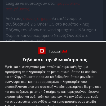
League να κυριαρχούν στα
προγνωστικά
στοιχήματος
.
Από τους
αγώνες σήμερα
θα επιλέξουμε το
συνδυαστικό 2 & Under 3,5 στο Κουόπιο – Λεχ
Πόζναν, τον «άσο» στο Φενέρμπαχτσε – Νότιγχαμ
Φόρεστ και να σκοράρει ο Ντενίζ Ουντάβ στο
Σέλτικ – Στουτγκάρδη.
Κουόπιο – Λεχ Πόζναν
Σεβόμαστε την ιδιωτικότητά σας
Προγνωστικά
Εμείς και οι συνεργάτες μας αποθηκεύουμε και/ή έχουμε
πρόσβαση σε πληροφορίες σε μια συσκευή, όπως τα cookies,
Από δύο διαδοχικές ήττες στο φινλανδικό
και επεξεργαζόμαστε προσωπικά δεδομένα, όπως μοναδικοί
πρωτάθλημα προέρχεται η ασταθής Κουόπιο, η
αναγνωριστικοί και προσαρμοσμένες πληροφορίες που
οποία εξασφάλισε την συμμετοχή της στα πλέι οφ
αποστέλλονται από μια συσκευή για εξατομικευμένες διαφημίσεις
του Conference League με δύο ισοπαλίες στο
και περιεχόμενο, μέτρηση διαφήμισης και περιεχομένου, έρευνα
φινάλε, η μια μάλιστα στην έδρα της Κρίσταλ Πάλας.
ακροατηρίου και ανάπτυξη υπηρεσιών.
Με την άδειά σας, εμείς
και οι συνεργάτες μας ενδέχεται να χρησιμοποιήσουμε ακριβή
Πιο αξιόπιστη και από πιο δυνατό πρωτάθλημα η