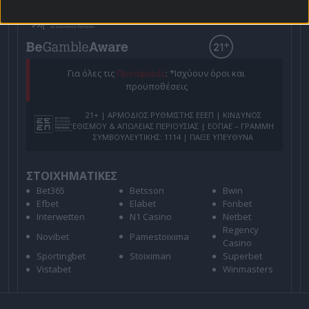
Για όλες τις
Προσφορές
: *Ισχύουν όροι και
προϋποθέσεις
21+ | ΑΡΜΟΔΙΟΣ ΡΥΘΜΙΣΤΗΣ ΕΕΕΠ | ΚΙΝΔΥΝΟΣ
ΕΘΙΣΜΟΥ & ΑΠΩΛΕΙΑΣ ΠΕΡΙΟΥΣΙΑΣ | ΕΟΠΑΕ – ΓΡΑΜΜΗ
ΣΥΜΒΟΥΛΕΥΤΙΚΗΣ: 1114 | ΠΑΙΞΕ ΥΠΕΥΘΥΝΑ
ΣΤΟΙΧΗΜΑΤΙΚΕΣ
Bet365
Betsson
Bwin
Efbet
Elabet
Fonbet
Interwetten
N1 Casino
Netbet
Regency
Novibet
Pamestoixima
Casino
Sportingbet
Stoiximan
Superbet
Vistabet
Winmasters