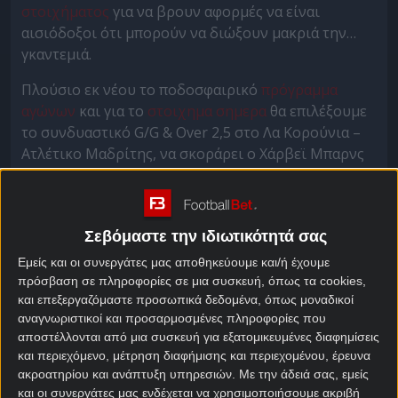
στοιχήματος
για να βρουν αφορμές να είναι
αισιόδοξοι ότι μπορούν να διώξουν μακριά την…
γκαντεμιά.
Πλούσιο εκ νέου το ποδοσφαιρικό
πρόγραμμα
αγώνων
και για το
στοιχημα σημερα
θα επιλέξουμε
το συνδυαστικό G/G & Over 2,5 στο Λα Κορούνια –
Ατλέτικο Μαδρίτης, να σκοράρει ο Χάρβεϊ Μπαρνς
στο Νιουκάστλ – Μάντσεστερ Σίτι και το επίσης
συνδυαστικό 1 & Over 1,5 στο Ρόμα – Τορίνο.
Σεβόμαστε την ιδιωτικότητά σας
Λα Κορούνια – Ατλέτικο
Εμείς και οι συνεργάτες μας αποθηκεύουμε και/ή έχουμε
Μαδρίτης Στοίχημα
πρόσβαση σε πληροφορίες σε μια συσκευή, όπως τα cookies,
και επεξεργαζόμαστε προσωπικά δεδομένα, όπως μοναδικοί
Η επιστροφή στην ισπανική La Liga μετά από οκτώ
αναγνωριστικοί και προσαρμοσμένες πληροφορίες που
χρόνια είναι ο φετινός στόχος της Λα Κορούνια, η
αποστέλλονται από μια συσκευή για εξατομικευμένες διαφημίσεις
οποία μετά από 21 αγωνιστικές στην δεύτερη
και περιεχόμενο, μέτρηση διαφήμισης και περιεχομένου, έρευνα
ακροατηρίου και ανάπτυξη υπηρεσιών.
Με την άδειά σας, εμείς
κατηγορία είναι Πέμπτη στην βαθμολογία,
και οι συνεργάτες μας ενδέχεται να χρησιμοποιήσουμε ακριβή