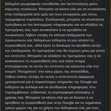
ευρισκόμενη σε θέσεις πλέι οφ και μόλις τέσσερις
δεδομένα γεωγραφικής τοποθεσίας και ταυτοποίησης μέσω
βαθμούς μακριά από την πρωτοπόρο Σανταντέρ.
σάρωσης συσκευών. Μπορείτε να κάνετε κλικ για να συναινέσετε
στην επεξεργασία από εμάς και τους συνεργάτες μας όπως
Υπήρξε πρωτοπόρος για αρκετές αγωνιστικές και η
περιγράφεται παραπάνω. Εναλλακτικά, μπορείτε να αποκτήσετε
«Ντέπορ», αλλά εσχάτως είναι ντεφορμέ, μετράει
πρόσβαση σε πιο λεπτομερείς πληροφορίες και να αλλάξετε τις
πέντε διαδοχικά ματς πρωταθλήματος χωρίς νίκη
προτιμήσεις σας πριν συναινέσετε ή να αρνηθείτε να
(τρεις ήττες – δύο ισοπαλίες) και η υποδοχή της
συναινέσετε.
Λάβετε υπόψη ότι κάποια επεξεργασία των
Ατλέτικο Μαδρίτης, αγώνας για τους «16» του
προσωπικών σας δεδομένων ενδέχεται να μην απαιτεί τη
συγκατάθεσή σας, αλλά έχετε το δικαίωμα να αρνηθείτε αυτήν
Κυπέλλου που παραπέμπει σε παλιές καλές εποχές,
την επεξεργασία. Οι προτιμήσεις σας θα ισχύουν μόνο για αυτόν
αποτελεί μια πρώτης τάξεως ευκαιρία για ανάκαμψη.
τον ιστότοπο. Μπορείτε να αλλάξετε τις προτιμήσεις σας ή να
Πριν από έναν μήνα, άλλωστε, απέκλεισε ομάδα της
ανακαλέσετε τη συγκατάθεσή σας ανά πάσα στιγμή
πρώτης κατηγορίας, την προ διετίας φιναλίστ
επιστρέφοντας σε αυτόν τον ιστότοπο και κάνοντας κλικ στο
Μαγιόρκα (1-0).
κουμπί "Απορρήτου" στο κάτω μέρος της ιστοσελίδας.
Λάβετε επίσης υπόψη ότι αυτός ο ιστότοπος/η εφαρμογή
Απόλυτο φαβορί στις
στοιχηματικές εταιρίες
οι
χρησιμοποιεί μία ή περισσότερες υπηρεσίες της Google και
Ροχιμπλάνκος, η άμυνα των οποίων όμως δεν
ενδέχεται να συλλέγει και να αποθηκεύει πληροφορίες που
εμπνέει πλέον την ίδια εμπιστοσύνη, εξ’ ου και η
περιλαμβάνουν, ενδεικτικά, τη συμπεριφορά επίσκεψης ή
επιλογή του (ελκυστικού) G/G & Over 2,5 στο Λα
χρήσης σας. Μπορείτε να κάνετε κλικ για να δώσετε ή να
αρνηθείτε τη συγκατάθεσή σας στην Google και τις σημάνσεις
Κορούνια – Ατλέτικο Μαδρίτης.
τρίτων μερών της για τη χρήση των δεδομένων σας για τους