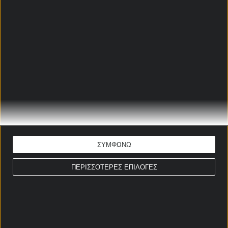
Ξεκάθαρο φαβορί στο
κουπόνι στοιχήματος
οι
Ρωμαίοι, θα τους στηρίξουμε με το συνδυαστικό 1
& Over 1,5 στο Ρόμα – Τορίνο.
ΝΙΟΥΚΑΣΤΛ - ΜΑΝΤΣΕΣΤΕΡ
ΣΙΤΙ ΠΡΟΓΝΩΣΤΙΚΑ
Αλέξανδρος Λοθάνο
Ώρα έναρξης: 22:00
Λιγκ Καπ Αγγλίας
ΕΚΤΙΜΗΣΗ: Να σκοράρει ο Μπαρνς
ΣΥΜΦΩΝΩ
Απόδοση: 3.50
Παίξε νόμιμα
ΠΕΡΙΣΣΟΤΕΡΕΣ ΕΠΙΛΟΓΕΣ
ΡΟΜΑ - ΤΟΡΙΝΟ
ΠΡΟΓΝΩΣΤΙΚΑ