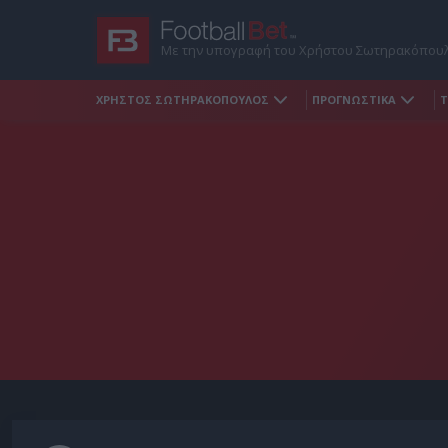
Με την υπογραφή του Χρήστου Σωτηρακόπου
ΧΡΗΣΤΟΣ ΣΩΤΗΡΑΚΟΠΟΥΛΟΣ
ΠΡΟΓΝΩΣΤΙΚΑ
Τ