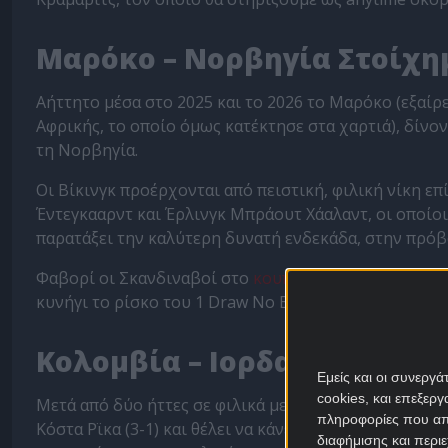
Μαρόκο – Νορβηγία Στοίχη
Αήττητο μέσα στο 2025 και το 2026 το Μαρόκο (εξαίρ
Αφρικής, το οποίο όμως κατέκτησε στα χαρτιά), δίνον
τη Νορβηγία.
Οι Βίκινγκ προέρχονται από πειστική, φιλική νίκη επ
Έντεγκααρντ και Έρλινγκ Μπράουτ Χάαλαντ, οι οποίοι
παρατάξει την καλύτερη δυνατή ενδεκάδα, στην πρόβα
Φαβορί οι Σκανδιναβοί στο
κουπόνι στοιχήματος
, α
κυνήγι το ρίσκο του 1 Draw No Bet στο Μαρόκο – Νο
Κολομβία – Ιορδανία Προγ
Εμείς και οι συνεργ
cookies, και επεξε
Μετά από δύο ήττες σε φιλικά με Κροατία (1-2) και Γα
πληροφορίες που απο
Κόστα Ρϊκα (3-1) και θέλει να κάνει το ίδιο με την Ιο
διαφήμισης και περι