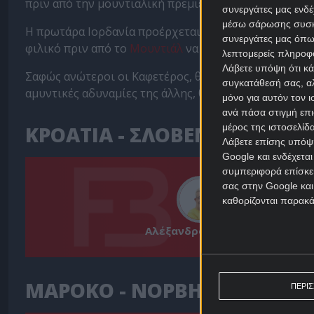
πριν από την μουντιαλική πρεμιέρα με το Ουζμπεκιστ
συνεργάτες μας ενδέ
μέσω σάρωσης συσκευ
Η πρωτάρα Ιορδανία προέρχεται από φιλική συντριβή μ
συνεργάτες μας όπω
φιλικό πριν από το
Μουντιάλ
να φανεί πολύ πιο αντα
λεπτομερείς πληροφορ
Λάβετε υπόψη ότι κά
Σαφώς ανώτεροι οι Καφετέρος, θα αποφύγουμε όμως το 
συγκατάθεσή σας, αλ
αμυντικές αδυναμίες της άλλης, θα ποντάρουμε στο Ov
μόνο για αυτόν τον 
ανά πάσα στιγμή επι
ΚΡΟΑΤΙΑ - ΣΛΟΒΕΝΙΑ ΠΡΟΓΝ
μέρος της ιστοσελίδα
Λάβετε επίσης υπόψη
Google και ενδέχετα
συμπεριφορά επίσκεψ
σας στην Google και
καθορίζονται παρακ
Αλέξανδρος Λοθάνο
ΜΑΡΟΚΟ - ΝΟΡΒΗΓΙΑ ΠΡΟΓΝ
ΠΕΡΙ