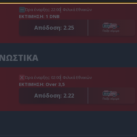
Ώρα έναρξης: 22:00
Φιλικά Εθνικών
ΕΚΤΙΜΗΣΗ: 1 DNB
Απόδοση: 2.25
Παίξε νόμιμα
ΓΝΩΣΤΙΚΑ
Ώρα έναρξης: 02:00
Φιλικά Εθνικών
ΕΚΤΙΜΗΣΗ: Over 3,5
Απόδοση: 2.22
Παίξε νόμιμα