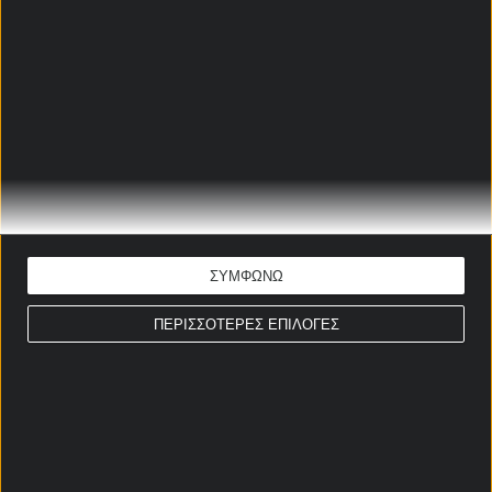
«διπλό» στο Ρόμα – Ίντερ.
ΣΕΒΙΛΛΗ - ΜΑΓΙΟΡΚΑ
ΠΡΟΓΝΩΣΤΙΚΑ
Αλέξανδρος Λοθάνο
Ώρα έναρξης: 15:00
Α Ισπανίας
ΕΚΤΙΜΗΣΗ: 1 & Over 1,5
ΣΥΜΦΩΝΩ
Απόδοση: 2.40
Παίξε νόμιμα
ΠΕΡΙΣΣΟΤΕΡΕΣ ΕΠΙΛΟΓΕΣ
ΜΠΑΓΕΡΝ - ΝΤΟΡΤΜΟΥΝΤ
ΠΡΟΓΝΩΣΤΙΚΑ
Αλέξανδρος Λοθάνο