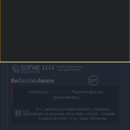
Αρχική Σελίδα
Χρήστος Σωτηρακόπουλος
Προγνωστικά
Βαθμολογίες - Στατιστικά
Κουπόνι
Πρόγραμμα TV
Προσφορές*
Για όλες τις
Προσφορές
: *Ισχύουν όροι και
προϋποθέσεις
21+ | ΑΡΜΟΔΙΟΣ ΡΥΘΜΙΣΤΗΣ ΕΕΕΠ | ΚΙΝΔΥΝΟΣ
ΕΘΙΣΜΟΥ & ΑΠΩΛΕΙΑΣ ΠΕΡΙΟΥΣΙΑΣ | ΕΟΠΑΕ – ΓΡΑΜΜΗ
ΣΥΜΒΟΥΛΕΥΤΙΚΗΣ: 1114 | ΠΑΙΞΕ ΥΠΕΥΘΥΝΑ