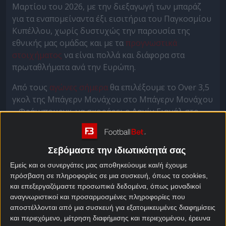
Μαρτίου του 2026, με την διεξαγωγή των μπαράζ
για τα εναπομείναντα έξι εισιτήρια του Παγκοσμίου
Κυπέλλου, χωρίς δυστυχώς την παρουσία της
εθνικής μας ομάδας και με τα
προγνωστικά
στοιχήματος
να είναι πολλά και διάφορα στα
πρωταθλήματα ανά την Ευρώπη.
Από τους
αγώνες σήμερα
θα επιλέξουμε το Over 3,5
γκολ της Μπάγερν Μονάχου στο Μπάγερν Μονάχου
– Φράιμπουργκ, να σκοράρει ο Λαμίν Γιαμάλ στο
Μπαρτσελόνα – Αθλέτικ Μπιλμπάο και στο «διπλό»
στο Φιορεντίνα – Γιουβέντους.
Σεβόμαστε την ιδιωτικότητά σας
Μπάγερν Μονάχου –
Εμείς και οι συνεργάτες μας αποθηκεύουμε και/ή έχουμε
πρόσβαση σε πληροφορίες σε μια συσκευή, όπως τα cookies,
Φράιμπουργκ
και επεξεργαζόμαστε προσωπικά δεδομένα, όπως μοναδικοί
Προγνωστικά
αναγνωριστικοί και προσαρμοσμένες πληροφορίες που
αποστέλλονται από μια συσκευή για εξατομικευμένες διαφημίσεις
Η Μπάγερν Μονάχου πήγε στη διακοπή μετά το
και περιεχόμενο, μέτρηση διαφήμισης και περιεχομένου, έρευνα