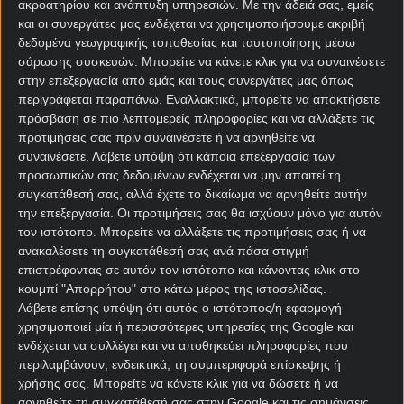
ακροατηρίου και ανάπτυξη υπηρεσιών.
Με την άδειά σας, εμείς
πρώτο της στραβοπάτημα σε όλες τις διοργανώσεις
και οι συνεργάτες μας ενδέχεται να χρησιμοποιήσουμε ακριβή
(ύστερα από 16 νίκες σε ισάριθμα παιχνίδια!), αφού
δεδομένα γεωγραφικής τοποθεσίας και ταυτοποίησης μέσω
έμεινε στο 2-2 με την Ουνιόν στο Βερολίνο,
σάρωσης συσκευών. Μπορείτε να κάνετε κλικ για να συναινέσετε
ισοφαρίζοντας μάλιστα στις καθυστερήσεις για να
στην επεξεργασία από εμάς και τους συνεργάτες μας όπως
γλιτώσει την ήττα.
περιγράφεται παραπάνω. Εναλλακτικά, μπορείτε να αποκτήσετε
πρόσβαση σε πιο λεπτομερείς πληροφορίες και να αλλάξετε τις
Οι Βαυαροί επιστρέφουν στη δράση αγωνιζόμενοι
προτιμήσεις σας πριν συναινέσετε ή να αρνηθείτε να
στην έδρα τους, όπου μετρούν επτά νίκες σε
συναινέσετε.
Λάβετε υπόψη ότι κάποια επεξεργασία των
ισάριθμα παιχνίδια, έχοντας σημειώσει συνολικά
προσωπικών σας δεδομένων ενδέχεται να μην απαιτεί τη
συγκατάθεσή σας, αλλά έχετε το δικαίωμα να αρνηθείτε αυτήν
27 γκολ, ήτοι 3,8 ανά αγώνα (!), με μια εξάρα, μια
την επεξεργασία. Οι προτιμήσεις σας θα ισχύουν μόνο για αυτόν
πεντάρα και δύο τεσσάρες.
τον ιστότοπο. Μπορείτε να αλλάξετε τις προτιμήσεις σας ή να
ανακαλέσετε τη συγκατάθεσή σας ανά πάσα στιγμή
Η πρωτοπόρος της γερμανικής Bundesliga
επιστρέφοντας σε αυτόν τον ιστότοπο και κάνοντας κλικ στο
υποδέχεται τη δέκατη Φράιμπουργκ, η οποία έχει
κουμπί "Απορρήτου" στο κάτω μέρος της ιστοσελίδας.
μεν την πέμπτη καλύτερη άμυνα του
Λάβετε επίσης υπόψη ότι αυτός ο ιστότοπος/η εφαρμογή
πρωταθλήματος, αλλά ως γνωστόν το «Αλιάντς
χρησιμοποιεί μία ή περισσότερες υπηρεσίες της Google και
Αρένα» είναι… άλλο φρούτο.
ενδέχεται να συλλέγει και να αποθηκεύει πληροφορίες που
περιλαμβάνουν, ενδεικτικά, τη συμπεριφορά επίσκεψης ή
Για τον λόγο αυτό, ποντάρουμε στα κέφια της
χρήσης σας. Μπορείτε να κάνετε κλικ για να δώσετε ή να
ομάδας του Βενσάν Κομπανί, τεράστιο φαβορί στις
αρνηθείτε τη συγκατάθεσή σας στην Google και τις σημάνσεις