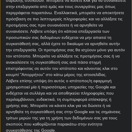
σάρωσης συσκευών. Μπορείτε να κάνετε κλικ για να συναινέσετε
Έχει εδραιωθεί στην πέμπτη θέση η πολύ καλή
στην επεξεργασία από εμάς και τους συνεργάτες μας όπως
φέτος Εσπανιόλ, η οποία με βάση την απόδοσή της
περιγράφεται παραπάνω. Εναλλακτικά, μπορείτε να αποκτήσετε
πρόσβαση σε πιο λεπτομερείς πληροφορίες και να αλλάξετε τις
δεν άξιζε την εντός έδρας ήττα από την πρωτοπόρο
προτιμήσεις σας πριν συναινέσετε ή να αρνηθείτε να
Μπαρτσελόνα (0-2) στο ντέρμπι της προηγούμενης
συναινέσετε.
Λάβετε υπόψη ότι κάποια επεξεργασία των
αγωνιστικής.
προσωπικών σας δεδομένων ενδέχεται να μην απαιτεί τη
συγκατάθεσή σας, αλλά έχετε το δικαίωμα να αρνηθείτε αυτήν
Φαβορί οι Καταλανοί στις
στοιχηματικές εταιρίες
,
την επεξεργασία. Οι προτιμήσεις σας θα ισχύουν μόνο για αυτόν
παρότι έχουν μόλις δύο νίκες σε 15 επισκέψεις στο
τον ιστότοπο. Μπορείτε να αλλάξετε τις προτιμήσεις σας ή να
«Θιουδάδ ντε Βαλένθια», μας πείθουν πολύ
ανακαλέσετε τη συγκατάθεσή σας ανά πάσα στιγμή
περισσότερο και θα τους στηρίξουμε με το «διπλό»
επιστρέφοντας σε αυτόν τον ιστότοπο και κάνοντας κλικ στο
στο Λεβάντε – Εσπανιόλ.
κουμπί "Απορρήτου" στο κάτω μέρος της ιστοσελίδας.
Λάβετε επίσης υπόψη ότι αυτός ο ιστότοπος/η εφαρμογή
χρησιμοποιεί μία ή περισσότερες υπηρεσίες της Google και
Μπαρτσελόνα – Ρεάλ
ενδέχεται να συλλέγει και να αποθηκεύει πληροφορίες που
Μαδρίτης Στοίχημα
περιλαμβάνουν, ενδεικτικά, τη συμπεριφορά επίσκεψης ή
χρήσης σας. Μπορείτε να κάνετε κλικ για να δώσετε ή να
αρνηθείτε τη συγκατάθεσή σας στην Google και τις σημάνσεις
Σε εξαιρετική κατάσταση η Μπαρτσελόνα, μετράει
τρίτων μερών της για τη χρήση των δεδομένων σας για τους
εννέα διαδοχικές νίκες σε όλες τις διοργανώσεις
σκοπούς που καθορίζονται παρακάτω στην ενότητα
και στον ημιτελικό του Σούπερ Καπ Ισπανίας…
συγκατάθεσης της Google.