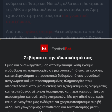
ανάμεσα σε Ίντερ και Νάπολι, αλλά και η δοκιμασία
της ΑΕΚ στην Θεσσαλονίκη με αντίπαλο τον Άρη
έχουν την τιμητική τους στα
προγνωστικά
στοιχήματος
.
Από τους
αγώνες σήμερα
θα επιλέξουμε το «διπλό»
στο Λεβάντε – Εσπανιόλ, το συνδυαστικό 1 & Over
1,5 στο Μπαρτσελόνα – Ρεάλ Μαδρίτης και να
σκοράρει ο Λαουτάρο Μαρτίνες στο Ίντερ – Νάπολι.
Σεβόμαστε την ιδιωτικότητά σας
Λεβάντε – Εσπανιόλ
Εμείς και οι συνεργάτες μας αποθηκεύουμε και/ή έχουμε
Προγνωστικά
πρόσβαση σε πληροφορίες σε μια συσκευή, όπως τα cookies,
και επεξεργαζόμαστε προσωπικά δεδομένα, όπως μοναδικοί
αναγνωριστικοί και προσαρμοσμένες πληροφορίες που
Από νίκη – ανάσα στην Σεβίλλη επί της ομώνυμης
αποστέλλονται από μια συσκευή για εξατομικευμένες διαφημίσεις
ομάδας (3-0) προέρχεται η Λεβάντε, η οποία
και περιεχόμενο, μέτρηση διαφήμισης και περιεχομένου, έρευνα
παραμένει παρόλα αυτά στην προτελευταία θέση
ακροατηρίου και ανάπτυξη υπηρεσιών.
Με την άδειά σας, εμείς
της βαθμολογίας της ισπανικής La Liga, στο -5 από
και οι συνεργάτες μας ενδέχεται να χρησιμοποιήσουμε ακριβή
τις θέσεις παραμονής.
δεδομένα γεωγραφικής τοποθεσίας και ταυτοποίησης μέσω