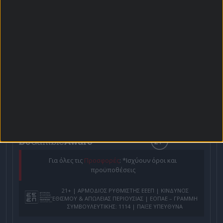
Αρχική Σελίδα
Χρήστος Σωτηρακόπουλος
Προγνωστικά
Βαθμολογίες - Στατιστικά
Κουπόνι
Πρόγραμμα TV
Προσφορές*
Για όλες τις
Προσφορές
: *Ισχύουν όροι και
προϋποθέσεις
21+ | ΑΡΜΟΔΙΟΣ ΡΥΘΜΙΣΤΗΣ ΕΕΕΠ | ΚΙΝΔΥΝΟΣ
ΕΘΙΣΜΟΥ & ΑΠΩΛΕΙΑΣ ΠΕΡΙΟΥΣΙΑΣ | ΕΟΠΑΕ – ΓΡΑΜΜΗ
ΣΥΜΒΟΥΛΕΥΤΙΚΗΣ: 1114 | ΠΑΙΞΕ ΥΠΕΥΘΥΝΑ