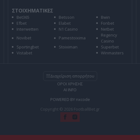
ΣΤΟΙΧΗΜΑΤΙΚΕΣ
Bet365
Betsson
Bwin
Efbet
Elabet
Fonbet
Interwetten
N1 Casino
Netbet
Regency
Novibet
Pamestoixima
Casino
Sportingbet
Stoiximan
Superbet
Vistabet
Winmasters
Διαχείριση απορρήτου
ΟΡΟΙ ΧΡΗΣΗΣ
AI INFO
POWERED BY
nxcode
Copyright © 2026 FootballBet.gr