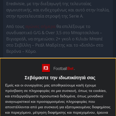
Eredivisie, με την διεξαγωγή της τελευταίας
αγωνιστικής, και ενδεχομένως και αυτό στην Ιταλία,
στην προτελευταία στροφή της Serie A.
Από τους
αγώνες σήμερα
θα επιλέξουμε το
συνδυαστικό G/G & Over 3,5 στο Μπαρτσελόνα –
Βιγιαρεάλ, να σημειώσει 2+ γκολ ο Κιλιάν Μπαπέ
στο Σεβίλλη – Ρεάλ Μαδρίτης και το «διπλό» στο
Βερόνα – Κόμο.
Μπαρτσελόνα – Βιγιαρεάλ
στοίχημα
Σεβόμαστε την ιδιωτικότητά σας
Πάρτι τίτλου έστησε την Παρασκευή (16/05) η
Εμείς και οι συνεργάτες μας αποθηκεύουμε και/ή έχουμε
πρόσβαση σε πληροφορίες σε μια συσκευή, όπως τα cookies,
Μπαρτσελόνα για τη μαθηματική κατάκτηση του
και επεξεργαζόμαστε προσωπικά δεδομένα, όπως μοναδικοί
πρωταθλήματος της ισπανικής La Liga, με τον Χάνζι
αναγνωριστικοί και προσαρμοσμένες πληροφορίες που
Φλικ να αποκαλύπτει ότι υπήρξαν ποδοσφαιριστές
αποστέλλονται από μια συσκευή για εξατομικευμένες διαφημίσεις
που ξενύχτησαν μετά την παρέλαση με ανοιχτό
και περιεχόμενο, μέτρηση διαφήμισης και περιεχομένου, έρευνα