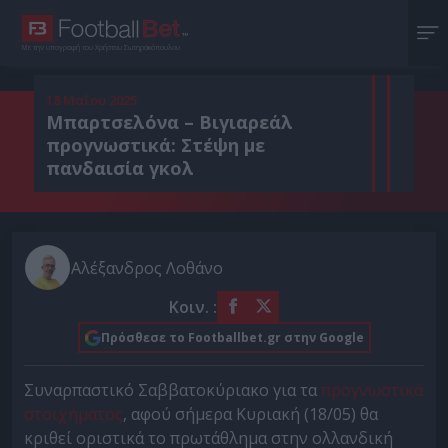
Με την υπογραφή του Χρήστου Σωτηρακόπουλου
18 Μαΐου 2025
Μπαρτσελόνα – Βιγιαρεάλ
προγνωστικά: Στέψη με
πανδαισία γκολ
Αλέξανδρος Λοθάνο
Κοιν. :
Πρόσθεσε το Footballbet.gr στην Google
Συναρπαστικό Σαββατοκύριακο για τα
προγνωστικά
στοιχήματος
, αφού σήμερα Κυριακή (18/05) θα
κριθεί οριστικά το πρωτάθλημα στην ολλανδική