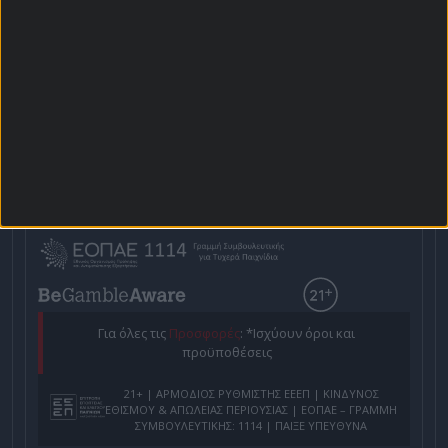
Αρχική Σελίδα
Χρήστος Σωτηρακόπουλος
Προγνωστικά
Βαθμολογίες - Στατιστικά
Κουπόνι
Πρόγραμμα TV
Προσφορές*
Για όλες τις
Προσφορές
: *Ισχύουν όροι και
προϋποθέσεις
21+ | ΑΡΜΟΔΙΟΣ ΡΥΘΜΙΣΤΗΣ ΕΕΕΠ | ΚΙΝΔΥΝΟΣ
ΕΘΙΣΜΟΥ & ΑΠΩΛΕΙΑΣ ΠΕΡΙΟΥΣΙΑΣ | ΕΟΠΑΕ – ΓΡΑΜΜΗ
ΣΥΜΒΟΥΛΕΥΤΙΚΗΣ: 1114 | ΠΑΙΞΕ ΥΠΕΥΘΥΝΑ