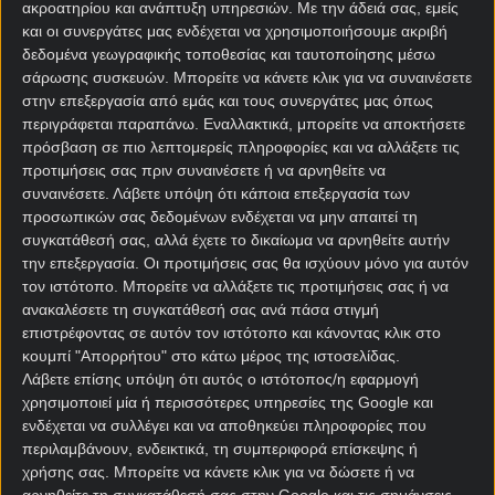
λεωφορείο, οπότε είναι πιθανό να κάνει αλλαγές
ακροατηρίου και ανάπτυξη υπηρεσιών.
Με την άδειά σας, εμείς
στην ενδεκάδα ενόψει του (αδιάφορου
και οι συνεργάτες μας ενδέχεται να χρησιμοποιήσουμε ακριβή
βαθμολογικά) αγώνα με τη Βιγιαρεάλ, μετά το τέλος
δεδομένα γεωγραφικής τοποθεσίας και ταυτοποίησης μέσω
σάρωσης συσκευών. Μπορείτε να κάνετε κλικ για να συναινέσετε
του οποίου θα γίνει και η απονομή του τροπαίου
στην επεξεργασία από εμάς και τους συνεργάτες μας όπως
των πρωταθλητών.
περιγράφεται παραπάνω. Εναλλακτικά, μπορείτε να αποκτήσετε
πρόσβαση σε πιο λεπτομερείς πληροφορίες και να αλλάξετε τις
Το Κίτρινο Υποβρύχιο έχει αγκαλιάσει τη θέση
προτιμήσεις σας πριν συναινέσετε ή να αρνηθείτε να
στην πρώτη πεντάδα και την έξοδο στο Champions
συναινέσετε.
Λάβετε υπόψη ότι κάποια επεξεργασία των
League της επόμενης περιόδου, αφού απέχει πέντε
προσωπικών σας δεδομένων ενδέχεται να μην απαιτεί τη
βαθμούς από την έκτη Μπέτις, όπερ σημαίνει ότι
συγκατάθεσή σας, αλλά έχετε το δικαίωμα να αρνηθείτε αυτήν
της αρκεί ένας βαθμός στις εναπομείνασες δύο
την επεξεργασία. Οι προτιμήσεις σας θα ισχύουν μόνο για αυτόν
αγωνιστικές ή να «γκελάρουν» σε ένα παιχνίδι οι
τον ιστότοπο. Μπορείτε να αλλάξετε τις προτιμήσεις σας ή να
ανακαλέσετε τη συγκατάθεσή σας ανά πάσα στιγμή
Σεβιγιάνοι, οι οποίοι έχουν το μυαλό τους στον
επιστρέφοντας σε αυτόν τον ιστότοπο και κάνοντας κλικ στο
επερχόμενο τελικό του Conference League κόντρα
κουμπί "Απορρήτου" στο κάτω μέρος της ιστοσελίδας.
στην Τσέλσι.
Λάβετε επίσης υπόψη ότι αυτός ο ιστότοπος/η εφαρμογή
χρησιμοποιεί μία ή περισσότερες υπηρεσίες της Google και
Κοντράρονται η πρώτη και η τρίτη καλύτερη
ενδέχεται να συλλέγει και να αποθηκεύει πληροφορίες που
επίθεση του πρωταθλήματος, τα παιχνίδια τους
περιλαμβάνουν, ενδεικτικά, τη συμπεριφορά επίσκεψης ή
είναι πάντα ανοιχτά όπως επιβεβαιώνεται στο
χρήσης σας. Μπορείτε να κάνετε κλικ για να δώσετε ή να
κουπόνι στοιχήματος
, βαθμολογικό άγχος δεν