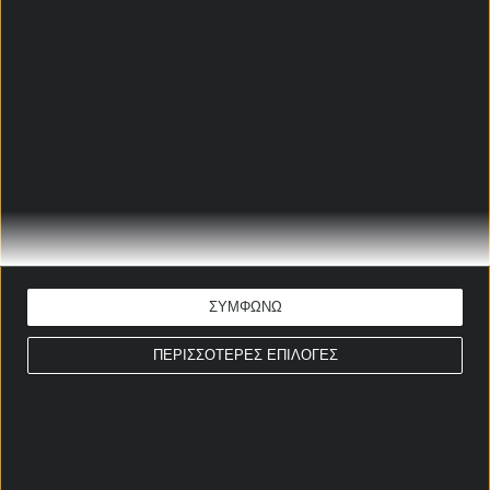
Αλέξανδρος Λοθάνο
Ώρα έναρξης: 22:00
Μουντιάλ 2026
ΕΚΤΙΜΗΣΗ: Ραούλ Χιμένες να σκοράρει
Απόδοση: 2.35
Παίξε νόμιμα
ΝΟΤΙΑ ΚΟΡΕΑ - ΤΣΕΧΙΑ
ΠΡΟΓΝΩΣΤΙΚΑ
ΣΥΜΦΩΝΩ
Αλέξανδρος Λοθάνο
ΠΕΡΙΣΣΟΤΕΡΕΣ ΕΠΙΛΟΓΕΣ
Ώρα έναρξης: 05:00
Μουντιάλ 2026
ΕΚΤΙΜΗΣΗ: Over 2,5
Απόδοση: 2.27
Παίξε νόμιμα