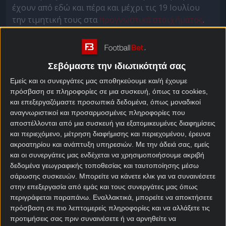
έχουν από εδώ και πέρα και μέχρι τις 19 Ιουλίου
την τιμητική τους στα
προγνωστικά στοιχήματος
.
Από τους
αγώνες σήμερα
θα επιλέξουμε να
σκοράρει ο Ραούλ Χιμένες στο Μεξικό – Νότια
Αφρική και να σημειωθούν πάνω από 2,5 γκολ στο
Σεβόμαστε την ιδιωτικότητά σας
Νότια Κορέα – Τσεχία.
Εμείς και οι συνεργάτες μας αποθηκεύουμε και/ή έχουμε
πρόσβαση σε πληροφορίες σε μια συσκευή, όπως τα cookies,
Μεξικό – Νότια Αφρική
και επεξεργαζόμαστε προσωπικά δεδομένα, όπως μοναδικοί
αναγνωριστικοί και προσαρμοσμένες πληροφορίες που
Προγνωστικά
αποστέλλονται από μια συσκευή για εξατομικευμένες διαφημίσεις
και περιεχόμενο, μέτρηση διαφήμισης και περιεχομένου, έρευνα
«Ριπίτ» της πρεμιέρας του Παγκοσμίου Κυπέλλου
ακροατηρίου και ανάπτυξη υπηρεσιών.
Με την άδειά σας, εμείς
του 2010, όταν η τότε οικοδέσποινα Νότια Αφρική
και οι συνεργάτες μας ενδέχεται να χρησιμοποιήσουμε ακριβή
δεδομένα γεωγραφικής τοποθεσίας και ταυτοποίησης μέσω
είχε μείνει στο 1-1 με το Μεξικό, το οποίο έχει
σάρωσης συσκευών. Μπορείτε να κάνετε κλικ για να συναινέσετε
τώρα τον ρόλο του οικοδεσπότη και φτάνει στο
στην επεξεργασία από εμάς και τους συνεργάτες μας όπως
ματς μετά από μια σειρά πειστικών εμφανίσεων και
περιγράφεται παραπάνω. Εναλλακτικά, μπορείτε να αποκτήσετε
θετικών αποτελεσμάτων στην προετοιμασία.
πρόσβαση σε πιο λεπτομερείς πληροφορίες και να αλλάξετε τις
προτιμήσεις σας πριν συναινέσετε ή να αρνηθείτε να
Η Νότια Αφρική, αντίθετα, προβλημάτισε με τις