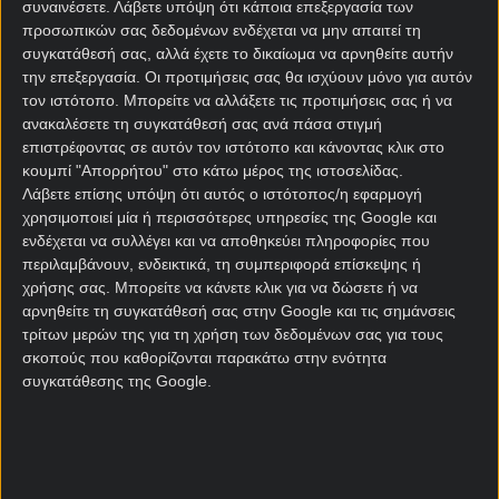
συναινέσετε.
Λάβετε υπόψη ότι κάποια επεξεργασία των
τελευταίες της εμφανίσεις και αντιμετωπίζει μια
προσωπικών σας δεδομένων ενδέχεται να μην απαιτεί τη
ομάδα που είναι αήττητη μέσα στο 2026 (έξι νίκες –
συγκατάθεσή σας, αλλά έχετε το δικαίωμα να αρνηθείτε αυτήν
δύο ισοπαλίες), αλλά και αήττητη σε πρεμιέρα
την επεξεργασία. Οι προτιμήσεις σας θα ισχύουν μόνο για αυτόν
τον ιστότοπο. Μπορείτε να αλλάξετε τις προτιμήσεις σας ή να
Μουντιάλ από το 1994 (πέντε νίκες – δύο
ανακαλέσετε τη συγκατάθεσή σας ανά πάσα στιγμή
ισοπαλίες).
επιστρέφοντας σε αυτόν τον ιστότοπο και κάνοντας κλικ στο
κουμπί "Απορρήτου" στο κάτω μέρος της ιστοσελίδας.
Ξεκάθαρο φαβορί η Τρικολόρ στις
στοιχηματικές
Λάβετε επίσης υπόψη ότι αυτός ο ιστότοπος/η εφαρμογή
εταιρίες
, πάμε με τον Ραούλ Χιμένες ως anytime
χρησιμοποιεί μία ή περισσότερες υπηρεσίες της Google και
σκόρερ για να γιορτάσει και την πρόσφατη
ενδέχεται να συλλέγει και να αποθηκεύει πληροφορίες που
επιστροφή του στην Γουλβς, στο Μεξικό – Νότια
περιλαμβάνουν, ενδεικτικά, τη συμπεριφορά επίσκεψης ή
Αφρική.
χρήσης σας. Μπορείτε να κάνετε κλικ για να δώσετε ή να
αρνηθείτε τη συγκατάθεσή σας στην Google και τις σημάνσεις
τρίτων μερών της για τη χρήση των δεδομένων σας για τους
Νότια Κορέα – Τσεχία
σκοπούς που καθορίζονται παρακάτω στην ενότητα
Προγνωστικά
συγκατάθεσης της Google.
Ενδέκατη διαδοχική παρουσία της Νότιας Κορέας
στο Παγκόσμιο Κύπελλο, όπου η παρέα του Σον
Χέουνγκ Μιν θέλει να μπει με το δεξί,