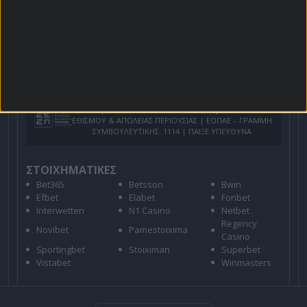
Για όλες τις
Προσφορές
: *Ισχύουν όροι και
προϋποθέσεις
21+ | ΑΡΜΟΔΙΟΣ ΡΥΘΜΙΣΤΗΣ ΕΕΕΠ | ΚΙΝΔΥΝΟΣ
ΕΘΙΣΜΟΥ & ΑΠΩΛΕΙΑΣ ΠΕΡΙΟΥΣΙΑΣ | ΕΟΠΑΕ – ΓΡΑΜΜΗ
ΣΥΜΒΟΥΛΕΥΤΙΚΗΣ: 1114 | ΠΑΙΞΕ ΥΠΕΥΘΥΝΑ
ΣΤΟΙΧΗΜΑΤΙΚΕΣ
Bet365
Betsson
Bwin
Efbet
Elabet
Fonbet
Interwetten
N1 Casino
Netbet
Regency
Novibet
Pamestoixima
Casino
Sportingbet
Stoiximan
Superbet
Vistabet
Winmasters