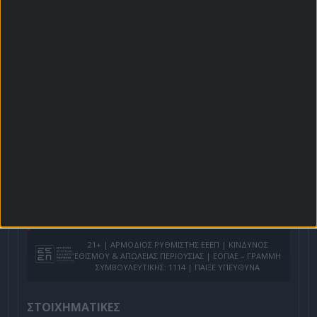
Χρήστος Σωτηρακόπουλος
Προγνωστικά
Βαθμολογίες - Στατιστικά
Κουπόνι
Πρόγραμμα TV
Προσφορές*
Για όλες τις
Προσφορές
: *Ισχύουν όροι και
προϋποθέσεις
21+ | ΑΡΜΟΔΙΟΣ ΡΥΘΜΙΣΤΗΣ ΕΕΕΠ | ΚΙΝΔΥΝΟΣ
ΕΘΙΣΜΟΥ & ΑΠΩΛΕΙΑΣ ΠΕΡΙΟΥΣΙΑΣ | ΕΟΠΑΕ – ΓΡΑΜΜΗ
ΣΥΜΒΟΥΛΕΥΤΙΚΗΣ: 1114 | ΠΑΙΞΕ ΥΠΕΥΘΥΝΑ
ΣΤΟΙΧΗΜΑΤΙΚΕΣ