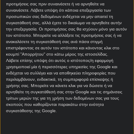
ένα τόσο μεγάλο και σπουδαίο γεγονός.
προτιμήσεις σας πριν συναινέσετε ή να αρνηθείτε να
συναινέσετε.
Λάβετε υπόψη ότι κάποια επεξεργασία των
Πρώτος ευρωπαϊκός τελικός μετά από 44 ολόκληρα
προσωπικών σας δεδομένων ενδέχεται να μην απαιτεί τη
χρόνια ιστορίας για την Άστον Βίλα, η οποία το
συγκατάθεσή σας, αλλά έχετε το δικαίωμα να αρνηθείτε αυτήν
1982 νίκησε μια άλλη γερμανική ομάδα και
την επεξεργασία. Οι προτιμήσεις σας θα ισχύουν μόνο για αυτόν
συγκεκριμένα την κορυφαία ever (Μπάγερν
τον ιστότοπο. Μπορείτε να αλλάξετε τις προτιμήσεις σας ή να
Μονάχου) για να κατακτήσει το Κύπελλο
ανακαλέσετε τη συγκατάθεσή σας ανά πάσα στιγμή
επιστρέφοντας σε αυτόν τον ιστότοπο και κάνοντας κλικ στο
Πρωταθλητριών, μοναδικός ευρώ – τίτλος της
κουμπί "Απορρήτου" στο κάτω μέρος της ιστοσελίδας.
συλλογής της.
Λάβετε επίσης υπόψη ότι αυτός ο ιστότοπος/η εφαρμογή
χρησιμοποιεί μία ή περισσότερες υπηρεσίες της Google και
Η ομάδα του Τζούλιαν Σούστερ βρίσκεται σε πολύ
ενδέχεται να συλλέγει και να αποθηκεύει πληροφορίες που
καλή δυναμική, αφού προέρχεται από εντυπωσιακή
περιλαμβάνουν, ενδεικτικά, τη συμπεριφορά επίσκεψης ή
νίκη επί της Λειψίας (4-1), χάρη στην οποία
χρήσης σας. Μπορείτε να κάνετε κλικ για να δώσετε ή να
εξασφάλισε εισιτήριο στο Conference League, αν
αρνηθείτε τη συγκατάθεσή σας στην Google και τις σημάνσεις
και με νίκη απόψε θα πάει στο Champions League.
τρίτων μερών της για τη χρήση των δεδομένων σας για τους
σκοπούς που καθορίζονται παρακάτω στην ενότητα
Εκεί βρίσκεται ήδη (με το πρόσφατο 4-2 επί της
συγκατάθεσης της Google.
Λίβερπουλ) η Άστον Βίλα, η οποία όμως θέλει να
κλείσει μια ακόμα εξαιρετική σεζόν με τον πρώτο
της τίτλο μετά από τριάντα χρόνια και το Λιγκ Καπ