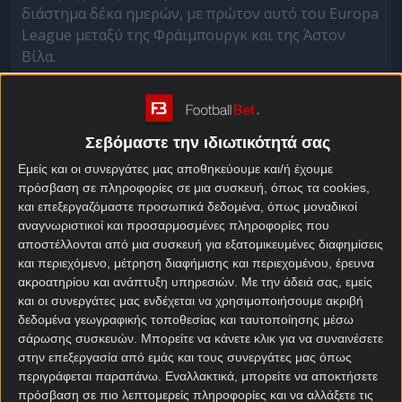
διάστημα δέκα ημερών, με πρώτον αυτό του Europa
League μεταξύ της Φράιμπουργκ και της Άστον
Βίλα.
Από τους
αγώνες σήμερα
, λοιπόν, θα επιλέξουμε το
συνδυαστικό 2 & Over 1,5 και να σκοράρει ο
Μόργκαν Ρότζερς στο Φράιμπουργκ – Άστον Βίλα
Σεβόμαστε την ιδιωτικότητά σας
που θα διεξαχθεί στην Κωνσταντινούπολη και στο
Εμείς και οι συνεργάτες μας αποθηκεύουμε και/ή έχουμε
κατάμεστο «Τούπρας Στέντιουμ».
πρόσβαση σε πληροφορίες σε μια συσκευή, όπως τα cookies,
και επεξεργαζόμαστε προσωπικά δεδομένα, όπως μοναδικοί
Φράιμπουργκ – Άστον
αναγνωριστικοί και προσαρμοσμένες πληροφορίες που
αποστέλλονται από μια συσκευή για εξατομικευμένες διαφημίσεις
Βίλα Προγνωστικά
και περιεχόμενο, μέτρηση διαφήμισης και περιεχομένου, έρευνα
ακροατηρίου και ανάπτυξη υπηρεσιών.
Με την άδειά σας, εμείς
Πρώτος ευρωπαϊκός τελικός (και δεύτερος
και οι συνεργάτες μας ενδέχεται να χρησιμοποιήσουμε ακριβή
συνολικά) σε 122 χρόνια ιστορίας για την
δεδομένα γεωγραφικής τοποθεσίας και ταυτοποίησης μέσω
σάρωσης συσκευών. Μπορείτε να κάνετε κλικ για να συναινέσετε
Φράιμπουργκ, η οποία παίζει με το άγχος της
στην επεξεργασία από εμάς και τους συνεργάτες μας όπως
πρωτάρας, αλλά ταυτόχρονα και με την άγνοια
περιγράφεται παραπάνω. Εναλλακτικά, μπορείτε να αποκτήσετε
κινδύνου που σημαίνει παρθενική συμμετοχή σε
πρόσβαση σε πιο λεπτομερείς πληροφορίες και να αλλάξετε τις