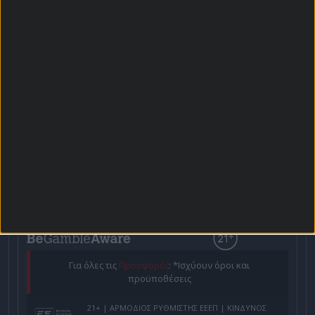
Αρχική Σελίδα
Χρήστος Σωτηρακόπουλος
Προγνωστικά
Βαθμολογίες - Στατιστικά
Κουπόνι
Πρόγραμμα TV
Προσφορές*
Για όλες τις
Προσφορές
: *Ισχύουν όροι και
προϋποθέσεις
21+ | ΑΡΜΟΔΙΟΣ ΡΥΘΜΙΣΤΗΣ ΕΕΕΠ | ΚΙΝΔΥΝΟΣ