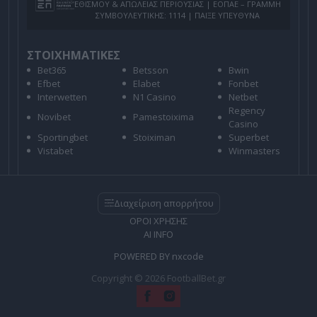
ΕΘΙΣΜΟΥ & ΑΠΩΛΕΙΑΣ ΠΕΡΙΟΥΣΙΑΣ | ΕΟΠΑΕ – ΓΡΑΜΜΗ
ΣΥΜΒΟΥΛΕΥΤΙΚΗΣ: 1114 | ΠΑΙΞΕ ΥΠΕΥΘΥΝΑ
ΣΤΟΙΧΗΜΑΤΙΚΕΣ
Bet365
Betsson
Bwin
Efbet
Elabet
Fonbet
Interwetten
N1 Casino
Netbet
Regency
Novibet
Pamestoixima
Casino
Sportingbet
Stoiximan
Superbet
Vistabet
Winmasters
Διαχείριση απορρήτου
ΟΡΟΙ ΧΡΗΣΗΣ
AI INFO
POWERED BY
nxcode
Copyright © 2026 FootballBet.gr