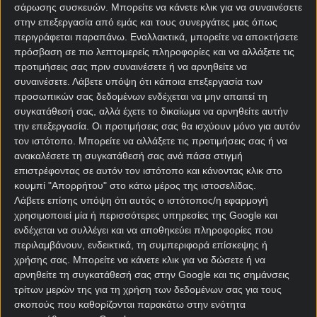
σάρωσης συσκευών. Μπορείτε να κάνετε κλικ για να συναινέσετε
την Ιταλία, η οποία αναζητά ακόμα προπονητή μετά
στην επεξεργασία από εμάς και τους συνεργάτες μας όπως
την παραίτηση του Τζενάρο Γκατούζο λόγω της
περιγράφεται παραπάνω. Εναλλακτικά, μπορείτε να αποκτήσετε
τρίτης διαδοχικής απουσίας από Παγκόσμιο
πρόσβαση σε πιο λεπτομερείς πληροφορίες και να αλλάξετε τις
Κύπελλο, με τον υπηρεσιακό Σίλβιο Μπαλντίνι να
προτιμήσεις σας πριν συναινέσετε ή να αρνηθείτε να
συντάσσει μια αποστολή γεμάτη με ποδοσφαιριστές
συναινέσετε.
Λάβετε υπόψη ότι κάποια επεξεργασία των
προσωπικών σας δεδομένων ενδέχεται να μην απαιτεί τη
της Κ21, με εξαίρεση τον Τζιανλουίτζι Ντοναρούμα.
συγκατάθεσή σας, αλλά έχετε το δικαίωμα να αρνηθείτε αυτήν
Παρά την σύνθεση της αποστολής, η Σκουάντρα
την επεξεργασία. Οι προτιμήσεις σας θα ισχύουν μόνο για αυτόν
τον ιστότοπο. Μπορείτε να αλλάξετε τις προτιμήσεις σας ή να
Ατζούρα είναι ξεκάθαρο φαβορί στις
στοιχηματικές
ανακαλέσετε τη συγκατάθεσή σας ανά πάσα στιγμή
εταιρίες
, αλλά αξίζει κυνήγι το ρίσκο του G/G στο
επιστρέφοντας σε αυτόν τον ιστότοπο και κάνοντας κλικ στο
Λουξεμβούργο – Ιταλία.
κουμπί "Απορρήτου" στο κάτω μέρος της ιστοσελίδας.
Λάβετε επίσης υπόψη ότι αυτός ο ιστότοπος/η εφαρμογή
Ολλανδία – Αλγερία
χρησιμοποιεί μία ή περισσότερες υπηρεσίες της Google και
ενδέχεται να συλλέγει και να αποθηκεύει πληροφορίες που
Προγνωστικά
περιλαμβάνουν, ενδεικτικά, τη συμπεριφορά επίσκεψης ή
χρήσης σας. Μπορείτε να κάνετε κλικ για να δώσετε ή να
Πρώτο και τελευταίο φιλικό επί ολλανδικού
αρνηθείτε τη συγκατάθεσή σας στην Google και τις σημάνσεις
εδάφους για την Ολλανδία, η οποία φιλοδοξεί στα
τρίτων μερών της για τη χρήση των δεδομένων σας για τους
σκοπούς που καθορίζονται παρακάτω στην ενότητα
αμερικανικά γήπεδα να επιβεβαιώσει την καλή,