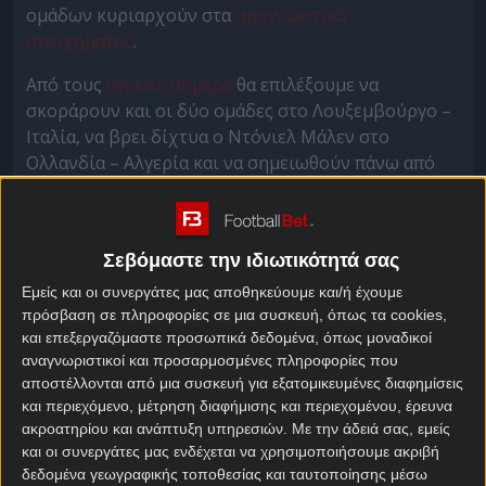
ομάδων κυριαρχούν στα
προγνωστικά
στοιχήματος
.
Από τους
αγώνες σήμερα
θα επιλέξουμε να
σκοράρουν και οι δύο ομάδες στο Λουξεμβούργο –
Ιταλία, να βρει δίχτυα ο Ντόνιελ Μάλεν στο
Ολλανδία – Αλγερία και να σημειωθούν πάνω από
3,5 γκολ στο Παναμάς – Δομινικανή Δημοκρατία.
Λουξεμβούργο – Ιταλία
Σεβόμαστε την ιδιωτικότητά σας
Προγνωστικά
Εμείς και οι συνεργάτες μας αποθηκεύουμε και/ή έχουμε
πρόσβαση σε πληροφορίες σε μια συσκευή, όπως τα cookies,
Έχει πάψει προ πολλού να θεωρείται του… κλότσου
και επεξεργαζόμαστε προσωπικά δεδομένα, όπως μοναδικοί
και του μπάτσου το Λουξεμβούργο, το οποίο τον
αναγνωριστικοί και προσαρμοσμένες πληροφορίες που
αποστέλλονται από μια συσκευή για εξατομικευμένες διαφημίσεις
Μάρτιο εξασφάλισε την παραμονή του στη League C
και περιεχόμενο, μέτρηση διαφήμισης και περιεχομένου, έρευνα
του Nations League με δύο νίκες επί της Μάλτας σε
ακροατηρίου και ανάπτυξη υπηρεσιών.
Με την άδειά σας, εμείς
ισάριθμα παιχνίδια (2-0 εκτός και 3-0 εντός).
και οι συνεργάτες μας ενδέχεται να χρησιμοποιήσουμε ακριβή
δεδομένα γεωγραφικής τοποθεσίας και ταυτοποίησης μέσω
Υποδέχεται στην πρωτεύουσα του Λουξεμβούργου