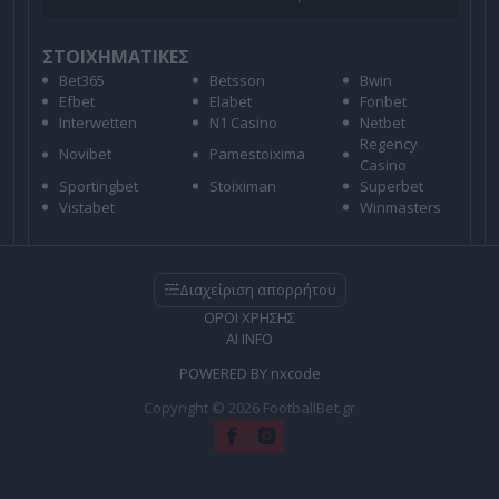
ΣΤΟΙΧΗΜΑΤΙΚΕΣ
Bet365
Betsson
Bwin
Efbet
Elabet
Fonbet
Interwetten
N1 Casino
Netbet
Regency
Novibet
Pamestoixima
Casino
Sportingbet
Stoiximan
Superbet
Vistabet
Winmasters
Διαχείριση απορρήτου
ΟΡΟΙ ΧΡΗΣΗΣ
AI INFO
POWERED BY
nxcode
Copyright © 2026 FootballBet.gr