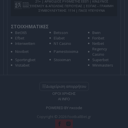
21+ | ΑΡΜΟΔΙΟΣ ΡΥΘΜΙΣΤΗΣ ΕΕΕΠ | ΚΙΝΔΥΝΟΣ
ΕΘΙΣΜΟΥ & ΑΠΩΛΕΙΑΣ ΠΕΡΙΟΥΣΙΑΣ | ΕΟΠΑΕ – ΓΡΑΜΜΗ
ΣΥΜΒΟΥΛΕΥΤΙΚΗΣ: 1114 | ΠΑΙΞΕ ΥΠΕΥΘΥΝΑ
ΣΤΟΙΧΗΜΑΤΙΚΕΣ
Bet365
Betsson
Bwin
Efbet
Elabet
Fonbet
Interwetten
N1 Casino
Netbet
Regency
Novibet
Pamestoixima
Casino
Sportingbet
Stoiximan
Superbet
Vistabet
Winmasters
Διαχείριση απορρήτου
ΟΡΟΙ ΧΡΗΣΗΣ
AI INFO
POWERED BY
nxcode
Copyright © 2026 FootballBet.gr