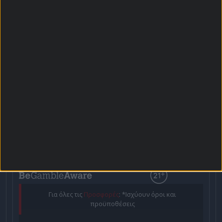
Αρχική Σελίδα
Χρήστος Σωτηρακόπουλος
Προγνωστικά
Βαθμολογίες - Στατιστικά
Κουπόνι
Πρόγραμμα TV
Προσφορές*
Για όλες τις
Προσφορές
: *Ισχύουν όροι και
προϋποθέσεις