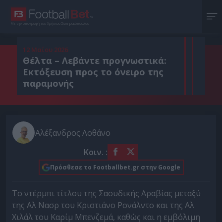
Με την υπογραφή του Χρήστου Σωτηρακόπουλου
12 Μαΐου 2026
Θέλτα – Λεβάντε προγνωστικά:
Εκτόξευση προς το όνειρο της
παραμονής
Αλέξανδρος Λοθάνο
Κοιν. :
Πρόσθεσε το Footballbet.gr στην Google
Το ντέρμπι τίτλου της Σαουδικής Αραβίας μεταξύ
της Αλ Νασρ του Κριστιάνο Ρονάλντο και της Αλ
Χιλάλ του Καρίμ Μπενζεμά, καθώς και η εμβόλιμη