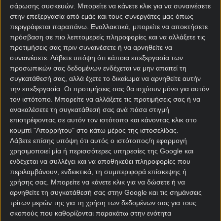
κατάφερε με τρεις (εντός έδρας) νίκες στα τελευταία
σάρωσης συσκευών. Μπορείτε να κάνετε κλικ για να συναινέσετε
στην επεξεργασία από εμάς και τους συνεργάτες μας όπως
πέντε παιχνίδια να μπει πολύ γερά στο «κόλπο» της
περιγράφεται παραπάνω. Εναλλακτικά, μπορείτε να αποκτήσετε
παραμονής και φιλοδοξεί να δώσει συνέχεια στη
πρόσβαση σε πιο λεπτομερείς πληροφορίες και να αλλάξετε τις
δυναμική της και μακριά από το «Θιουδάδ ντε
προτιμήσεις σας πριν συναινέσετε ή να αρνηθείτε να
Βαλένθια».
συναινέσετε.
Λάβετε υπόψη ότι κάποια επεξεργασία των
προσωπικών σας δεδομένων ενδέχεται να μην απαιτεί τη
Ξεκάθαρο φαβορί στις
στοιχηματικές εταιρίες
οι
συγκατάθεσή σας, αλλά έχετε το δικαίωμα να αρνηθείτε αυτήν
Γαλιθιάνοι, αξίζει όμως το κυνήγι της έκπληξης, εξ’
την επεξεργασία. Οι προτιμήσεις σας θα ισχύουν μόνο για αυτόν
ου και η επιλογή της διπλής ευκαιρίας (Χ2) στο
τον ιστότοπο. Μπορείτε να αλλάξετε τις προτιμήσεις σας ή να
Θέλτα – Λεβάντε.
ανακαλέσετε τη συγκατάθεσή σας ανά πάσα στιγμή
επιστρέφοντας σε αυτόν τον ιστότοπο και κάνοντας κλικ στο
κουμπί "Απορρήτου" στο κάτω μέρος της ιστοσελίδας.
Αλ Νασρ – Αλ Χιλάλ
Λάβετε επίσης υπόψη ότι αυτός ο ιστότοπος/η εφαρμογή
Προγνωστικά
χρησιμοποιεί μία ή περισσότερες υπηρεσίες της Google και
ενδέχεται να συλλέγει και να αποθηκεύει πληροφορίες που
περιλαμβάνουν, ενδεικτικά, τη συμπεριφορά επίσκεψης ή
Τη μαθηματική κατάκτηση του ενδέκατου
χρήσης σας. Μπορείτε να κάνετε κλικ για να δώσετε ή να
πρωταθλήματος της ιστορίας της και πρώτου από
αρνηθείτε τη συγκατάθεσή σας στην Google και τις σημάνσεις
το 2019 θα επιδιώξει με νίκη στο ντέρμπι του Ριάντ
τρίτων μερών της για τη χρήση των δεδομένων σας για τους
η Αλ Νασρ, η οποία προπορεύεται κατά πέντε
σκοπούς που καθορίζονται παρακάτω στην ενότητα