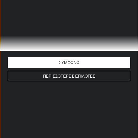
Αλέξανδρος Λοθάνο
Ώρα έναρξης: 20:00
Α Ισπανίας
ΕΚΤΙΜΗΣΗ: X2
Απόδοση: 2.05
Παίξε νόμιμα
ΣΥΜΦΩΝΩ
ΜΠΕΤΙΣ - ΕΛΤΣΕ
ΠΕΡΙΣΣΟΤΕΡΕΣ ΕΠΙΛΟΓΕΣ
ΠΡΟΓΝΩΣΤΙΚΑ
Αλέξανδρος Λοθάνο
Ώρα έναρξης: 21:00
Α Ισπανίας
ΕΚΤΙΜΗΣΗ: G/G & Over 2,5
Απόδοση: 2.10