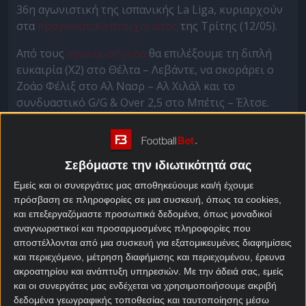
36η αγωνιστική της ισπανικής La Liga, κυριαρχούν
στα
προγνωστικά στοιχήματος
της Τρίτης (12/05).
Από τους
αγώνες σήμερα
θα επιλέξουμε τη διπλή
ευκαιρία (Χ2) στο Θέλτα – Λεβάντε, να σκοράρει ο
Ζοάο Φέλιξ στο Αλ Νασρ – Αλ Χιλάλ και το
συνδυαστικό G/G & Over 2,5 στο Μπέτις – Έλτσε.
Θέλτα – Λεβάντε Στοίχημα
Σεβόμαστε την ιδιωτικότητά σας
Να εξαντλήσει τις πιθανότητές της για να… αρπάξει
Εμείς και οι συνεργάτες μας αποθηκεύουμε και/ή έχουμε
από την Μπέτις την πέμπτη θέση της ισπανικής La
πρόσβαση σε πληροφορίες σε μια συσκευή, όπως τα cookies,
Liga που οδηγεί στο Champions League θέλει η
και επεξεργαζόμαστε προσωπικά δεδομένα, όπως μοναδικοί
Θέλτα, η οποία προέρχεται από δύο διαδοχικές
αναγνωριστικοί και προσαρμοσμένες πληροφορίες που
νίκες και απέχει τέσσερις βαθμούς από τους
αποστέλλονται από μια συσκευή για εξατομικευμένες διαφημίσεις
Σεβιλιάνους.
και περιεχόμενο, μέτρηση διαφήμισης και περιεχομένου, έρευνα
ακροατηρίου και ανάπτυξη υπηρεσιών.
Με την άδειά σας, εμείς
Καταδικασμένη σε υποβιβασμό από πολλούς μέχρι
και οι συνεργάτες μας ενδέχεται να χρησιμοποιήσουμε ακριβή
και πριν από λίγο καιρό, η προτελευταία Λεβάντε
δεδομένα γεωγραφικής τοποθεσίας και ταυτοποίησης μέσω