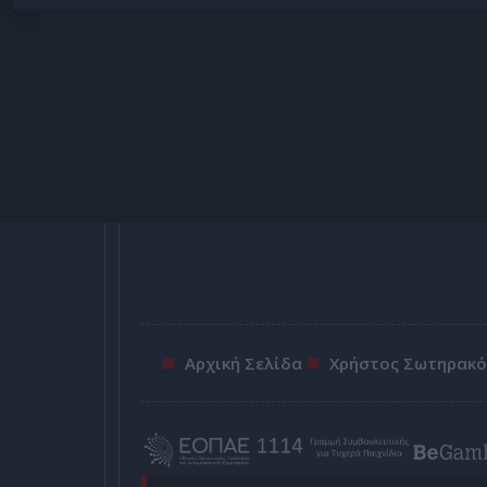
Αρχική Σελίδα
Χρήστος Σωτηρακ