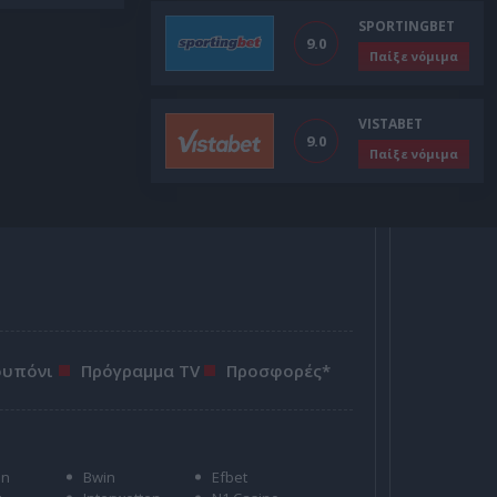
SPORTINGBET
9.0
Παίξε νόμιμα
VISTABET
9.0
Παίξε νόμιμα
ουπόνι
Πρόγραμμα TV
Προσφορές*
on
Bwin
Efbet