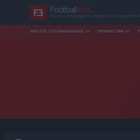
Με την υπογραφή του Χρήστου Σωτηρακόπου
ΧΡΗΣΤΟΣ ΣΩΤΗΡΑΚΟΠΟΥΛΟΣ
ΠΡΟΓΝΩΣΤΙΚΑ
Τ