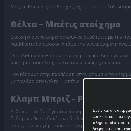
Μας πείθουν οι γηπεδούχοι, όχι τόσο οι φιλοξενούμεν
Θέλτα – Μπέτις στοίχημα
Επειδή ο συγκεκριμένος αγώνας συνέπιπτε με την πρ
και Μπέτις θα δώσουν απόψε την συγκεκριμένη αναμέτ
Οι Γαλιθιάνοι αγνοούν τη νίκη μετά από δύο αγωνιστικ
νίκη, μια ισοπαλία), των οποίων όμως έχουν πάρει το
Ποντάρουμε στην παράδοση, στην απουσία του τερμα
με τον άσο στο Θέλτα – Μπέτις.
Κλαμπ Μπριζ – Ρέιντζερς 
Εμείς και οι συνεργ
Ακλόνητο φαβορί για την πρόκριση η Κλαμπ Μπριζ σ
cookies, και επεξε
δεδομένα θα επιδιώξει να διπλασιάσει τις νίκες της 
πληροφορίες που απο
προηγούμενο γύρο των προκριματικών.
διαφήμισης και περι