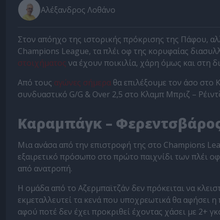
Αλέξανδρος Λοθάνο
Στον απόηχο της ιστορικής πρόκρισης της Πάφου, αλ
Champions League, τα πλέι οφ της κορυφαίας διασυ
στοιχήματος
να έχουν ποικιλία, χάρη όμως και στη 
Από τους
αγώνες σήμερα
θα επιλέξουμε τον άσο στο Κ
συνδυαστικό G/G & Over 2,5 στο Κλαμπ Μπριζ – Ρέιντ
Καραμπάγκ – Φερεντσβάρο
Μια ανάσα από την επιστροφή της στο Champions Leag
εξαιρετικό πρόσωπο στο πρώτο παιχνίδι των πλέι οφ
από ανατροπή.
Η ομάδα από το Αζερμπαϊτζάν δεν πρόκειται να κλειστε
εκμεταλλευτεί τα κενά που υποχρεωτικά θα αφήσει η 
αφού ποτέ δεν έχει προκριθεί έχοντας χάσει με 2+ γ