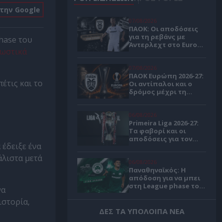
στην Google
07/08/2026
ΠΑΟΚ: Οι αποδόσεις
για τη ρεβάνς με
hase του
Άντερλεχτ στο Europa
ωστικά
League
07/08/2026
ΠΑΟΚ Ευρώπη 2026-27:
έτις και το
Οι αντίπαλοι και ο
δρόμος μέχρι τη
League Phase
06/08/2026
Primeira Liga 2026-27:
Τα φαβορί και οι
αποδόσεις για τον
 έδειξε ένα
πρωταθλητή
Πορτογαλίας 🏆
άλιστα μετά
06/08/2026
Παναθηναϊκός: Η
απόδοση για να μπει
στη League phase του
να
Κόνφερενς Λιγκ 🍀
ιστορία,
06/08/2026
ΔΕΣ ΤΑ ΥΠΟΛΟΙΠΑ ΝΕΑ
Παναθηναϊκός