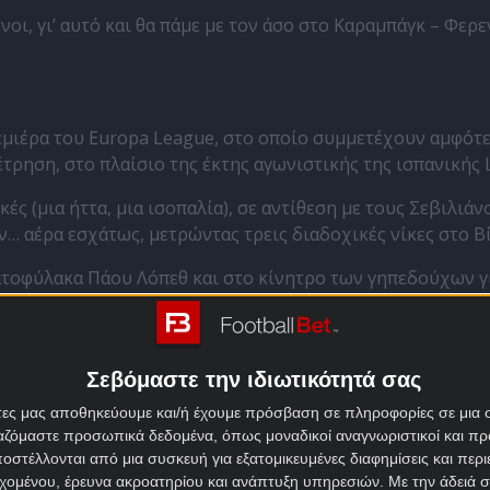
οι, γι’ αυτό και θα πάμε με τον άσο στο Καραμπάγκ – Φερ
εμιέρα του Europa League, στο οποίο συμμετέχουν αμφότε
ρηση, στο πλαίσιο της έκτης αγωνιστικής της ισπανικής L
ές (μια ήττα, μια ισοπαλία), σε αντίθεση με τους Σεβιλιάν
ν… αέρα εσχάτως, μετρώντας τρεις διαδοχικές νίκες στο Βί
τοφύλακα Πάου Λόπεθ και στο κίνητρο των γηπεδούχων γι
Προγνωστικά
Σεβόμαστε την ιδιωτικότητά σας
άτες μας αποθηκεύουμε και/ή έχουμε πρόσβαση σε πληροφορίες σε μια
το
κουπόνι στοιχήματος
μετά τη νίκη της με 3-1 στη Γλασκ
ργαζόμαστε προσωπικά δεδομένα, όπως μοναδικοί αναγνωριστικοί και 
και να μην έχει… περιπέτειες όπως με τη Ζάλτσμπουργκ στο
στέλλονται από μια συσκευή για εξατομικευμένες διαφημίσεις και περ
εχομένου, έρευνα ακροατηρίου και ανάπτυξη υπηρεσιών.
Με την άδειά σα