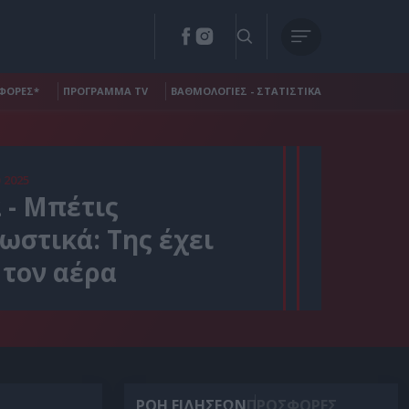
ΦΟΡΕΣ*
ΠΡΟΓΡΑΜΜΑ TV
ΒΑΘΜΟΛΟΓΙΕΣ - ΣΤΑΤΙΣΤΙΚΑ
 2025
 - Μπέτις
ωστικά: Της έχει
 τον αέρα
ΡΟΗ ΕΙΔΗΣΕΩΝ
ΠΡΟΣΦΟΡΕΣ