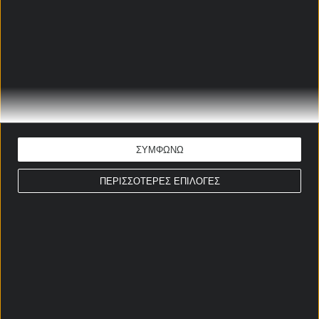
ΠΡΟΓΝΩΣΤΙΚΑ
Αλέξανδρος Λοθάνο
Ώρα έναρξης: 19:00
Προκριματικά Mundial Ευρώπης
ΕΚΤΙΜΗΣΗ: Να σκοράρει ο Γκιουλέρ
Απόδοση: 2.40
Παίξε νόμιμα
ΣΥΜΦΩΝΩ
ΣΛΟΒΑΚΙΑ - ΚΟΣΟΒΟ
ΠΕΡΙΣΣΟΤΕΡΕΣ ΕΠΙΛΟΓΕΣ
ΠΡΟΓΝΩΣΤΙΚΑ
Αλέξανδρος Λοθάνο
Ώρα έναρξης: 21:45
Προκριματικά Mundial Ευρώπης
ΕΚΤΙΜΗΣΗ: 1