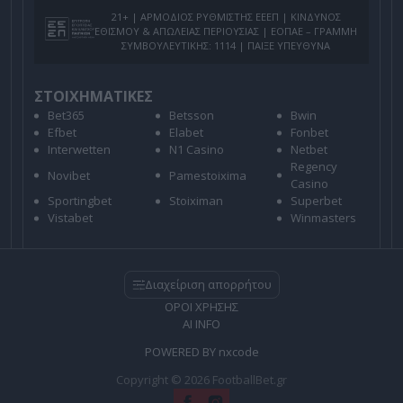
21+ | ΑΡΜΟΔΙΟΣ ΡΥΘΜΙΣΤΗΣ ΕΕΕΠ | ΚΙΝΔΥΝΟΣ
ΕΘΙΣΜΟΥ & ΑΠΩΛΕΙΑΣ ΠΕΡΙΟΥΣΙΑΣ | ΕΟΠΑΕ – ΓΡΑΜΜΗ
ΣΥΜΒΟΥΛΕΥΤΙΚΗΣ: 1114 | ΠΑΙΞΕ ΥΠΕΥΘΥΝΑ
ΣΤΟΙΧΗΜΑΤΙΚΕΣ
Bet365
Betsson
Bwin
Efbet
Elabet
Fonbet
Interwetten
N1 Casino
Netbet
Regency
Novibet
Pamestoixima
Casino
Sportingbet
Stoiximan
Superbet
Vistabet
Winmasters
Διαχείριση απορρήτου
ΟΡΟΙ ΧΡΗΣΗΣ
AI INFO
POWERED BY
nxcode
Copyright © 2026 FootballBet.gr