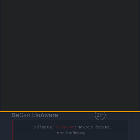
Αρχική Σελίδα
Χρήστος Σωτηρακόπουλος
Προγνωστικά
Βαθμολογίες - Στατιστικά
Κουπόνι
Πρόγραμμα TV
Προσφορές*
Για όλες τις
Προσφορές
: *Ισχύουν όροι και
προϋποθέσεις