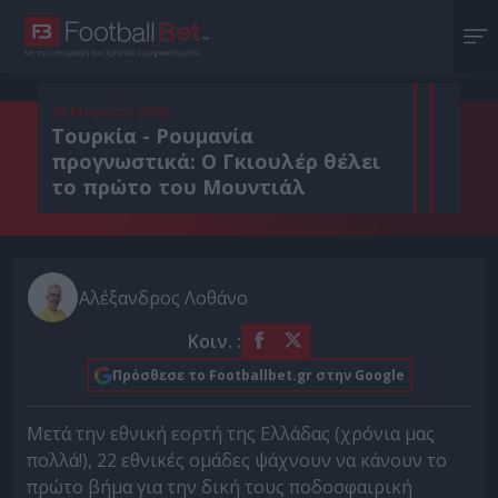
Με την υπογραφή του Χρήστου Σωτηρακόπουλου
26 Μαρτίου 2026
Τουρκία - Ρουμανία
προγνωστικά: Ο Γκιουλέρ θέλει
το πρώτο του Μουντιάλ
Αλέξανδρος Λοθάνο
Κοιν. :
Πρόσθεσε το Footballbet.gr στην Google
Μετά την εθνική εορτή της Ελλάδας (χρόνια μας
πολλά!), 22 εθνικές ομάδες ψάχνουν να κάνουν το
πρώτο βήμα για την δική τους ποδοσφαιρική