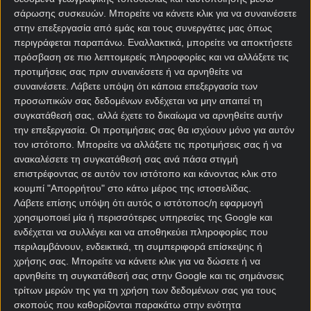
σάρωσης συσκευών. Μπορείτε να κάνετε κλικ για να συναινέσετε
Οι Άραβες θεωρούν ότι φταίει και ο ίδιος, στην
στην επεξεργασία από εμάς και τους συνεργάτες μας όπως
πραγματικότητα ο CR7 παίζει για την πάρτη του, για
περιγράφεται παραπάνω. Εναλλακτικά, μπορείτε να αποκτήσετε
τον προσωπικό του εγωισμό, μοιάζει ώρες – ώρες
πρόσβαση σε πιο λεπτομερείς πληροφορίες και να αλλάξετε τις
με βαρίδι σε ότι αφορά την ομαδική λειτουργία.
προτιμήσεις σας πριν συναινέσετε ή να αρνηθείτε να
συναινέσετε.
Λάβετε υπόψη ότι κάποια επεξεργασία των
Ο Κριστιάνο σιγά μην κατηγορούσε ποτέ τον εαυτό
προσωπικών σας δεδομένων ενδέχεται να μην απαιτεί τη
του. Κατηγορεί την PIF, στην ουσία ολόκληρο το
συγκατάθεσή σας, αλλά έχετε το δικαίωμα να αρνηθείτε αυτήν
την επεξεργασία. Οι προτιμήσεις σας θα ισχύουν μόνο για αυτόν
αραβικό κράτος, πως άφησε την Αλ-Νασρ στην τύχη
τον ιστότοπο. Μπορείτε να αλλάξετε τις προτιμήσεις σας ή να
της, χωρίς επενδύσεις, χωρίς μεταγραφές, χωρίς
ανακαλέσετε τη συγκατάθεσή σας ανά πάσα στιγμή
άλλα λαμπερά αποκτήματα.
επιστρέφοντας σε αυτόν τον ιστότοπο και κάνοντας κλικ στο
κουμπί "Απορρήτου" στο κάτω μέρος της ιστοσελίδας.
Κι εδώ, η αλήθεια είναι κάπου στην μέση.
Λάβετε επίσης υπόψη ότι αυτός ο ιστότοπος/η εφαρμογή
χρησιμοποιεί μία ή περισσότερες υπηρεσίες της Google και
Το επενδυτικό fund της PIF (Public Investment Fund)
ενδέχεται να συλλέγει και να αποθηκεύει πληροφορίες που
είναι ουσιαστικά το πορτοφόλι του Σαουδαραβικού
περιλαμβάνουν, ενδεικτικά, τη συμπεριφορά επίσκεψης ή
κράτους. Έχει στην κατοχή του, το πλειοψηφικό
χρήσης σας. Μπορείτε να κάνετε κλικ για να δώσετε ή να
πακέτο μετοχών από τις 4 κορυφαίες ομάδες της
αρνηθείτε τη συγκατάθεσή σας στην Google και τις σημάνσεις
χώρας (Αλ-Νασρ, Αλ-Ιτιχάντ, Αλ-Χιλάλ, Αλ-Άχλι) και
τρίτων μερών της για τη χρήση των δεδομένων σας για τους
φροντίζει να μοιράζει σχεδόν ισομερώς τα κουκιά.
σκοπούς που καθορίζονται παρακάτω στην ενότητα