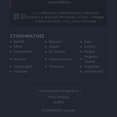
προϋποθέσεις
21+ | ΑΡΜΟΔΙΟΣ ΡΥΘΜΙΣΤΗΣ ΕΕΕΠ | ΚΙΝΔΥΝΟΣ
ΕΘΙΣΜΟΥ & ΑΠΩΛΕΙΑΣ ΠΕΡΙΟΥΣΙΑΣ | ΕΟΠΑΕ – ΓΡΑΜΜΗ
ΣΥΜΒΟΥΛΕΥΤΙΚΗΣ: 1114 | ΠΑΙΞΕ ΥΠΕΥΘΥΝΑ
ΣΤΟΙΧΗΜΑΤΙΚΕΣ
Bet365
Betsson
Bwin
Efbet
Elabet
Fonbet
Interwetten
N1 Casino
Netbet
Regency
Novibet
Pamestoixima
Casino
Sportingbet
Stoiximan
Superbet
Vistabet
Winmasters
Διαχείριση απορρήτου
ΟΡΟΙ ΧΡΗΣΗΣ
AI INFO
POWERED BY
nxcode