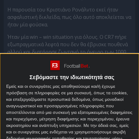
Η παρουσία του Κριστιάνο Ρονάλντο εκεί ήταν
ασφαλιστική δικλείδα, πως όλο αυτό αποκλείεται να
ήταν μία φούσκα.
Ήταν μία win – win situation για όλους. Ο CR7 πήρε
εξωπραγματικά λεφτά που δεν θα έβρισκε πουθενά
αλλού και διατήρησε ζωντανό το όνειρο των 1000
προσωπικών γκολ.
Από την άλλη, η Σαουδική Αραβία που χρησιμοποεί
Σεβόμαστε την ιδιωτικότητά σας
τον αθλητισμό ως φορέα εξωτερικής πολιτικής
κατάφερε να θέσει σε εφαρμογή το μεγαλεπήβολο
Εμείς και οι συνεργάτες μας αποθηκεύουμε και/ή έχουμε
πρόσβαση σε πληροφορίες σε μια συσκευή, όπως τα cookies,
αθλητικό της πρότζεκτ, που έχει επικεντρωθεί στην
και επεξεργαζόμαστε προσωπικά δεδομένα, όπως μοναδικοί
διοργάνωση του Παγκοσμίου Κυπέλλου το 2034.
αναγνωριστικοί και προσαρμοσμένες πληροφορίες που
αποστέλλονται από μια συσκευή για εξατομικευμένες διαφημίσεις
Ωστόσο, σε αθλητικό επίπεδο δεν πήγε και τόσο
και περιεχόμενο, μέτρηση διαφήμισης και περιεχομένου, έρευνα
καλά. Σε αυτή την τριετία που φοράει τη φανέλα της
ακροατηρίου και ανάπτυξη υπηρεσιών.
Με την άδειά σας, εμείς
Αλ-Νασρ, ο Κριστιάνο Ρονάλντο δεν κατάφερε να
και οι συνεργάτες μας ενδέχεται να χρησιμοποιήσουμε ακριβή
κερδίσει ούτε μισό τίτλο.
δεδομένα γεωγραφικής τοποθεσίας και ταυτοποίησης μέσω