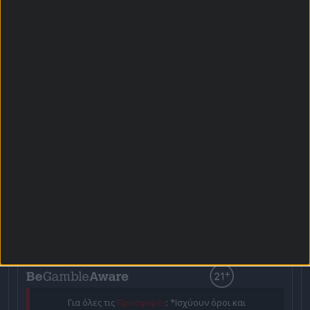
Αρχική Σελίδα
Χρήστος Σωτηρακόπουλος
Προγνωστικά
Βαθμολογίες - Στατιστικά
Κουπόνι
Πρόγραμμα TV
Προσφορές*
Για όλες τις
Προσφορές
: *Ισχύουν όροι και