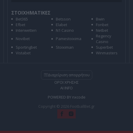
ΣΤΟΙΧΗΜΑΤΙΚΕΣ
Bet365
Betsson
Bwin
Efbet
Elabet
Fonbet
Interwetten
N1 Casino
Netbet
Regency
Novibet
Pamestoixima
Casino
Sportingbet
Stoiximan
Superbet
Vistabet
Winmasters
Διαχείριση απορρήτου
ΟΡΟΙ ΧΡΗΣΗΣ
AI INFO
POWERED BY
nxcode
Copyright © 2026 FootballBet.gr