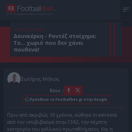
Με την υπογραφή του Χρήστου Σωτηρακόπουλου
3 Απριλίου 2026
Δουνκέρκη - Ροντέζ στοίχημα:
Το... χωριό που δεν χάνει
πουθενά!
Σωτήρης Μήλιος
Κοιν. :
Πρόσθεσε το Footballbet.gr στην Google
Πριν από ακριβώς 10 χρόνια, σώθηκε in extremis
από τον υποβιβασμό στην CFA2, την πέμπτη
κατηγορία του γαλλικού πρωταθλήματος. Και η