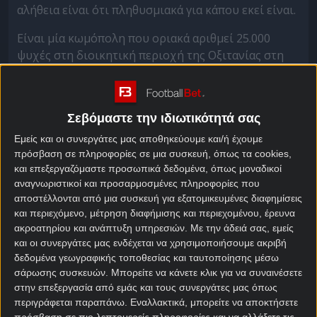
αλήθεια είναι ότι πληθυσμιακά για κάπου εκεί είναι.
Είναι μία κωμόπολη που οριακά αριθμεί 25.000
ψυχές στη διοικητική περιοχή της Οξιτανίας στη
Νότια Γαλλία σε πολύ κοντινή απόσταση από την
Τουλούζ.
Ιδρύθηκε από Κέλτες, αλλά οι κάτοικοι της λέγονται
Σεβόμαστε την ιδιωτικότητά σας
Ρυτενουά από τους Ρουτένους, μία γαλατική φυλή
Εμείς και οι συνεργάτες μας αποθηκεύουμε και/ή έχουμε
που κατοικούσε στην αρχαιότητα στην περιοχή.
πρόσβαση σε πληροφορίες σε μια συσκευή, όπως τα cookies,
και επεξεργαζόμαστε προσωπικά δεδομένα, όπως μοναδικοί
Εκείνη η εμπειρία πριν από 10 χρόνια αναμόρφωσε
αναγνωριστικοί και προσαρμοσμένες πληροφορίες που
τελείως την ποδοσφαιρική λογική. Ο Λοράν
αποστέλλονται από μια συσκευή για εξατομικευμένες διαφημίσεις
Πεϊρελάντ έμεινε στον πάγκο της από το 2015 ως το
και περιεχόμενο, μέτρηση διαφήμισης και περιεχομένου, έρευνα
ακροατηρίου και ανάπτυξη υπηρεσιών.
Με την άδειά σας, εμείς
2022, χτίζοντας ένα πολύ στέρεο οικοδόμημα.
και οι συνεργάτες μας ενδέχεται να χρησιμοποιήσουμε ακριβή
Το 2019 ανέβηκε στη Ligue 2 και έκτοτε παραμένει
δεδομένα γεωγραφικής τοποθεσίας και ταυτοποίησης μέσω
σάρωσης συσκευών. Μπορείτε να κάνετε κλικ για να συναινέσετε
στη δεύτερη κατηγορία με θαυμαστή συνέπεια.
στην επεξεργασία από εμάς και τους συνεργάτες μας όπως
Όπως λέει ο Ντιντιέ Σαντινί που κάθεται στον
περιγράφεται παραπάνω. Εναλλακτικά, μπορείτε να αποκτήσετε
πάγκο της από το 2019: «για να διατηρηθείς στην