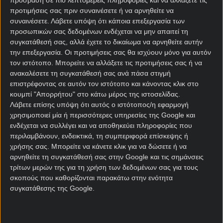
πρόσβαση σε πιο λεπτομερείς πληροφορίες και να αλλάξετε τις
κατηγορία δεν χρειάζονται πολλά λεφτά, αλλά καλές
προτιμήσεις σας πριν συναινέσετε ή να αρνηθείτε να
ποδοσφαιρικές ιδέες και πίστη σε μία
συναινέσετε.
Λάβετε υπόψη ότι κάποια επεξεργασία των
μεθοδολογία».
προσωπικών σας δεδομένων ενδέχεται να μην απαιτεί τη
συγκατάθεσή σας, αλλά έχετε το δικαίωμα να αρνηθείτε αυτήν
Η Ροντέζ βρέθηκε πρόπερσι στα πλέι-οφ ανόδου,
την επεξεργασία. Οι προτιμήσεις σας θα ισχύουν μόνο για αυτόν
όμως έπεσε πάνω στη Σεντ Ετιέν που ήταν ανίκητος
τον ιστότοπο. Μπορείτε να αλλάξετε τις προτιμήσεις σας ή να
αντίπαλος. Πέρσι, ο πήχης χαμήλωσε κάπως, αλλά
ανακαλέσετε τη συγκατάθεσή σας ανά πάσα στιγμή
επιστρέφοντας σε αυτόν τον ιστότοπο και κάνοντας κλικ στο
και πάλι σώθηκε πέντε αγωνιστικές πριν από το
κουμπί "Απορρήτου" στο κάτω μέρος της ιστοσελίδας.
τέλος.
Λάβετε επίσης υπόψη ότι αυτός ο ιστότοπος/η εφαρμογή
χρησιμοποιεί μία ή περισσότερες υπηρεσίες της Google και
Φέτος, η διοίκηση αποφάσισε να ανανεώσει το
ενδέχεται να συλλέγει και να αποθηκεύει πληροφορίες που
ρόστερ και να ανοίξει έναν νέο κύκλο. Από την
περιλαμβάνουν, ενδεικτικά, τη συμπεριφορά επίσκεψης ή
ενδεκάδα της πρεμιέρας μόνο ένας είχε πάνω από
χρήσης σας. Μπορείτε να κάνετε κλικ για να δώσετε ή να
30 παιχνίδια στα πόδια του σε επίπεδο Ligue 2 και
αρνηθείτε τη συγκατάθεσή σας στην Google και τις σημάνσεις
πάνω.
τρίτων μερών της για τη χρήση των δεδομένων σας για τους
σκοπούς που καθορίζονται παρακάτω στην ενότητα
συγκατάθεσης της Google.
Δουνκέρκη – Ροντέζ
προγνωστικά