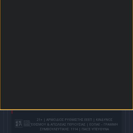
Αρχική Σελίδα
Χρήστος Σωτηρακόπουλος
Προγνωστικά
Βαθμολογίες - Στατιστικά
Κουπόνι
Πρόγραμμα TV
Προσφορές*
Για όλες τις
Προσφορές
: *Ισχύουν όροι και
προϋποθέσεις
21+ | ΑΡΜΟΔΙΟΣ ΡΥΘΜΙΣΤΗΣ ΕΕΕΠ | ΚΙΝΔΥΝΟΣ
ΕΘΙΣΜΟΥ & ΑΠΩΛΕΙΑΣ ΠΕΡΙΟΥΣΙΑΣ | ΕΟΠΑΕ – ΓΡΑΜΜΗ
ΣΥΜΒΟΥΛΕΥΤΙΚΗΣ: 1114 | ΠΑΙΞΕ ΥΠΕΥΘΥΝΑ