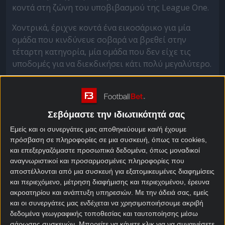
κοντά στη ζώνη του υποβιβασμού της League One.
Χοντρικά, έριχνε κοντά ένα εικοσάρικο για μία
ομάδα που κινδύνευε σοβαρά να βρεθεί στην
τέταρτη κατηγορία, μία ομάδα που δεν είχε τις
υποδομές για να διεκδικήσει κάτι πολύ μεγαλύτερο.
Η Λέιτον Όριεντ είναι η δεύτερη παλαιότερη ομάδα
του Λονδίνου μετά τη Φούλαμ, αλλά δεν έφτασε
ποτέ στο επίπεδο της Premier League.
Σεβόμαστε την ιδιωτικότητά σας
Ένα σεβαστό ποδοσφαιρικό μέγεθος με ιστορία 145
Εμείς και οι συνεργάτες μας αποθηκεύουμε και/ή έχουμε
ετών, μα μία ομάδα που παίζει από το 1937 στο
πρόσβαση σε πληροφορίες σε μια συσκευή, όπως τα cookies,
και επεξεργαζόμαστε προσωπικά δεδομένα, όπως μοναδικοί
παμπάλαιο Μπρίσμπεϊν Ρόουντ, χωρητικότητας
αναγνωριστικοί και προσαρμοσμένες πληροφορίες που
9.271 θέσεων.
αποστέλλονται από μια συσκευή για εξατομικευμένες διαφημίσεις
και περιεχόμενο, μέτρηση διαφήμισης και περιεχομένου, έρευνα
Το γεμίζει, το κοινό της είναι πιστό, αλλά κακά τα
ακροατηρίου και ανάπτυξη υπηρεσιών.
Με την άδειά σας, εμείς
ψέματα, η Λέιτον Όριεντ αποτελεί μία μικρή
και οι συνεργάτες μας ενδέχεται να χρησιμοποιήσουμε ακριβή
συνοικιακή ομάδα του ανατολικού Λονδίνου και
δεδομένα γεωγραφικής τοποθεσίας και ταυτοποίησης μέσω
τίποτα περισσότερο.
σάρωσης συσκευών. Μπορείτε να κάνετε κλικ για να συναινέσετε