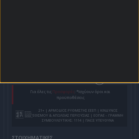
Αρχική Σελίδα
Χρήστος Σωτηρακόπουλος
Προγνωστικά
Βαθμολογίες - Στατιστικά
Κουπόνι
Πρόγραμμα TV
Προσφορές*
Για όλες τις
Προσφορές
: *Ισχύουν όροι και
προϋποθέσεις
21+ | ΑΡΜΟΔΙΟΣ ΡΥΘΜΙΣΤΗΣ ΕΕΕΠ | ΚΙΝΔΥΝΟΣ
ΕΘΙΣΜΟΥ & ΑΠΩΛΕΙΑΣ ΠΕΡΙΟΥΣΙΑΣ | ΕΟΠΑΕ – ΓΡΑΜΜΗ
ΣΥΜΒΟΥΛΕΥΤΙΚΗΣ: 1114 | ΠΑΙΞΕ ΥΠΕΥΘΥΝΑ
ΣΤΟΙΧΗΜΑΤΙΚΕΣ