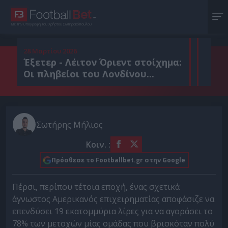
Με την υπογραφή του Χρήστου Σωτηρακόπουλου
28 Μαρτίου 2026
Έξετερ - Λέιτον Όριεντ στοίχημα:
Οι πληβείοι του Λονδίνου...
Σωτήρης Μήλιος
Κοιν. :
Πρόσθεσε το Footballbet.gr στην Google
Πέρσι, περίπου τέτοια εποχή, ένας σχετικά
άγνωστος Αμερικανός επιχειρηματίας αποφάσιζε να
επενδύσει 19 εκατομμύρια λίρες για να αγοράσει το
78% των μετοχών μίας ομάδας που βρισκόταν πολύ