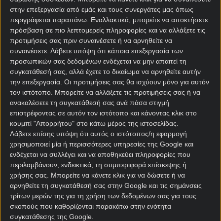
στην επεξεργασία από εμάς και τους συνεργάτες μας όπως
Στη λέξη Λονδίνο, κρύβεται η επένδυση του
περιγράφεται παραπάνω. Εναλλακτικά, μπορείτε να αποκτήσετε
Ντέιβιντ Γκάντλερ, ο οποίος έκανε τα λεφτά του
πρόσβαση σε πιο λεπτομερείς πληροφορίες και να αλλάξετε τις
μέσω της πλατφόρμας Streming FuboTV και ο
προτιμήσεις σας πριν συναινέσετε ή να αρνηθείτε να
οποίος είναι μέτοχος στην Newsmax Media, έναν
συναινέσετε.
Λάβετε υπόψη ότι κάποια επεξεργασία των
προσωπικών σας δεδομένων ενδέχεται να μην απαιτεί τη
μιντιακό όμιλο που… παίζει Ντόναλντ Τραμπ όλη τη
συγκατάθεσή σας, αλλά έχετε το δικαίωμα να αρνηθείτε αυτήν
μέρα.
την επεξεργασία. Οι προτιμήσεις σας θα ισχύουν μόνο για αυτόν
τον ιστότοπο. Μπορείτε να αλλάξετε τις προτιμήσεις σας ή να
ανακαλέσετε τη συγκατάθεσή σας ανά πάσα στιγμή
επιστρέφοντας σε αυτόν τον ιστότοπο και κάνοντας κλικ στο
κουμπί "Απορρήτου" στο κάτω μέρος της ιστοσελίδας.
Λάβετε επίσης υπόψη ότι αυτός ο ιστότοπος/η εφαρμογή
χρησιμοποιεί μία ή περισσότερες υπηρεσίες της Google και
ενδέχεται να συλλέγει και να αποθηκεύει πληροφορίες που
περιλαμβάνουν, ενδεικτικά, τη συμπεριφορά επίσκεψης ή
χρήσης σας. Μπορείτε να κάνετε κλικ για να δώσετε ή να
αρνηθείτε τη συγκατάθεσή σας στην Google και τις σημάνσεις
τρίτων μερών της για τη χρήση των δεδομένων σας για τους
σκοπούς που καθορίζονται παρακάτω στην ενότητα
συγκατάθεσης της Google.