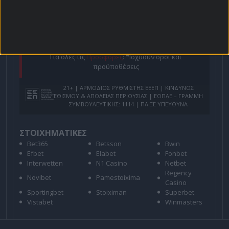
Για όλες τις
Προσφορές
: *Ισχύουν όροι και
προϋποθέσεις
21+ | ΑΡΜΟΔΙΟΣ ΡΥΘΜΙΣΤΗΣ ΕΕΕΠ | ΚΙΝΔΥΝΟΣ
ΕΘΙΣΜΟΥ & ΑΠΩΛΕΙΑΣ ΠΕΡΙΟΥΣΙΑΣ | ΕΟΠΑΕ – ΓΡΑΜΜΗ
ΣΥΜΒΟΥΛΕΥΤΙΚΗΣ: 1114 | ΠΑΙΞΕ ΥΠΕΥΘΥΝΑ
ΣΤΟΙΧΗΜΑΤΙΚΕΣ
Bet365
Betsson
Bwin
Efbet
Elabet
Fonbet
Interwetten
N1 Casino
Netbet
Regency
Novibet
Pamestoixima
Casino
Sportingbet
Stoiximan
Superbet
Vistabet
Winmasters