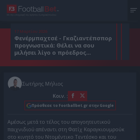
Με την υπογραφή του Χρήστου Σωτηρακόπουλου
17 Μαρτίου 2026
Φενέρμπαχτσέ - Γκαζιαντέπσπορ
προγνωστικά: Θέλει να σου
μιλήσει λίγο ο πρόεδρος...
Σωτήρης Μήλιος
Κοιν. :
Πρόσθεσε το Footballbet.gr στην Google
Αμέσως μετά το τέλος του απογοητευτικού
παιχνιδιού απέναντι στη Φατίχ Καραγκιουμρούκ
στο κινητό του Ντομέντικο Τεντέσκο και του