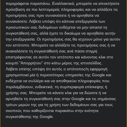
περιγράφεται παραπάνω. Εναλλακτικά, μπορείτε να αποκτήσετε
Δεν ανατρέπεται γιατί ακόμα και οι νίκες έρχονται
πρόσβαση σε πιο λεπτομερείς πληροφορίες και να αλλάξετε τις
πια με χιτσκοκικό τρόπο. Το μοναδικό τρίποντο
προτιμήσεις σας πριν συναινέσετε ή να αρνηθείτε να
συναινέσετε.
Λάβετε υπόψη ότι κάποια επεξεργασία των
στο
πρόγραμμα αγώνων
του τελευταίου μήνα, το 3-
προσωπικών σας δεδομένων ενδέχεται να μην απαιτεί τη
2 με τη Σαμσούνσπορ ήρθε με νικητήριο γκολ στο
συγκατάθεσή σας, αλλά έχετε το δικαίωμα να αρνηθείτε αυτήν
πέμπτο λεπτό των καθυστερήσεων.
την επεξεργασία. Οι προτιμήσεις σας θα ισχύουν μόνο για αυτόν
τον ιστότοπο. Μπορείτε να αλλάξετε τις προτιμήσεις σας ή να
Ο πρόεδρος Σαράν ζήτησε να μάθει τον λόγο για τις
ανακαλέσετε τη συγκατάθεσή σας ανά πάσα στιγμή
απογοητευτικές εμφανίσεις του τελευταίου μήνα
επιστρέφοντας σε αυτόν τον ιστότοπο και κάνοντας κλικ στο
και ο Τεντέσκο μίλησε για σοκαριστική έλλειψη
κουμπί "Απορρήτου" στο κάτω μέρος της ιστοσελίδας.
κινήτρου από πολλούς παίκτες του και μία
Λάβετε επίσης υπόψη ότι αυτός ο ιστότοπος/η εφαρμογή
ακατανόητη έλλειψη προσπάθειας.
χρησιμοποιεί μία ή περισσότερες υπηρεσίες της Google και
ενδέχεται να συλλέγει και να αποθηκεύει πληροφορίες που
Είναι αλήθεια ότι ο πρόεδρος Σαράν σκέφτηκε να
περιλαμβάνουν, ενδεικτικά, τη συμπεριφορά επίσκεψης ή
τους απολύσει πακέτο. Ωστόσο, κάτι τέτοιο θα του
χρήσης σας. Μπορείτε να κάνετε κλικ για να δώσετε ή να
κόστιζε 8 εκατομμύρια ευρώ σε άμεσες
αρνηθείτε τη συγκατάθεσή σας στην Google και τις σημάνσεις
τρίτων μερών της για τη χρήση των δεδομένων σας για τους
αποζημιώσεις.
σκοπούς που καθορίζονται παρακάτω στην ενότητα
συγκατάθεσης της Google.
Συν τοις άλλοις, η κατάσταση θα μπορούσε να γίνει
ακόμα χειρότερη με κάποιο υπηρεσιακό ως το