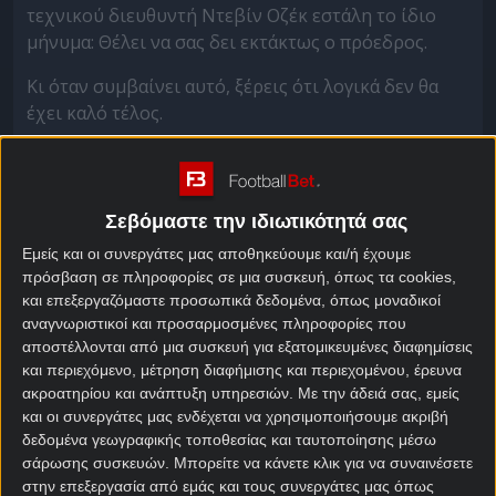
τεχνικού διευθυντή Ντεβίν Οζέκ εστάλη το ίδιο
μήνυμα: Θέλει να σας δει εκτάκτως ο πρόεδρος.
Κι όταν συμβαίνει αυτό, ξέρεις ότι λογικά δεν θα
έχει καλό τέλος.
Ο Ιταλός προσελήφθη για να αλλάξει τσιπάκι στην
ομάδα, μετά την περίοδο του Ζοσέ Μουρίνιο,
ωστόσο δεν κατάφερε να της προσφέρει κάτι
Σεβόμαστε την ιδιωτικότητά σας
αισθητά διαφορετικό.
Εμείς και οι συνεργάτες μας αποθηκεύουμε και/ή έχουμε
πρόσβαση σε πληροφορίες σε μια συσκευή, όπως τα cookies,
Ειδικά τον τελευταίο μήνα, το καράβι πήγαινε
και επεξεργαζόμαστε προσωπικά δεδομένα, όπως μοναδικοί
ολοταχώς προς το παγόβουνο. Η Φενέρ πριν από το
αναγνωριστικοί και προσαρμοσμένες πληροφορίες που
απογοητευτικό 2-0 της Παρασκευής είχε φέρει δύο
αποστέλλονται από μια συσκευή για εξατομικευμένες διαφημίσεις
ακόμα οδυνηρές ισοπαλίες απέναντι σε Κασίμπασα,
και περιεχόμενο, μέτρηση διαφήμισης και περιεχομένου, έρευνα
Αντάλιασπορ και αίφνης βρέθηκε στο -7 από τη
ακροατηρίου και ανάπτυξη υπηρεσιών.
Με την άδειά σας, εμείς
Γαλατά, ακριβώς 8 αγωνιστικές πριν από το τέλος.
και οι συνεργάτες μας ενδέχεται να χρησιμοποιήσουμε ακριβή
δεδομένα γεωγραφικής τοποθεσίας και ταυτοποίησης μέσω
Για τα δεδομένα της Τουρκίας, μία διαφορά που δεν
σάρωσης συσκευών. Μπορείτε να κάνετε κλικ για να συναινέσετε
ανατρέπεται.
στην επεξεργασία από εμάς και τους συνεργάτες μας όπως