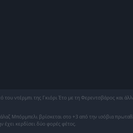
τό του ντέρμπι της Γκιόρι Έτο με τη Φερεντσβάρος και άλλ
πάλαζ Μπόρμπελι βρίσκεται στο +3 από την ισόβια πρωταθ
ην έχει κερδίσει δύο φορές φέτος.