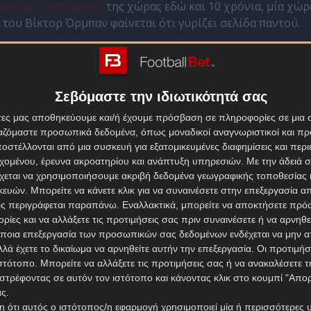
λητικές μεταδόσεις
της χώρας εδώ και 10 χρόνια, μία χώρ
 του Βίκτορ Όρμπαν φαίνεται ότι γυρίζει σελίδα παντού.
ο προγνωστικά
 ποδοσφαιρικό παρεμβατισμό του από τον τέως πρωθυπουρ
Σεβόμαστε την ιδιωτικότητά σας
στις περισσότερες ομάδες, ορίζοντας απόλυτα τους κανόν
άτες μας αποθηκεύουμε και/ή έχουμε πρόσβαση σε πληροφορίες σε μια
ργαζόμαστε προσωπικά δεδομένα, όπως μοναδικοί αναγνωριστικοί και 
στέλλονται από μια συσκευή για εξατομικευμένες διαφημίσεις και περ
ει αθλητική εξωτερική πολιτική, οι ευρωπαϊκές της επιτ
εχομένου, έρευνα ακροατηρίου και ανάπτυξη υπηρεσιών.
Με την άδειά σα
στην πολιτική του παρουσία στη χώρα.
χεται να χρησιμοποιήσουμε ακριβή δεδομένα γεωγραφικής τοποθεσίας 
ών. Μπορείτε να κάνετε κλικ για να συναινέσετε στην επεξεργασία απ
ς περιγράφεται παραπάνω. Εναλλακτικά, μπορείτε να αποκτήσετε πρό
ίες και να αλλάξετε τις προτιμήσεις σας πριν συναινέσετε ή να αρνηθεί
ποια επεξεργασία των προσωπικών σας δεδομένων ενδέχεται να μην απ
λά έχετε το δικαίωμα να αρνηθείτε αυτήν την επεξεργασία. Οι προτιμήσ
ιστότοπο. Μπορείτε να αλλάξετε τις προτιμήσεις σας ή να ανακαλέσετε
στρέφοντας σε αυτόν τον ιστότοπο και κάνοντας κλικ στο κουμπί "Απ
ς.
 ότι αυτός ο ιστότοπος/η εφαρμογή χρησιμοποιεί μία ή περισσότερες 