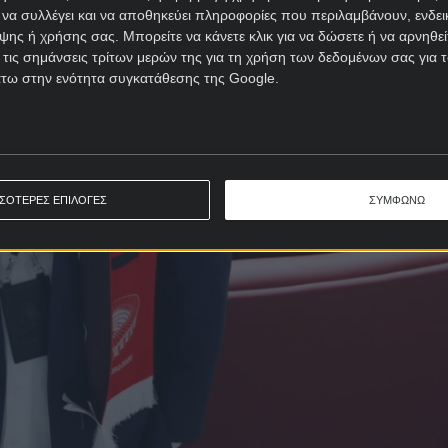
ι να συλλέγει και να αποθηκεύει πληροφορίες που περιλαμβάνουν, ενδεικ
ης ή χρήσης σας. Μπορείτε να κάνετε κλικ για να δώσετε ή να αρνηθε
 τις σημάνσεις τρίτων μερών της για τη χρήση των δεδομένων σας για
άτω στην ενότητα συγκατάθεσης της Google.
ΣΣΟΤΕΡΕΣ ΕΠΙΛΟΓΕΣ
ΣΥΜΦΩΝΩ