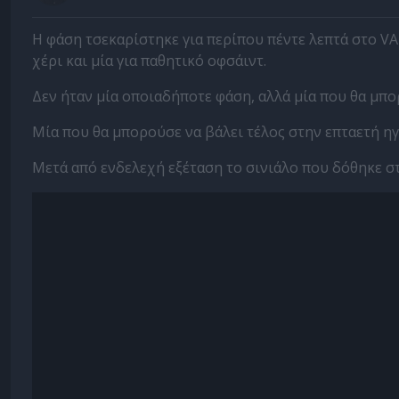
Η φάση τσεκαρίστηκε για περίπου πέντε λεπτά στο VAR
χέρι και μία για παθητικό οφσάιντ.
Δεν ήταν μία οποιαδήποτε φάση, αλλά μία που θα μπ
Μία που θα μπορούσε να βάλει τέλος στην επταετή η
Μετά από ενδελεχή εξέταση το σινιάλο που δόθηκε στ