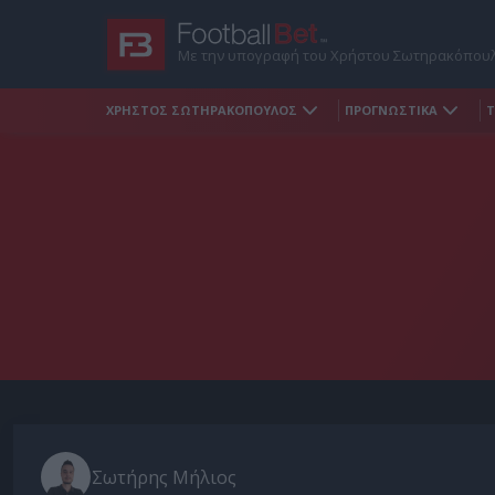
Με την υπογραφή του Χρήστου Σωτηρακόπου
ΧΡΗΣΤΟΣ ΣΩΤΗΡΑΚΟΠΟΥΛΟΣ
ΠΡΟΓΝΩΣΤΙΚΑ
Τ
Σωτήρης Μήλιος