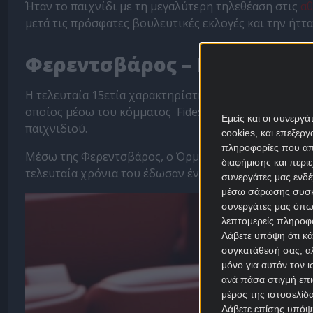
Ήταν το παιχνίδι με τη μεγαλύτερη τηλεθέαση στις
αθ
μετά τις πρόσφατες βουλευτικές εκλογές και την ήττα
Φερεντσβάρος – Γκιόρι Έτ
Η τελευταία 15ετία χαρακτηρίστηκε από τον έντονο
οποίος μέσω του κόμματος Fidesz φύτευε επενδυτές 
Εμείς και οι συνεργ
παιχνιδιού.
cookies, και επεξε
πληροφορίες που απο
Μέσω της Φερεντσβάρος, ο Όρμπαν προσπάθησε να κάν
διαφήμισης και περι
τελευταία χρόνια του έδωσαν ένα πολύτιμο αφήγημα 
συνεργάτες μας ενδέ
μέσω σάρωσης συσκευ
συνεργάτες μας όπω
λεπτομερείς πληροφορ
Λάβετε υπόψη ότι κά
συγκατάθεσή σας, αλ
μόνο για αυτόν τον 
ανά πάσα στιγμή επι
μέρος της ιστοσελίδα
Λάβετε επίσης υπόψη