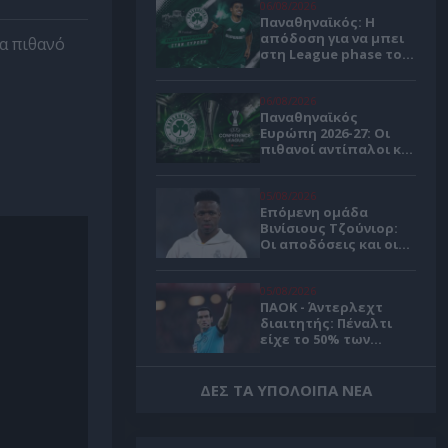
06/08/2026
Παναθηναϊκός: Η
απόδοση για να μπει
ια πιθανό
στη League phase του
Κόνφερενς Λιγκ 🍀
06/08/2026
Παναθηναϊκός
Ευρώπη 2026-27: Οι
πιθανοί αντίπαλοι και
το απαιτητικό
πρόγραμμα
05/08/2026
Επόμενη ομάδα
Βινίσιους Τζούνιορ:
Οι αποδόσεις και οι
πιθανότητες για
μεταγραφή στην
Άρσεναλ
05/08/2026
ΠΑΟΚ - Άντερλεχτ
διαιτητής: Πέναλτι
είχε το 50% των
αγώνων ελληνικών
ομάδων με
Μουνουέρα
05/08/2026
ΔΕΣ ΤΑ ΥΠΟΛΟΙΠΑ ΝΕΑ
Ολυμπιακός: Η
απόδοση για να μπει
στη League phase του