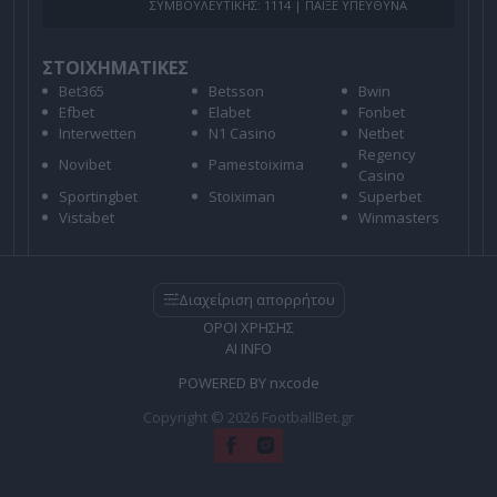
ΣΥΜΒΟΥΛΕΥΤΙΚΗΣ: 1114 | ΠΑΙΞΕ ΥΠΕΥΘΥΝΑ
ΣΤΟΙΧΗΜΑΤΙΚΕΣ
Bet365
Betsson
Bwin
Efbet
Elabet
Fonbet
Interwetten
N1 Casino
Netbet
Regency
Novibet
Pamestoixima
Casino
Sportingbet
Stoiximan
Superbet
Vistabet
Winmasters
Διαχείριση απορρήτου
ΟΡΟΙ ΧΡΗΣΗΣ
AI INFO
POWERED BY
nxcode
Copyright © 2026 FootballBet.gr