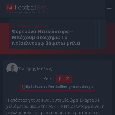
Με την υπογραφή του Χρήστου Σωτηρακόπουλου
27 Φεβρουαρίου 2026
Φορτούνα Ντίσελντορφ -
Μπόχουμ στοίχημα: Το
Ντίσελντορφ βάφεται μπλε!
Σωτήρης Μήλιος
Κοιν. :
Πρόσθεσε το Footballbet.gr στην Google
Η απόσταση τους είναι ούτε μία ώρα. Σκάρτα 51
χιλιόμετρα μέσω της Α52. Το Ντίσελντορφ είναι η
μεγαλούπολη, η πρωτεύουσα του κρατίδιου της