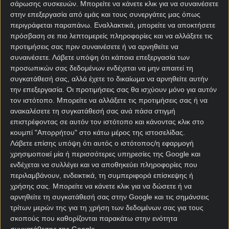
σάρωσης συσκευών. Μπορείτε να κάνετε κλικ για να συναινέσετε
Στο ίδιο χρονικό διάστημα, η Μπόχουμ μπορεί να
στην επεξεργασία από εμάς και τους συνεργάτες μας όπως
περιγράφεται παραπάνω. Εναλλακτικά, μπορείτε να αποκτήσετε
υποβιβάστηκε πέντε φορές από τη μεγάλη
πρόσβαση σε πιο λεπτομερείς πληροφορίες και να αλλάξετε τις
κατηγορία, αλλά πάντα έβρισκε τρόπο να
προτιμήσεις σας πριν συναινέσετε ή να αρνηθείτε να
επιστρέφει πολύ γρήγορα, κάπως έτσι έχει 12 σεζόν
συναινέσετε.
Λάβετε υπόψη ότι κάποια επεξεργασία των
στην Bundesliga.
προσωπικών σας δεδομένων ενδέχεται να μην απαιτεί τη
συγκατάθεσή σας, αλλά έχετε το δικαίωμα να αρνηθείτε αυτήν
Φορτούνα Ντίσελντορφ –
την επεξεργασία. Οι προτιμήσεις σας θα ισχύουν μόνο για αυτόν
τον ιστότοπο. Μπορείτε να αλλάξετε τις προτιμήσεις σας ή να
Μπόχουμ προγνωστικά
ανακαλέσετε τη συγκατάθεσή σας ανά πάσα στιγμή
επιστρέφοντας σε αυτόν τον ιστότοπο και κάνοντας κλικ στο
Οι επικές τους μάχες στα πλέι-οφ υποβιβασμού /
κουμπί "Απορρήτου" στο κάτω μέρος της ιστοσελίδας.
Λάβετε επίσης υπόψη ότι αυτός ο ιστότοπος/η εφαρμογή
παραμονής τον Μάιο του 2024 είχαν γράψει
χρησιμοποιεί μία ή περισσότερες υπηρεσίες της Google και
ιστορία.
ενδέχεται να συλλέγει και να αποθηκεύει πληροφορίες που
περιλαμβάνουν, ενδεικτικά, τη συμπεριφορά επίσκεψης ή
Με τον Χρήστο Τζόλη ως αιχμή του δόρατος, η
χρήσης σας. Μπορείτε να κάνετε κλικ για να δώσετε ή να
Φορτούνα Ντίσελντορφ επικράτησε με 0-3 στο
αρνηθείτε τη συγκατάθεσή σας στην Google και τις σημάνσεις
πρώτο παιχνίδι εκτός έδρας, όμως στη ρεβάνς
τρίτων μερών της για τη χρήση των δεδομένων σας για τους
γράφτηκε μία από τις πιο απίστευτες ανατροπές
σκοπούς που καθορίζονται παρακάτω στην ενότητα
στην ιστορία του γερμανικού ποδοσφαίρου.