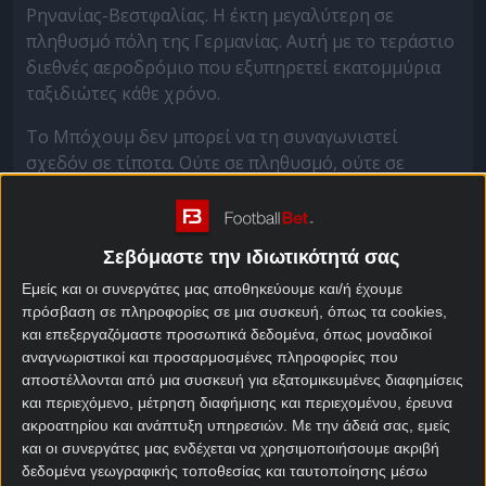
Ρηνανίας-Βεστφαλίας. Η έκτη μεγαλύτερη σε
πληθυσμό πόλη της Γερμανίας. Αυτή με το τεράστιο
διεθνές αεροδρόμιο που εξυπηρετεί εκατομμύρια
ταξιδιώτες κάθε χρόνο.
Το Μπόχουμ δεν μπορεί να τη συναγωνιστεί
σχεδόν σε τίποτα. Ούτε σε πληθυσμό, ούτε σε
πλούτο, ούτε σε φήμη.
Υπάρχει όμως κάτι που εδώ και μερικές δεκαετίες
το κάνει καλύτερα.
Σεβόμαστε την ιδιωτικότητά σας
Εμείς και οι συνεργάτες μας αποθηκεύουμε και/ή έχουμε
Η Φορτούνα Ντίσελντορφ που υπήρξε σταθερή
πρόσβαση σε πληροφορίες σε μια συσκευή, όπως τα cookies,
δύναμη του γερμανικού ποδοσφαίρου τη δεκαετία
και επεξεργαζόμαστε προσωπικά δεδομένα, όπως μοναδικοί
του ’70 με αρκετές ευρωπαϊκές παρουσίες, μετρά
αναγνωριστικοί και προσαρμοσμένες πληροφορίες που
μόλις τρεις σεζόν στην Bundesliga στον αιώνα που
αποστέλλονται από μια συσκευή για εξατομικευμένες διαφημίσεις
διανύουμε.
και περιεχόμενο, μέτρηση διαφήμισης και περιεχομένου, έρευνα
ακροατηρίου και ανάπτυξη υπηρεσιών.
Με την άδειά σας, εμείς
Κι όπως, φαίνεται, αυτές θα μείνουν τρεις και την
και οι συνεργάτες μας ενδέχεται να χρησιμοποιήσουμε ακριβή
δεδομένα γεωγραφικής τοποθεσίας και ταυτοποίησης μέσω
επόμενη σεζόν.