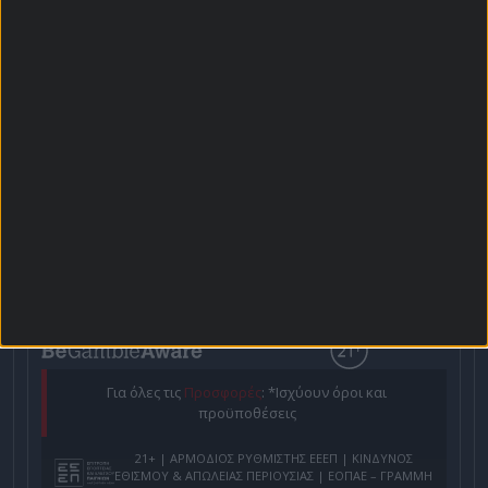
Αρχική Σελίδα
Χρήστος Σωτηρακόπουλος
Προγνωστικά
Βαθμολογίες - Στατιστικά
Κουπόνι
Πρόγραμμα TV
Προσφορές*
Για όλες τις
Προσφορές
: *Ισχύουν όροι και
προϋποθέσεις
21+ | ΑΡΜΟΔΙΟΣ ΡΥΘΜΙΣΤΗΣ ΕΕΕΠ | ΚΙΝΔΥΝΟΣ
ΕΘΙΣΜΟΥ & ΑΠΩΛΕΙΑΣ ΠΕΡΙΟΥΣΙΑΣ | ΕΟΠΑΕ – ΓΡΑΜΜΗ