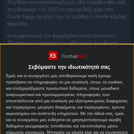
Στη θέση του προπονητή έχει ήδη τοποθετηθεί από
το καλοκαίρι του 2023 το πρώην δεξί χέρι του
Ουνάι Έμερι σε όλες του τις ομάδες: ο Χουάν Κάρλος
Καρσέδο.
Η συμφωνία με τον φημισμένο Ιταλό Κριστιάνο
Τζιαρέτα για το πόστο του αθλητικού διευθυντή
δείχνει ότι ο ιδιοκτήτης της Πάφου, Σεργκέι
Λομάκιν δεν αστειεύεται.
Σεβόμαστε την ιδιωτικότητά σας
Έχει όνειρο να φτάσει την κυπριακή ομάδα ως την
κορυφή.
Εμείς και οι συνεργάτες μας αποθηκεύουμε και/ή έχουμε
πρόσβαση σε πληροφορίες σε μια συσκευή, όπως τα cookies,
Ο Τζιαρέτα έχει στο βιογραφικό του πολλά και
και επεξεργαζόμαστε προσωπικά δεδομένα, όπως μοναδικοί
αναγνωριστικοί και προσαρμοσμένες πληροφορίες που
επιτυχημένα πρότζεκτ. Είναι αυτός που ανεβάζει
αποστέλλονται από μια συσκευή για εξατομικευμένες διαφημίσεις
στην άσημη Νοβάρα στη Serie A, ανακαλύπτοντας
και περιεχόμενο, μέτρηση διαφήμισης και περιεχομένου, έρευνα
κάποιον… Μπρούνο Φερνάντες.
ακροατηρίου και ανάπτυξη υπηρεσιών.
Με την άδειά σας, εμείς
και οι συνεργάτες μας ενδέχεται να χρησιμοποιήσουμε ακριβή
Είναι αυτός που αλλάζει όλη την μεταγραφική
δεδομένα γεωγραφικής τοποθεσίας και ταυτοποίησης μέσω
φιλοσοφία της Ουντινέζε, που επί των ημερών του
σάρωσης συσκευών. Μπορείτε να κάνετε κλικ για να συναινέσετε