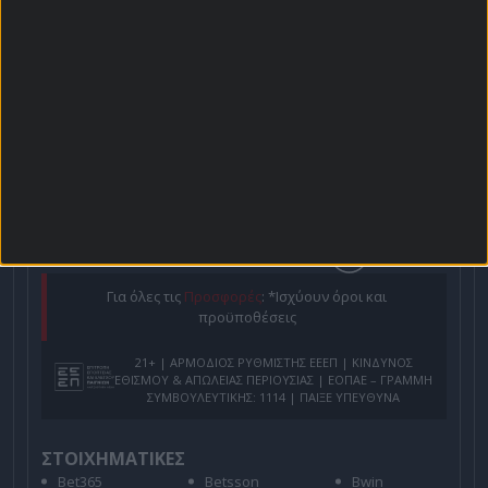
Χρήστος Σωτηρακόπουλος
Προγνωστικά
Βαθμολογίες - Στατιστικά
Κουπόνι
Πρόγραμμα TV
Προσφορές*
Για όλες τις
Προσφορές
: *Ισχύουν όροι και
προϋποθέσεις
21+ | ΑΡΜΟΔΙΟΣ ΡΥΘΜΙΣΤΗΣ ΕΕΕΠ | ΚΙΝΔΥΝΟΣ
ΕΘΙΣΜΟΥ & ΑΠΩΛΕΙΑΣ ΠΕΡΙΟΥΣΙΑΣ | ΕΟΠΑΕ – ΓΡΑΜΜΗ
ΣΥΜΒΟΥΛΕΥΤΙΚΗΣ: 1114 | ΠΑΙΞΕ ΥΠΕΥΘΥΝΑ
ΣΤΟΙΧΗΜΑΤΙΚΕΣ
Bet365
Betsson
Bwin