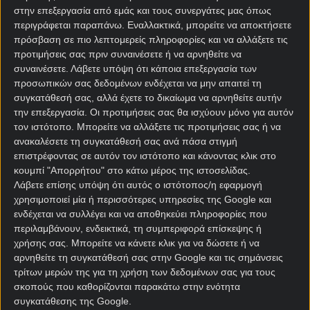
βγάζει από πωλήσεις πάνω από 150 εκατομμύρια
στην επεξεργασία από εμάς και τους συνεργάτες μας όπως
ευρώ.
περιγράφεται παραπάνω. Εναλλακτικά, μπορείτε να αποκτήσετε
πρόσβαση σε πιο λεπτομερείς πληροφορίες και να αλλάξετε τις
Κάνει τόσο καλή δουλειά που η οικογένεια Πότσο,
προτιμήσεις σας πριν συναινέσετε ή να αρνηθείτε να
τον μεταθέτει στο μεγαλύτερο αθλητικό asset της
συναινέσετε.
Λάβετε υπόψη ότι κάποια επεξεργασία των
φαμίλιας, τη Γουότφορντ. Κάνει και εκεί θαύματα.
προσωπικών σας δεδομένων ενδέχεται να μην απαιτεί τη
συγκατάθεσή σας, αλλά έχετε το δικαίωμα να αρνηθείτε αυτήν
Την ανεβάζει στην Premier League χάρη σε μία
την επεξεργασία. Οι προτιμήσεις σας θα ισχύουν μόνο για αυτόν
σειρά από φτηνές και ψαγμένες κινήσεις που
τον ιστότοπο. Μπορείτε να αλλάξετε τις προτιμήσεις σας ή να
ανακαλέσετε τη συγκατάθεσή σας ανά πάσα στιγμή
δημιουργούν τεράστια υπεραξία.
επιστρέφοντας σε αυτόν τον ιστότοπο και κάνοντας κλικ στο
Στην Πάφο αναλαμβάνει εν λευκώ να χτίσει μία
κουμπί "Απορρήτου" στο κάτω μέρος της ιστοσελίδας.
Λάβετε επίσης υπόψη ότι αυτός ο ιστότοπος/η εφαρμογή
ομάδα που θα κυριαρχήσει εντός συνόρων, αλλά να
χρησιμοποιεί μία ή περισσότερες υπηρεσίες της Google και
βάλει και απόλυτα επαγγελματική πινελιά σε όλο το
ενδέχεται να συλλέγει και να αποθηκεύει πληροφορίες που
οργανόγραμμα.
περιλαμβάνουν, ενδεικτικά, τη συμπεριφορά επίσκεψης ή
χρήσης σας. Μπορείτε να κάνετε κλικ για να δώσετε ή να
Γιουβέντους – Πάφος
αρνηθείτε τη συγκατάθεσή σας στην Google και τις σημάνσεις
τρίτων μερών της για τη χρήση των δεδομένων σας για τους
προγνωστικά
σκοπούς που καθορίζονται παρακάτω στην ενότητα
συγκατάθεσης της Google.