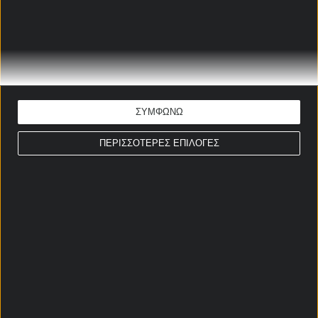
ΠΡΟΓΝΩΣΤΙΚΑ
Σωτήρης Μήλιος
Ώρα έναρξης: 21:30
Βέλγιο
ΕΚΤΙΜΗΣΗ: 1 & Over 1,5
ΣΥΜΦΩΝΩ
Απόδοση: 1.83
Παίξε νόμιμα
ΠΕΡΙΣΣΟΤΕΡΕΣ ΕΠΙΛΟΓΕΣ
ΣΤΟΙΧΗΜΑΤΙΚΕΣ ΠΡΟΣΦΟΡΕΣ *