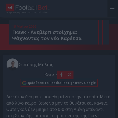
Με την υπογραφή του Χρήστου Σωτηρακόπουλου
19 Μαΐου 2026
Γκενκ - Αντβέρπ στοίχημα:
Ψάχνοντας τον νέο Καρέτσα
Σωτήρης Μήλιος
Κοιν. :
Πρόσθεσε το Footballbet.gr στην Google
Δεν ήταν ένα ματς που θα μείνει στην ιστορία. Μετά
από λίγο καιρό, ίσως να μην το θυμάται και κανείς.
Ούτε γκολ δεν μπήκε στο 0-0 στη Λιέγη απέναντι
στη Σταντάρ, ωστόσο ο προπονητής της Γκενκ