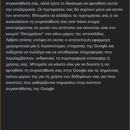
Τζοσούε Κονγκόλο, ενός 19χρονου που έμοιαζε να
συγκατάθεσή σας, αλλά έχετε το δικαίωμα να αρνηθείτε αυτήν
έχει ταχύτητα σπρίντερ.
την επεξεργασία. Οι προτιμήσεις σας θα ισχύουν μόνο για αυτόν
τον ιστότοπο. Μπορείτε να αλλάξετε τις προτιμήσεις σας ή να
Μπροστά έπαιζαν οι 20χρονοι Μισιρόλα και
ανακαλέσετε τη συγκατάθεσή σας ανά πάσα στιγμή
Μπιμπού, όλοι έμοιαζαν να βρίσκονται ενεργειακά
επιστρέφοντας σε αυτόν τον ιστότοπο και κάνοντας κλικ στο
κουμπί "Απορρήτου" στο κάτω μέρος της ιστοσελίδας.
στην ίδια σελίδα του βιβλίου.
Λάβετε επίσης υπόψη ότι αυτός ο ιστότοπος/η εφαρμογή
χρησιμοποιεί μία ή περισσότερες υπηρεσίες της Google και
Γκενκ – Αντβέρπ
ενδέχεται να συλλέγει και να αποθηκεύει πληροφορίες που
προγνωστικά
περιλαμβάνουν, ενδεικτικά, τη συμπεριφορά επίσκεψης ή
χρήσης σας. Μπορείτε να κάνετε κλικ για να δώσετε ή να
αρνηθείτε τη συγκατάθεσή σας στην Google και τις σημάνσεις
Δύο αγωνιστικές πριν από το φινάλε των πλέι-οφ
τρίτων μερών της για τη χρήση των δεδομένων σας για τους
για ένα εισιτήριο Conference League, η Γκενκ
σκοπούς που καθορίζονται παρακάτω στην ενότητα
ισοβαθμεί με τη Σταντάρ Λιέγης και ξέρει ότι έχει
συγκατάθεσης της Google.
ελπίδες για να βγει Ευρώπη.
Αυτό, όμως, είναι το τελευταίο που την απασχολεί.
Διότι, αυτό που προέχει είναι να δώσει χρόνο
συμμετοχής σε αυτά τα παιδιά, να βγάλει υπεραξίες,
να βγάλει κι άλλους… Καρέτσες.