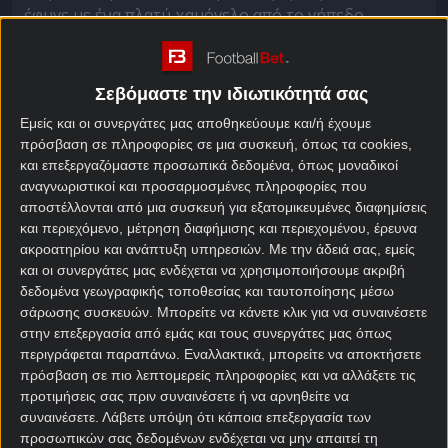
έφυγε με ένα πλατύ χαμόγελο από το γήπεδο.
Τα xGoals ήταν 0.54 με 1.58 υπέρ της ομάδας του,
όμως η γλώσσα του γηπέδου έδειχνε μία ομάδα που
Σεβόμαστε την ιδιωτικότητά σας
έρχεται. Μία ομάδα που θα μας απασχολήσει πολύ
Εμείς και οι συνεργάτες μας αποθηκεύουμε και/ή έχουμε
στο μέλλον.
πρόσβαση σε πληροφορίες σε μια συσκευή, όπως τα cookies,
Μπορεί από το γήπεδο να έλειπε η μαγεία του
και επεξεργαζόμαστε προσωπικά δεδομένα, όπως μοναδικοί
αναγνωριστικοί και προσαρμοσμένες πληροφορίες που
Κωνσταντίνου Καρέτσα, όμως η Γκενκ είχε
αποστέλλονται από μια συσκευή για εξατομικευμένες διαφημίσεις
φρεσκάδα, τρεξίματα, ενέργεια, θέληση στο γήπεδο.
και περιεχόμενο, μέτρηση διαφήμισης και περιεχομένου, έρευνα
ακροατηρίου και ανάπτυξη υπηρεσιών.
Με την άδειά σας, εμείς
Η ενδεκάδα που παρέταξε δεν είχε ούτε καν 23
και οι συνεργάτες μας ενδέχεται να χρησιμοποιήσουμε ακριβή
χρόνια μέσο όρο ηλικίας, οι περισσότεροι παιδιά
δεδομένα γεωγραφικής τοποθεσίας και ταυτοποίησης μέσω
από τις ακαδημίες της.
σάρωσης συσκευών. Μπορείτε να κάνετε κλικ για να συναινέσετε
στην επεξεργασία από εμάς και τους συνεργάτες μας όπως
Κάτω από τα δοκάρια έκανε ντεμπούτο ο 17χρονος
περιγράφεται παραπάνω. Εναλλακτικά, μπορείτε να αποκτήσετε
δίμετρος τερματοφύλακας Λούκα Μπρούγκμανς,
πρόσβαση σε πιο λεπτομερείς πληροφορίες και να αλλάξετε τις
κάποιοι υποστηρίζουν ότι είναι ο νέος Κουρτουά.
προτιμήσεις σας πριν συναινέσετε ή να αρνηθείτε να
συναινέσετε.
Λάβετε υπόψη ότι κάποια επεξεργασία των
Στο κέντρο της άμυνας δέσποζε η μορφή του
προσωπικών σας δεδομένων ενδέχεται να μην απαιτεί τη