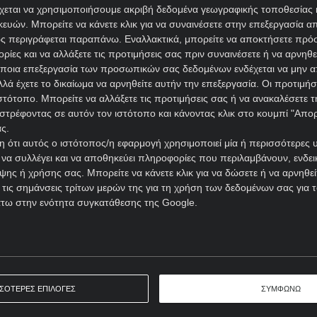
χεται να χρησιμοποιήσουμε ακριβή δεδομένα γεωγραφικής τοποθεσίας 
ών. Μπορείτε να κάνετε κλικ για να συναινέσετε στην επεξεργασία απ
ς περιγράφεται παραπάνω. Εναλλακτικά, μπορείτε να αποκτήσετε πρό
ο σε συνδυασμό με το over 2,5 γκολ, που προσφέρεται στο
ίες και να αλλάξετε τις προτιμήσεις σας πριν συναινέσετε ή να αρνηθεί
ποια επεξεργασία των προσωπικών σας δεδομένων ενδέχεται να μην απ
λά έχετε το δικαίωμα να αρνηθείτε αυτήν την επεξεργασία. Οι προτιμήσ
ΝΩΣΤΙΚΑ
ιστότοπο. Μπορείτε να αλλάξετε τις προτιμήσεις σας ή να ανακαλέσετε
στρέφοντας σε αυτόν τον ιστότοπο και κάνοντας κλικ στο κουμπί "Απ
ς.
 ότι αυτός ο ιστότοπος/η εφαρμογή χρησιμοποιεί μία ή περισσότερες 
Ώρα έναρξης: 20:30
Κύπελλο Ουγγαρίας
ι να συλλέγει και να αποθηκεύει πληροφορίες που περιλαμβάνουν, ενδεικ
ΕΚΤΙΜΗΣΗ: G/G & Over 2,5
ης ή χρήσης σας. Μπορείτε να κάνετε κλικ για να δώσετε ή να αρνηθε
Απόδοση: 1.91
 τις σημάνσεις τρίτων μερών της για τη χρήση των δεδομένων σας για
Παίξε νόμιμα
άτω στην ενότητα συγκατάθεσης της Google.
ΣΣΟΤΕΡΕΣ ΕΠΙΛΟΓΕΣ
ΣΥΜΦΩΝΩ