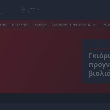
λου
Ι ΝΑ ΠΑΙΞΩ ΣΗΜΕΡΑ
ΚΟΥΠΟΝΙ
ΣΤΟΙΧΗΜΑΤΙΚΕΣ ΕΤΑΙΡΙΕΣ
ΠΡΟΣ
28 Φεβρουαρί
Γκιόρ
προγν
βιολιά