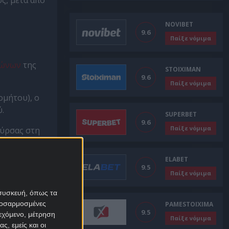
ς, μετά από
Ευρώπη 2026-27: Οι
πιθανοί αντίπαλοι και
το απαιτητικό
NOVIBET
πρόγραμμα
9.6
Παίξε νόμιμα
γώνων
της
STOIXIMAN
9.6
Παίξε νόμιμα
ομήτου), ο
.
SUPERBET
9.6
Παίξε νόμιμα
ούρσας στη
ELABET
ς
9.5
Παίξε νόμιμα
 συσκευή, όπως τα
άμπας
προσαρμοσμένες
PAMESTOIXIMA
9.5
ιεχόμενο, μέτρηση
Παίξε νόμιμα
ς, εμείς και οι
κο με τα 13