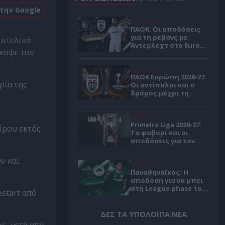
στην Google
07/08/2026
ΠΑΟΚ: Οι αποδόσεις
για τη ρεβάνς με
μιτελικά
Άντερλεχτ στο Europa
έκοψε τον
League
07/08/2026
ΠΑΟΚ Ευρώπη 2026-27:
ρία της
Οι αντίπαλοι και ο
δρόμος μέχρι τη
League Phase
06/08/2026
Primeira Liga 2026-27:
ίρου εκτός
Τα φαβορί και οι
αποδόσεις για τον
πρωταθλητή
Πορτογαλίας 🏆
ν και
06/08/2026
Παναθηναϊκός: Η
απόδοση για να μπει
στη League phase του
start από
Κόνφερενς Λιγκ 🍀
06/08/2026
ΔΕΣ ΤΑ ΥΠΟΛΟΙΠΑ ΝΕΑ
Παναθηναϊκός