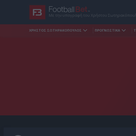
Με την υπογραφή του Χρήστου Σωτηρακόπου
ΧΡΗΣΤΟΣ ΣΩΤΗΡΑΚΟΠΟΥΛΟΣ
ΠΡΟΓΝΩΣΤΙΚΑ
Τ