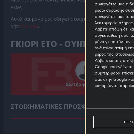
συνεργάτες μας ενδέ
γκολ.
μέσω σάρωσης συσκευ
συνεργάτες μας όπω
Αυτό και μόνο μας οδηγεί στοιχηματικά στο αμφίσκορ
λεπτομερείς πληροφορ
την
Novibet
.
Λάβετε υπόψη ότι κά
συγκατάθεσή σας, αλ
ΓΚΙΟΡΙ ΕΤΟ - ΟΥΙΠΕΣΤ ΠΡΟΓ
μόνο για αυτόν τον 
ανά πάσα στιγμή επι
μέρος της ιστοσελίδα
Λάβετε επίσης υπόψη
Google και ενδέχετα
συμπεριφορά επίσκεψ
σας στην Google και
Σωτήρης Μήλιος
καθορίζονται παρακ
ΣΤΟΙΧΗΜΑΤΙΚΕΣ ΠΡΟΣΦΟΡΕΣ *
ΠΕΡΙ