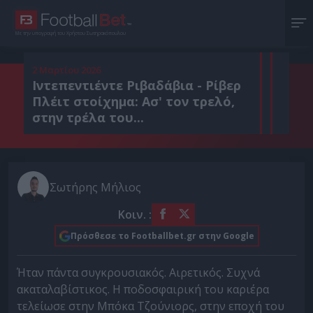
Με την υπογραφή του Χρήστου Σωτηρακόπουλου
2 Μαρτίου 2026
Ιντεπεντιέντε Ριβαδάβια - Ρίβερ
Πλέιτ στοίχημα: Ασ' τον τρελό,
στην τρέλα του...
Σωτήρης Μήλιος
Κοιν. :
Πρόσθεσε το Footballbet.gr στην Google
Ήταν πάντα συγκρουσιακός. Αιρετικός. Συχνά
ακαταλαβίστικος. Η ποδοσφαιρική του καριέρα
τελείωσε στην Μπόκα Τζούνιορς, στην εποχή του