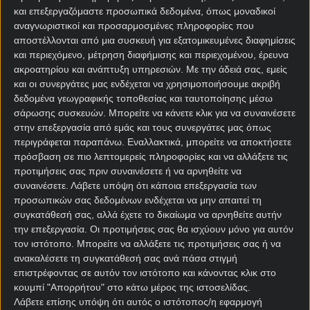
και επεξεργαζόμαστε προσωπικά δεδομένα, όπως μοναδικοί
αναγνωριστικοί και προσαρμοσμένες πληροφορίες που
αποστέλλονται από μια συσκευή για εξατομικευμένες διαφημίσεις
Γι’ αυτό και στην προπονητική του καριέρα ήταν
και περιεχόμενο, μέτρηση διαφήμισης και περιεχομένου, έρευνα
πάντα αντισυμβατικός. Ξεκίνησε ως βοηθός του
ακροατηρίου και ανάπτυξη υπηρεσιών.
Με την άδειά σας, εμείς
και οι συνεργάτες μας ενδέχεται να χρησιμοποιήσουμε ακριβή
Μαρσέλο Μπιέλσα στην Εθνική Χιλής, οι βάσεις, οι
δεδομένα γεωγραφικής τοποθεσίας και ταυτοποίησης μέσω
παραστάσεις, οι εικόνες που πήρε ήταν από τον
σάρωσης συσκευών. Μπορείτε να κάνετε κλικ για να συναινέσετε
καλύτερο.
στην επεξεργασία από εμάς και τους συνεργάτες μας όπως
περιγράφεται παραπάνω. Εναλλακτικά, μπορείτε να αποκτήσετε
Αντικατέστησε τον Τάτα Μαρτίνο στη Νιούελς, όταν
πρόσβαση σε πιο λεπτομερείς πληροφορίες και να αλλάξετε τις
εκείνος πήγε στην Μπαρτσελόνα και έχασε το
προτιμήσεις σας πριν συναινέσετε ή να αρνηθείτε να
πρωτάθλημα στην τελευταία αγωνιστική.
συναινέσετε.
Λάβετε υπόψη ότι κάποια επεξεργασία των
προσωπικών σας δεδομένων ενδέχεται να μην απαιτεί τη
Κι από εκεί ξεκινάει μία παράξενη πορεία γεμάτη
συγκατάθεσή σας, αλλά έχετε το δικαίωμα να αρνηθείτε αυτήν
συγκρούσεις. Επέλεξε τη μικρούλα Αλντοσίβι, όμως
την επεξεργασία. Οι προτιμήσεις σας θα ισχύουν μόνο για αυτόν
άντεξε για πέντε μήνες στο τιμόνι της.
τον ιστότοπο. Μπορείτε να αλλάξετε τις προτιμήσεις σας ή να
ανακαλέσετε τη συγκατάθεσή σας ανά πάσα στιγμή
Έκανε μία τριετή αποχή για τους πάγκους, ώστε να
επιστρέφοντας σε αυτόν τον ιστότοπο και κάνοντας κλικ στο
καθαρίσει το μυαλό του και να σκεφτεί αν
κουμπί "Απορρήτου" στο κάτω μέρος της ιστοσελίδας.
πραγματικά θέλει να συνεχίσει να είναι
Λάβετε επίσης υπόψη ότι αυτός ο ιστότοπος/η εφαρμογή