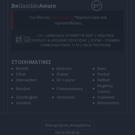
Για όλες τις
Προσφορές
: *Ισχύουν όροι και
προϋποθέσεις
21+ | ΑΡΜΟΔΙΟΣ ΡΥΘΜΙΣΤΗΣ ΕΕΕΠ | ΚΙΝΔΥΝΟΣ
ΕΘΙΣΜΟΥ & ΑΠΩΛΕΙΑΣ ΠΕΡΙΟΥΣΙΑΣ | ΕΟΠΑΕ – ΓΡΑΜΜΗ
ΣΥΜΒΟΥΛΕΥΤΙΚΗΣ: 1114 | ΠΑΙΞΕ ΥΠΕΥΘΥΝΑ
ΣΤΟΙΧΗΜΑΤΙΚΕΣ
Bet365
Betsson
Bwin
Efbet
Elabet
Fonbet
Interwetten
N1 Casino
Netbet
Regency
Novibet
Pamestoixima
Casino
Sportingbet
Stoiximan
Superbet
Vistabet
Winmasters
Διαχείριση απορρήτου
ΟΡΟΙ ΧΡΗΣΗΣ