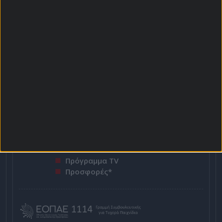
ΣΤΟΙΧΗΜΑΤΙΚΕΣ ΠΡΟΣΦΟΡΕΣ *
Αρχική Σελίδα
Χρήστος Σωτηρακόπουλος
Προγνωστικά
Βαθμολογίες - Στατιστικά
Κουπόνι
Πρόγραμμα TV
Προσφορές*