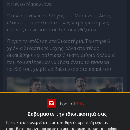
Ντιέγκο Μαραντόνα.
Όταν ο μεγάλος σύλλογος του Μπουένος Αϊρες
έλυσε το συμβόλαιο του λόγω τραυματισμών,
εκείνος έκανε κάτι που δεν συνηθιζόταν.
Πήγε την υπόθεση στα δικαστήρια. Του πήρε 6
χρόνια δικαστικής μάχης, αλλά στο τέλος
δικαιώθηκε και τσέπωσε 2 εκατομμύρια δολάρια
που του επέτρεψαν να ζήσει άνετα τα τέσσερα
παιδιά του, χωρίς να βάζει νερό στο κρασί του.
Σεβόμαστε την ιδιωτικότητά σας
Εμείς και οι συνεργάτες μας αποθηκεύουμε και/ή έχουμε
πρόσβαση σε πληροφορίες σε μια συσκευή, όπως τα cookies,