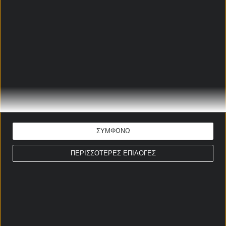
πάρει μία ιστορική πρόκριση.
Η 5η Νοεμβρίου του 2025 είναι η ιστορικότερη
ημέρα στην ιστορία του συλλόγου. Στον τελικό με
την Αρχεντίνος Τζούνιορς, η ομάδα του Μπέρτι
προηγήθηκε νωρίς με 2-0 και παρότι έμεινε με 9
παίκτες και ισοφαρίστηκε στις καθυστερήσεις,
κατέκτησε το πρώτο κύπελλο της ιστορίας της, ξανά
στα πέναλτι και έγραψε ένα μικρό έπος.
ΣΥΜΦΩΝΩ
ΠΕΡΙΣΣΟΤΕΡΕΣ ΕΠΙΛΟΓΕΣ