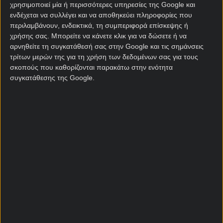
χρησιμοποιεί μία ή περισσότερες υπηρεσίες της Google και
προπονητής.
ενδέχεται να συλλέγει και να αποθηκεύει πληροφορίες που
Και η επόμενη επιλογή του ήταν απολύτως
περιλαμβάνουν, ενδεικτικά, τη συμπεριφορά επίσκεψης ή
χρήσης σας. Μπορείτε να κάνετε κλικ για να δώσετε ή να
ανατρεπτική. Ταξίδεψε στο Μεντόσα για να
αρνηθείτε τη συγκατάθεσή σας στην Google και τις σημάνσεις
αναλάβει μία ομάδα τρίτης κατηγορίας, που πήγαινε
τρίτων μερών της για τη χρήση των δεδομένων σας για τους
ολοταχώς προς τον υποβιβασμό.
σκοπούς που καθορίζονται παρακάτω στην ενότητα
συγκατάθεσης της Google.
Επέλεξε τον κοιμώμενο γίγαντα της περιοχής, την
Ιντεπεντιέντε Ριβαδάβια διότι ήθελε να χτίσει από
το μηδέν. Την έσωσε, δημιούργησε ξανά την ελπίδα
και μετά από 6 μήνες σηκώθηκε και έφυγε.
Ακολούθησαν ένα σωρό αποτυχίες και παραιτήσεις
ευθυξίας σε ουκ ολίγες ομάδες (Αρχεντίνος
Τζούνιορς, Μπελγράνο, Σεντράλ Κόρντομπα,
Μπαράκας Σεντράλ), ο Μπέρτι στο πρώτο αρνητικό
σερί αποτελεσμάτων στο
κουπόνι
έπαιρνε το
καπελάκι του και έφευγε.