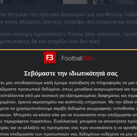
ταν έστειλαν την πρόταση δανεισμού για τον Φεντόρ Τσάλ
 εκτός κλίματος, σαν είχε στερέψει από ενέργεια και κίνη
, στην επίσημη παρουσίαση ο Ρώσος ήταν αγέλαστος, σχεδ
εση ανάγκη, θα τον στηρίξει όσο δεν πάει!
ορ στοίχημα
ο νίκες και έχει σκοράρει μόλις 16 φορές -η δεύτερη χει
Σεβόμαστε την ιδιωτικότητά σας
άτες μας αποθηκεύουμε και/ή έχουμε πρόσβαση σε πληροφορίες σε μια
ργαζόμαστε προσωπικά δεδομένα, όπως μοναδικοί αναγνωριστικοί και 
υτός ήταν ο λόγος που έκανε all-in στις χειμερινές μεταγρα
στέλλονται από μια συσκευή για εξατομικευμένες διαφημίσεις και περ
εχομένου, έρευνα ακροατηρίου και ανάπτυξη υπηρεσιών.
Με την άδειά σα
χεται να χρησιμοποιήσουμε ακριβή δεδομένα γεωγραφικής τοποθεσίας 
από την αγορά των ελεύθερων και των δανεικών. Πήρε παί
ών. Μπορείτε να κάνετε κλικ για να συναινέσετε στην επεξεργασία απ
τερ Γιουνάιτεντ (Κατόνγκο και Σαμ Μάτερ), πήρε έναν πα
ς περιγράφεται παραπάνω. Εναλλακτικά, μπορείτε να αποκτήσετε πρό
ρέμ από την Ντινάμο Μόσχας και έκανε ακόμα 3-4 κινήσεις
ίες και να αλλάξετε τις προτιμήσεις σας πριν συναινέσετε ή να αρνηθεί
ποια επεξεργασία των προσωπικών σας δεδομένων ενδέχεται να μην απ