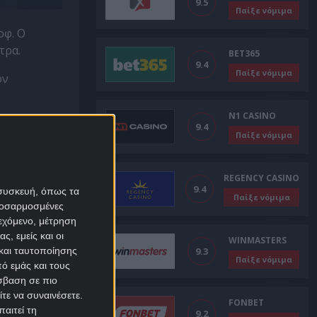
9.5
Παίξε νόμιμα
οφ. Ο
τρα.
BET365
9.4
Παίξε νόμιμα
όν
N1 CASINO
9.4
Παίξε νόμιμα
ρότερη
REGENCY CASINO
9.4
 συσκευή, όπως τα
Παίξε νόμιμα
προσαρμοσμένες
φές. Εννιά
ιεχόμενο, μέτρηση
ς, εμείς και οι
WINMASTERS
9.3
και ταυτοποίησης
κτες από
Παίξε νόμιμα
ό εμάς και τους
λιό Ολλανδό
σβαση σε πιο
 από την
τε να συναινέσετε.
FONBET
αιτεί τη
9.2