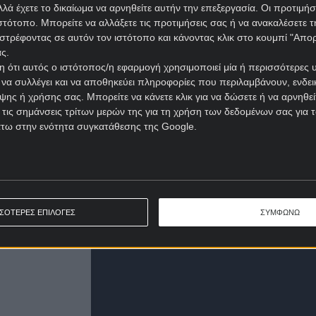
λά έχετε το δικαίωμα να αρνηθείτε αυτήν την επεξεργασία. Οι προτιμήσ
ιστότοπο. Μπορείτε να αλλάξετε τις προτιμήσεις σας ή να ανακαλέσετε
στρέφοντας σε αυτόν τον ιστότοπο και κάνοντας κλικ στο κουμπί "Απ
ς.
 ότι αυτός ο ιστότοπος/η εφαρμογή χρησιμοποιεί μία ή περισσότερες 
ι να συλλέγει και να αποθηκεύει πληροφορίες που περιλαμβάνουν, ενδεικ
ης ή χρήσης σας. Μπορείτε να κάνετε κλικ για να δώσετε ή να αρνηθε
 τις σημάνσεις τρίτων μερών της για τη χρήση των δεδομένων σας για
άτω στην ενότητα συγκατάθεσης της Google.
ΣΣΟΤΕΡΕΣ ΕΠΙΛΟΓΕΣ
ΣΥΜΦΩΝΩ