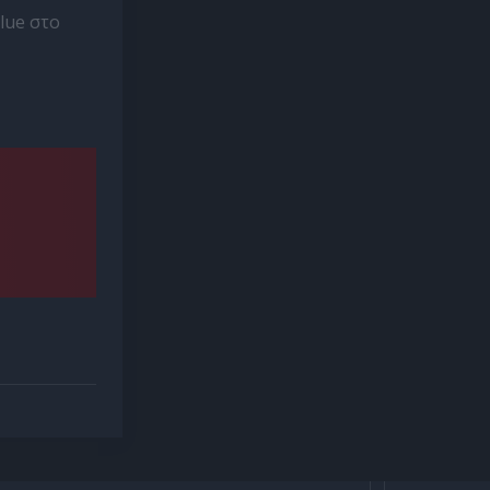
lue στο