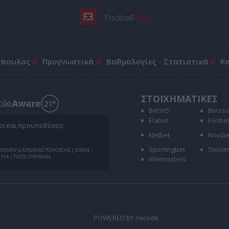
όπουλος
Προγνωστικά
Βαθμολογίες - Στατιστικά
Κ
ΣΤΟΙΧΗΜΑΤΙΚΕΣ
Bet365
Betss
Elabet
Fonbe
ροι και προϋποθέσεις
Netbet
Novibe
Sportingbet
Stoixi
ΘΙΣΜΟΥ & ΑΠΩΛΕΙΑΣ ΠΕΡΙΟΥΣΙΑΣ | ΕΟΠΑΕ –
114 | ΠΑΙΞΕ ΥΠΕΥΘΥΝΑ
Winmasters
POWERED BY
nxcode