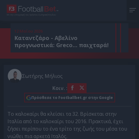
Με την υπογραφή του Χρήστου Σωτηρακόπουλου
12 Μαΐου 2026
Καταντζάρο - Αβελίνο
προγνωστικά: Greco… παιχταρά!
Σωτήρης Μήλιος
Κοιν. :
Πρόσθεσε το Footballbet.gr στην Google
Το καλοκαίρι θα κλείσει τα 32. Βρίσκεται στην
Ιταλία από το καλοκαίρι του 2016. Πρακτικά, έχει
ζήσει περίπου το ένα τρίτο της ζωής του μέσα του
νιώθει πια αρκετά Ιταλός.