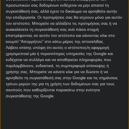
προσωπικών σας δεδομένων ενδέχεται να μην απαιτεί τη
καλοκαίρι.
συγκατάθεσή σας, αλλά έχετε το δικαίωμα να αρνηθείτε αυτήν
την επεξεργασία. Οι προτιμήσεις σας θα ισχύουν μόνο για αυτόν
Μέσα στον Μάιο, θα έχει μία ζαριά για το απόλυτο.
τον ιστότοπο. Μπορείτε να αλλάξετε τις προτιμήσεις σας ή να
Οι λύκοι προκρίθηκαν για τα πλέι-οφ ανόδου και θα
ανακαλέσετε τη συγκατάθεσή σας ανά πάσα στιγμή
επιστρέφοντας σε αυτόν τον ιστότοπο και κάνοντας κλικ στο
έχουν την ευκαιρία για να διεκδικήσουν το όνειρο
κουμπί "Απορρήτου" στο κάτω μέρος της ιστοσελίδας.
της Serie A.
Λάβετε επίσης υπόψη ότι αυτός ο ιστότοπος/η εφαρμογή
χρησιμοποιεί μία ή περισσότερες υπηρεσίες της Google και
Είναι ακραία δύσκολο. Πρέπει να αποκλείσουν την
ενδέχεται να συλλέγει και να αποθηκεύει πληροφορίες που
(παλιά του ομάδα) Καταντζάρο εκτός έδρας σε μονό
περιλαμβάνουν, ενδεικτικά, τη συμπεριφορά επίσκεψης ή
παιχνίδι, να περάσουν το εμπόδιο της πανίσχυρης
χρήσης σας. Μπορείτε να κάνετε κλικ για να δώσετε ή να
Παλέρμο (σε διπλά παιχνίδια) και να πετάξουν εκτός
αρνηθείτε τη συγκατάθεσή σας στην Google και τις σημάνσεις
κατά πάσα πιθανότητα τη Μόντσα.
τρίτων μερών της για τη χρήση των δεδομένων σας για τους
σκοπούς που καθορίζονται παρακάτω στην ενότητα
Είναι σχεδόν, ακατόρθωτο, αλλά στο ποδόσφαιρο
συγκατάθεσης της Google.
ποτέ δεν ξέρεις.
Καταντζάρο – Αβελίνο
στοίχημα