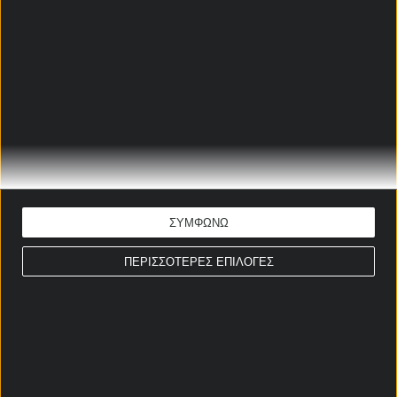
Τέτοια παιχνίδια -ειδικά στην Ιταλία- κρίνονται
στην τακτική, πιθανώς σε μία φάση. Κρατάμε το
under 2,5 γκολ για τα
προγνωστικά στοιχήματος
,
που προσφέρεται στο αξιοπρεπές 1,78 στην
Stoiximan
.
ΚΑΤΑΝΤΖΑΡΟ - ΑΒΕΛΙΝΟ
ΠΡΟΓΝΩΣΤΙΚΑ
ΣΥΜΦΩΝΩ
Σωτήρης Μήλιος
ΠΕΡΙΣΣΟΤΕΡΕΣ ΕΠΙΛΟΓΕΣ
Ώρα έναρξης: 22:00
Β Ιταλίας
ΕΚΤΙΜΗΣΗ: Under 2,5
Απόδοση: 1.78
Παίξε νόμιμα
ΣΤΟΙΧΗΜΑΤΙΚΕΣ ΠΡΟΣΦΟΡΕΣ *