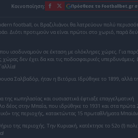
Κοινοποίηση:
Πρόσθεσε το Footballbet.gr 
odern football, οι Βραζιλιάνοι θα λατρεύουν πολύ περισσό
άο. Διότι προτιμούν να είναι πρώτοι στο χωριό, παρά δε
ς που ισοδυναμούν σε έκταση με ολόκληρες χώρες. Για παρά
 χώρας δεν έχει δα και τις ποδοσφαιρικές υπερδυνάμεις.
Γαλλία!
υσα Σαλβαδόρ, ήταν η Βιτόρια. Ιδρύθηκε το 1899, αλλά τ
α της κωπηλασίας και ουσιαστικά έφτιαξε επαγγελματική
ο δέος στην Μπαΐα, που ιδρύθηκε το 1931 και στα πρώτα 
ντικό» της περιοχής, κατακτώντας 15 πρωταθλήματα Μπαϊάν
ήριο της περιοχής. Την Κυριακή, κατέκτησε το 52ο (!) πολ
α!