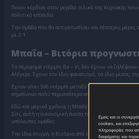
Ποιον κέρδισε στον μεγάλο τελικό της Κυριακής που 
πολιτικό επίπεδο;
Την ομάδα που θα αντιμετωπίσει και τέσσερις μέρες 
με 2-1.
Μπαΐα – Βιτόρια προγνωστ
Τα περίφημα ντέρμπι Ba – Vi, δεν έχουν να ζηλέψουν 
Αλέγκρε. Έχουν τον ίδιο φανατισμό, το ίδιο μίσος, τη
Έχουν γίνει 506 ντέρμπι μεταξύ τους, αλλά οι δύο ομά
σημαίνουν πολύ περισσότερα από τρεις βαθμούς.
Εδώ και μερικά χρόνια, η Μπαΐα αποτελεί μέλος του 
Σίτι, αυτή η οικονομική άνεση της έχει επιτρέψει να
Εμείς και οι συνεργ
υπόλοιπες ομάδες.
cookies, και επεξε
πληροφορίες που απο
Την ίδια στιγμή, η Βιτόρια από την τρίτη κατηγορία 
διαφήμισης και περι