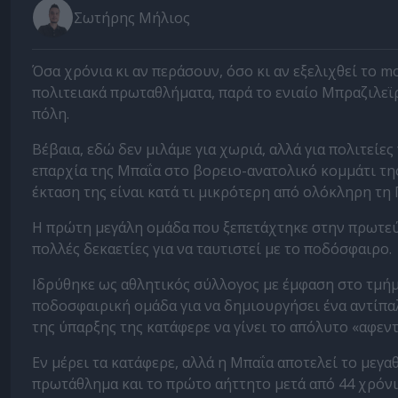
Σωτήρης Μήλιος
Όσα χρόνια κι αν περάσουν, όσο κι αν εξελιχθεί το m
πολιτειακά πρωταθλήματα, παρά το ενιαίο Μπραζιλεϊρ
πόλη.
Βέβαια, εδώ δεν μιλάμε για χωριά, αλλά για πολιτείε
επαρχία της Μπαΐα στο βορειο-ανατολικό κομμάτι της
έκταση της είναι κατά τι μικρότερη από ολόκληρη τη 
Η πρώτη μεγάλη ομάδα που ξεπετάχτηκε στην πρωτεύο
πολλές δεκαετίες για να ταυτιστεί με το ποδόσφαιρο.
Ιδρύθηκε ως αθλητικός σύλλογος με έμφαση στο τμήμ
ποδοσφαιρική ομάδα για να δημιουργήσει ένα αντίπαλ
της ύπαρξης της κατάφερε να γίνει το απόλυτο «αφε
Εν μέρει τα κατάφερε, αλλά η Μπαΐα αποτελεί το μεγαθ
πρωτάθλημα και το πρώτο αήττητο μετά από 44 χρόνι