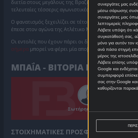
διετία στους μεγάλους της Βραζιλίας και έσωσε πέρσι 
συνεργάτες μας ενδέ
τελευταίες τέσσερις αγωνιστικές.
μέσω σάρωσης συσκευ
συνεργάτες μας όπω
Ο φανατισμός ξεχειλίζει σε τέτοια παιχνίδια και ολ
λεπτομερείς πληροφορ
έπεσε στον αγώνα της Ατλέτικο Μινέιρο με την Κρουζ
Λάβετε υπόψη ότι κά
συγκατάθεσή σας, αλ
Οι εντολές που έχουν πάρει οι διαιτητές είναι πλέον
μόνο για αυτόν τον 
σήμερα
μπορεί να φέρει μία αποβολή στο ντέρμπι Ba 
ανά πάσα στιγμή επι
μέρος της ιστοσελίδα
Λάβετε επίσης υπόψη
ΜΠΑΪ́Α - ΒΙΤΟΡΙΑ ΜΠΑΪ́Α Π
Google και ενδέχετα
συμπεριφορά επίσκεψ
σας στην Google και
καθορίζονται παρακ
Σωτήρης Μήλιος
ΠΕΡΙ
ΣΤΟΙΧΗΜΑΤΙΚΕΣ ΠΡΟΣΦΟΡΕΣ *