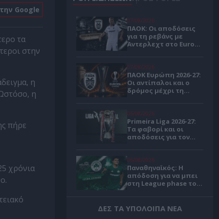
στην Google
07/08/2026
ΠΑΟΚ: Οι αποδόσεις
για τη ρεβάνς με
τερο τα
Άντερλεχτ στο Europa
ύτεροι στην
League
07/08/2026
ΠΑΟΚ Ευρώπη 2026-27:
δειγμα, η
Οι αντίπαλοι και ο
δρόμος μέχρι τη
 Ωστόσο, η
League Phase
06/08/2026
Primeira Liga 2026-27:
ης πήρε
Τα φαβορί και οι
αποδόσεις για τον
πρωταθλητή
Πορτογαλίας 🏆
06/08/2026
25 χρόνια
Παναθηναϊκός: Η
απόδοση για να μπει
ο.
στη League phase του
Κόνφερενς Λιγκ 🍀
ιτειακό
06/08/2026
ΔΕΣ ΤΑ ΥΠΟΛΟΙΠΑ ΝΕΑ
Παναθηναϊκός