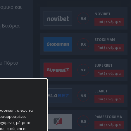
Ευρώπη 2026-27: Οι
νομικό και
πιθανοί αντίπαλοι και
το απαιτητικό
NOVIBET
πρόγραμμα
9.6
Παίξε νόμιμα
 Βιτόρια,
STOIXIMAN
9.6
Παίξε νόμιμα
ου Πόρτο
SUPERBET
9.6
Παίξε νόμιμα
ατς που
ELABET
9.5
Παίξε νόμιμα
άντσεστερ
ουν οι
 συσκευή, όπως τα
προσαρμοσμένες
PAMESTOIXIMA
9.5
ιεχόμενο, μέτρηση
Παίξε νόμιμα
τελευταία
ς, εμείς και οι