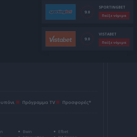
SPORTINGBET
9.0
Παίξε νόμιμα
VISTABET
9.0
Παίξε νόμιμα
ουπόνι
Πρόγραμμα TV
Προσφορές*
on
Bwin
Efbet