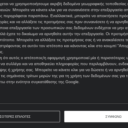
την κατηγορία, με τον πιο ακραίο τρόπο και τρεις νίκες στ
χεται να χρησιμοποιήσουμε ακριβή δεδομένα γεωγραφικής τοποθεσίας 
ών. Μπορείτε να κάνετε κλικ για να συναινέσετε στην επεξεργασία απ
ς περιγράφεται παραπάνω. Εναλλακτικά, μπορείτε να αποκτήσετε πρό
όκληρη η Βραζιλία βρίσκεται σε συναγερμό από το ακραίο ξ
ίες και να αλλάξετε τις προτιμήσεις σας πριν συναινέσετε ή να αρνηθεί
έιρο που έφερε 23 κόκκινες κάρτες.
ποια επεξεργασία των προσωπικών σας δεδομένων ενδέχεται να μην απ
λά έχετε το δικαίωμα να αρνηθείτε αυτήν την επεξεργασία. Οι προτιμήσ
 για μηδενική ανοχή σε σκληρά μαρκαρίσματα, κάτι που στ
ιστότοπο. Μπορείτε να αλλάξετε τις προτιμήσεις σας ή να ανακαλέσετε
– Vi, ενδεχόμενο που προσφέρεται στο 2,60 από την
Novib
στρέφοντας σε αυτόν τον ιστότοπο και κάνοντας κλικ στο κουμπί "Απ
ς.
 ότι αυτός ο ιστότοπος/η εφαρμογή χρησιμοποιεί μία ή περισσότερες 
ΡΟΓΝΩΣΤΙΚΑ
ι να συλλέγει και να αποθηκεύει πληροφορίες που περιλαμβάνουν, ενδεικ
ης ή χρήσης σας. Μπορείτε να κάνετε κλικ για να δώσετε ή να αρνηθε
 τις σημάνσεις τρίτων μερών της για τη χρήση των δεδομένων σας για
Ώρα έναρξης: 01:00
Α Βραζιλίας
άτω στην ενότητα συγκατάθεσης της Google.
ΕΚΤΙΜΗΣΗ: Κόκκινη κάρτα
Απόδοση: 2.60
Παίξε νόμιμα
ΣΣΟΤΕΡΕΣ ΕΠΙΛΟΓΕΣ
ΣΥΜΦΩΝΩ