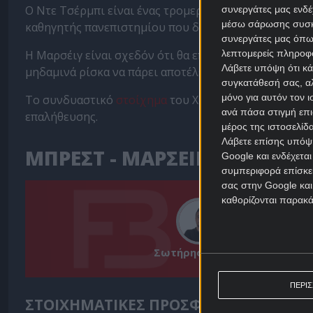
Ο Ντε Τσέρμπι είναι ένας τρομερός tactician, μα έν
συνεργάτες μας ενδέ
μέσω σάρωσης συσκευ
καθηγητής πανεπιστημίου που διδάσκει πυρηνική σε 
συνεργάτες μας όπω
Η Μαρσέιγ είναι σχεδόν ότι θα επιστρέψει στις εργοσ
λεπτομερείς πληροφορ
Λάβετε υπόψη ότι κά
μηδαμινά ρίσκα να πάρει αποτέλεσμα στην έδρα της 
συγκατάθεσή σας, αλ
μόνο για αυτόν τον 
Το συνδυαστικό
στοίχημα
του X2 με το under 3,5 γκ
ανά πάσα στιγμή επι
επαλήθευσης.
μέρος της ιστοσελίδα
Λάβετε επίσης υπόψη
ΜΠΡΕΣΤ - ΜΑΡΣΕΙΓ ΠΡΟΓΝΩΣ
Google και ενδέχετα
συμπεριφορά επίσκεψ
σας στην Google και
καθορίζονται παρακ
Σωτήρης Μήλιος
ΠΕΡΙ
ΣΤΟΙΧΗΜΑΤΙΚΕΣ ΠΡΟΣΦΟΡΕΣ *