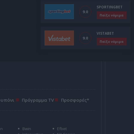
SPORTINGBET
9.0
Παίξε νόμιμα
VISTABET
9.0
Παίξε νόμιμα
ουπόνι
Πρόγραμμα TV
Προσφορές*
on
Bwin
Efbet