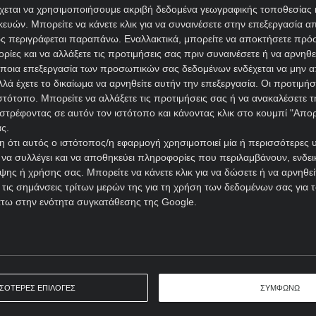
ας συγκρουσιακός, οξύθυμος χαρακτήρας που κάποια στιγμή 
χεται να χρησιμοποιήσουμε ακριβή δεδομένα γεωγραφικής τοποθεσίας 
ών. Μπορείτε να κάνετε κλικ για να συναινέσετε στην επεξεργασία απ
παιδιά δημοτικού.
ς περιγράφεται παραπάνω. Εναλλακτικά, μπορείτε να αποκτήσετε πρό
τασιακές της ρυθμίσεις και θα κοιτάξει με πολύ πιο χαμηλ
ίες και να αλλάξετε τις προτιμήσεις σας πριν συναινέσετε ή να αρνηθεί
ποια επεξεργασία των προσωπικών σας δεδομένων ενδέχεται να μην απ
Μπρεστ.
λά έχετε το δικαίωμα να αρνηθείτε αυτήν την επεξεργασία. Οι προτιμήσ
ιστότοπο. Μπορείτε να αλλάξετε τις προτιμήσεις σας ή να ανακαλέσετε
ολ προσφέρεται στο 1,85 από τη
Novibet
και έχει μεγάλες π
στρέφοντας σε αυτόν τον ιστότοπο και κάνοντας κλικ στο κουμπί "Απ
ς.
 ότι αυτός ο ιστότοπος/η εφαρμογή χρησιμοποιεί μία ή περισσότερες 
ΤΙΚΑ
ι να συλλέγει και να αποθηκεύει πληροφορίες που περιλαμβάνουν, ενδεικ
ης ή χρήσης σας. Μπορείτε να κάνετε κλικ για να δώσετε ή να αρνηθε
 τις σημάνσεις τρίτων μερών της για τη χρήση των δεδομένων σας για
άτω στην ενότητα συγκατάθεσης της Google.
Ώρα έναρξης: 21:45
Α Γαλλίας
ΕΚΤΙΜΗΣΗ: X2 & Under 3,5
Απόδοση: 1.85
Παίξε νόμιμα
ΣΣΟΤΕΡΕΣ ΕΠΙΛΟΓΕΣ
ΣΥΜΦΩΝΩ