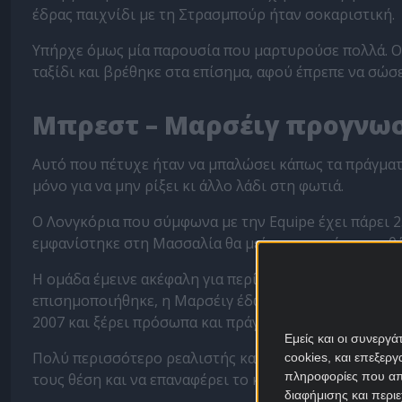
έδρας παιχνίδι με τη Στρασμπούρ ήταν σοκαριστική.
Υπήρχε όμως μία παρουσία που μαρτυρούσε πολλά. Ο
ταξίδι και βρέθηκε στα επίσημα, αφού έπρεπε να σώσε
Μπρεστ – Μαρσέιγ προγνω
Αυτό που πέτυχε ήταν να μπαλώσει κάπως τα πράγματα
μόνο για να μην ρίξει κι άλλο λάδι στη φωτιά.
Ο Λονγκόρια που σύμφωνα με την Equipe έχει πάρει 2
εμφανίστηκε στη Μασσαλία θα μείνει κι αυτός στην θέ
Η ομάδα έμεινε ακέφαλη για περίπου 10 ημέρες, περι
επισημοποιήθηκε, η Μαρσέιγ έδωσε τα ηνία σε έναν 
2007 και ξέρει πρόσωπα και πράγματα.
Εμείς και οι συνεργ
Πολύ περισσότερο ρεαλιστής και πραγματιστής από τ
cookies, και επεξε
πληροφορίες που απο
τους θέση και να επαναφέρει το καράβι σε ήρεμα ύδατ
διαφήμισης και περι