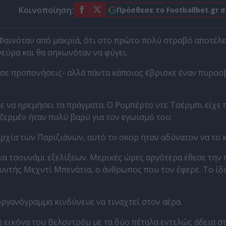
Κοινοποίηση:
Πρόσθεσε το Footballbet.gr 
. Φαινόταν από μακριά, ότι στο πρώτο πολύ στραβό αποτέλ
νεύρα και θα σηκωνόταν να φύγει.
ς σε προπονήσεις- αλλά πάντα κάποιος έβρισκε έναν πυροσ
 να ηρεμήσει τα πράγματα. Ο Ρομπέρτο ντε Τσέρμπι είχε π
 Ζερμέν ήταν πολύ βαρύ για τον εγωισμό του.
αρχία των Παριζιάνων, αυτό το σκορ ήταν αδύνατον να το κ
α τσουνάμι εξελίξεων. Μερικές ώρες αργότερα έθεσε την
θυντής Μεχντί Μπενάτια, ο άνθρωπος που τον έφερε. Το ίδι
ργανόγραμμα κινδύνευε να τιναχτεί στον αέρα.
 εικόνα του Βελοντρόμ με τα δύο πέταλα εντελώς άδεια σ