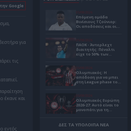
στην Google
05/08/2026
Επόμενη ομάδα
Βινίσιους Τζούνιορ:
εσμα,
Οι αποδόσεις και οι
πιθανότητες για
μεταγραφή στην
Άρσεναλ
05/08/2026
βεστήρα για
ΠΑΟΚ - Άντερλεχτ
διαιτητής: Πέναλτι
είχε το 50% των
αγώνων ελληνικών
άρει τις
ομάδων με
Μουνουέρα
05/08/2026
Ολυμπιακός: Η
απόδοση για να μπει
αταπιεί.
στη League phase του
Τσάμπιονς Λιγκ 🔴
 παραίτηση
05/08/2026
ο έκανε και
Ολυμπιακός Ευρώπη
2026-27: Αυτό είναι το
μονοπάτι για τη
League phase του
Τσάμπιονς Λιγκ
04/08/2026
ΔΕΣ ΤΑ ΥΠΟΛΟΙΠΑ ΝΕΑ
το εντός
Τζόλης στην Premier