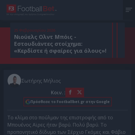
Με την υπογραφή του Χρήστου Σωτηρακόπουλου
25 Φεβρουαρίου 2026
Νιούελς Ολντ Μπόις -
Εστουδιάντες στοίχημα:
«Κερδίστε ή σφαίρες για όλους»!
Σωτήρης Μήλιος
Κοιν. :
Πρόσθεσε το Footballbet.gr στην Google
Το κλίμα στο πούλμαν της επιστροφής από το
Μπουένος Αϊρες ήταν βαρύ. Πολύ βαρύ. Το
προπονητικό δίδυμο των Σέρχιο Γκόμες και Φάβιο