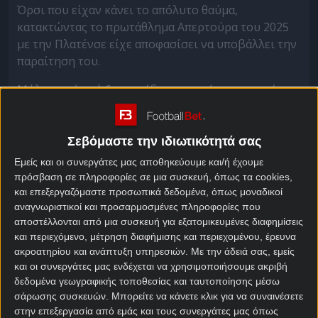
Όρσι που είχαν κάνει το απόλυτο θαύμα,
κατακτώντας το πρωτάθλημα Απερτούρα του 2025
με την Πλατένσε είχε αποφασίσει να υποβάλλει την
παραίτηση του.
Μόλις μετά από 6 παιχνίδια στο πρόγραμμα αγώνων
του πρωταθλήματος είχαν αποφασίσει να πετάξουν
λευκή πετσέτα. Όσα έζησαν λίγες ώρες αργότερα
στο προπονητικό κέντρο του συλλόγου,
Σεβόμαστε την ιδιωτικότητά σας
επιβεβαίωσαν ότι η απόφαση τους να
Εμείς και οι συνεργάτες μας αποθηκεύουμε και/ή έχουμε
εγκαταλείψουν την ομάδα του Ροζάριο ήταν η
πρόσβαση σε πληροφορίες σε μια συσκευή, όπως τα cookies,
σωστή.
και επεξεργαζόμαστε προσωπικά δεδομένα, όπως μοναδικοί
αναγνωριστικοί και προσαρμοσμένες πληροφορίες που
Μία ομάδα χούλιγκαν είχαν εισβάλει στο Centro
αποστέλλονται από μια συσκευή για εξατομικευμένες διαφημίσεις
Griffa και άρχισαν να βανδαλίζουν τον χώρο. Από
και περιεχόμενο, μέτρηση διαφήμισης και περιεχομένου, έρευνα
ακροατηρίου και ανάπτυξη υπηρεσιών.
Με την άδειά σας, εμείς
μία από τις βόμβες μολότοφ που έριξαν πήρε φωτιά
και οι συνεργάτες μας ενδέχεται να χρησιμοποιήσουμε ακριβή
το αυτοκίνητο του Φακούντο Σαμουέλ Γκουχ,
δεδομένα γεωγραφικής τοποθεσίας και ταυτοποίησης μέσω
ποδοσφαιριστή της ομάδας νέων.
σάρωσης συσκευών. Μπορείτε να κάνετε κλικ για να συναινέσετε
στην επεξεργασία από εμάς και τους συνεργάτες μας όπως
Φεύγοντας από εκεί άφησαν και ένα πανό 10 μέτρων