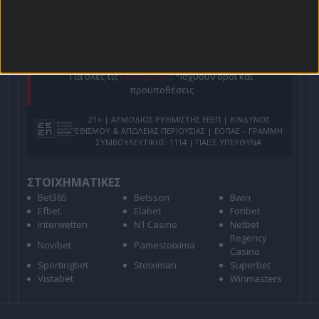
Για όλες τις
Προσφορές
: *Ισχύουν όροι και
προϋποθέσεις
21+ | ΑΡΜΟΔΙΟΣ ΡΥΘΜΙΣΤΗΣ ΕΕΕΠ | ΚΙΝΔΥΝΟΣ
ΕΘΙΣΜΟΥ & ΑΠΩΛΕΙΑΣ ΠΕΡΙΟΥΣΙΑΣ | ΕΟΠΑΕ – ΓΡΑΜΜΗ
ΣΥΜΒΟΥΛΕΥΤΙΚΗΣ: 1114 | ΠΑΙΞΕ ΥΠΕΥΘΥΝΑ
ΣΤΟΙΧΗΜΑΤΙΚΕΣ
Bet365
Betsson
Bwin
Efbet
Elabet
Fonbet
Interwetten
N1 Casino
Netbet
Regency
Novibet
Pamestoixima
Casino
Sportingbet
Stoiximan
Superbet
Vistabet
Winmasters