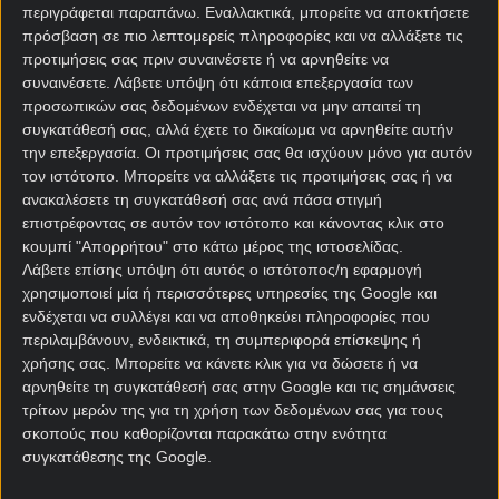
περιγράφεται παραπάνω. Εναλλακτικά, μπορείτε να αποκτήσετε
που είχε μόλις πέντε λέξεις, αλλά ένα
πρόσβαση σε πιο λεπτομερείς πληροφορίες και να αλλάξετε τις
ανατριχιαστικό μήνυμα: «Ganen o balas para todos».
προτιμήσεις σας πριν συναινέσετε ή να αρνηθείτε να
«Κερδίστε, ειδάλλως σφαίρες για όλους»!
συναινέσετε.
Λάβετε υπόψη ότι κάποια επεξεργασία των
προσωπικών σας δεδομένων ενδέχεται να μην απαιτεί τη
Η αστυνομία πήρε αποτυπώματα, ψάχνει τις
συγκατάθεσή σας, αλλά έχετε το δικαίωμα να αρνηθείτε αυτήν
κάμερες για να εντοπίσει τους δράστες, ωστόσο
την επεξεργασία. Οι προτιμήσεις σας θα ισχύουν μόνο για αυτόν
κανείς στο Ροζάριο δεν πιστεύει ότι θα βρεθεί η
τον ιστότοπο. Μπορείτε να αλλάξετε τις προτιμήσεις σας ή να
άκρη του νήματος.
ανακαλέσετε τη συγκατάθεσή σας ανά πάσα στιγμή
επιστρέφοντας σε αυτόν τον ιστότοπο και κάνοντας κλικ στο
κουμπί "Απορρήτου" στο κάτω μέρος της ιστοσελίδας.
Νιούελς Ολντ Μπόις –
Λάβετε επίσης υπόψη ότι αυτός ο ιστότοπος/η εφαρμογή
Εστουδιάντες
χρησιμοποιεί μία ή περισσότερες υπηρεσίες της Google και
ενδέχεται να συλλέγει και να αποθηκεύει πληροφορίες που
προγνωστικά
περιλαμβάνουν, ενδεικτικά, τη συμπεριφορά επίσκεψης ή
χρήσης σας. Μπορείτε να κάνετε κλικ για να δώσετε ή να
Άλλωστε, δεν ήταν η πρώτη φορά που έγινε κάτι
αρνηθείτε τη συγκατάθεσή σας στην Google και τις σημάνσεις
ανάλογο, με την ίδια μεθοδολογία. Πριν από έξι
τρίτων μερών της για τη χρήση των δεδομένων σας για τους
σκοπούς που καθορίζονται παρακάτω στην ενότητα
μήνες, άγνωστοι εισέβαλλαν και πάλι στο
συγκατάθεσης της Google.
προπονητικό κέντρο και άφησαν ένα ανάλογα
ανατριχιαστικό πανί που έλεγε: «Κερδίστε ή…