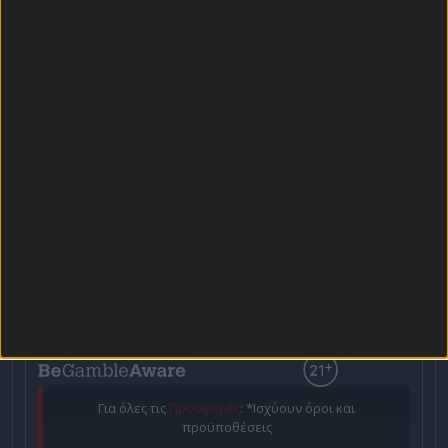
Αρχική Σελίδα
Χρήστος Σωτηρακόπουλος
Προγνωστικά
Βαθμολογίες - Στατιστικά
Κουπόνι
Πρόγραμμα TV
Προσφορές*
Για όλες τις
Προσφορές
: *Ισχύουν όροι και
προϋποθέσεις