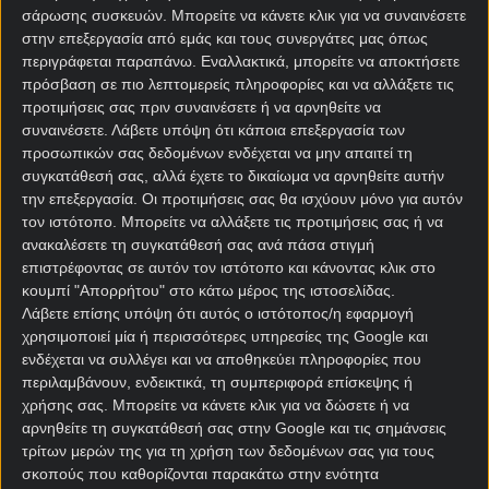
Μία ομάδα που μπορούσε να προσφέρει ένα
σάρωσης συσκευών. Μπορείτε να κάνετε κλικ για να συναινέσετε
εναλλακτικό τρόπο διαφυγής σε μία εργατική
στην επεξεργασία από εμάς και τους συνεργάτες μας όπως
περιοχή που δεν είχε αθλητική παράδοση, μία
περιγράφεται παραπάνω. Εναλλακτικά, μπορείτε να αποκτήσετε
ομάδα με πρότυπες ακαδημίες, η οποία πάντα ήταν
πρόσβαση σε πιο λεπτομερείς πληροφορίες και να αλλάξετε τις
νοικοκυρεμένη οικονομικά και φρόντιζε χωρίς
προτιμήσεις σας πριν συναινέσετε ή να αρνηθείτε να
συναινέσετε.
Λάβετε υπόψη ότι κάποια επεξεργασία των
τρέλες να αποτελεί μία σταθερά υπολογίσιμη
προσωπικών σας δεδομένων ενδέχεται να μην απαιτεί τη
δύναμη του γαλλικού ποδοσφαίρου.
συγκατάθεσή σας, αλλά έχετε το δικαίωμα να αρνηθείτε αυτήν
την επεξεργασία. Οι προτιμήσεις σας θα ισχύουν μόνο για αυτόν
τον ιστότοπο. Μπορείτε να αλλάξετε τις προτιμήσεις σας ή να
ανακαλέσετε τη συγκατάθεσή σας ανά πάσα στιγμή
επιστρέφοντας σε αυτόν τον ιστότοπο και κάνοντας κλικ στο
κουμπί "Απορρήτου" στο κάτω μέρος της ιστοσελίδας.
Λάβετε επίσης υπόψη ότι αυτός ο ιστότοπος/η εφαρμογή
χρησιμοποιεί μία ή περισσότερες υπηρεσίες της Google και
ενδέχεται να συλλέγει και να αποθηκεύει πληροφορίες που
περιλαμβάνουν, ενδεικτικά, τη συμπεριφορά επίσκεψης ή
χρήσης σας. Μπορείτε να κάνετε κλικ για να δώσετε ή να
αρνηθείτε τη συγκατάθεσή σας στην Google και τις σημάνσεις
τρίτων μερών της για τη χρήση των δεδομένων σας για τους
Η κάμψη της Peugeot στον αιώνα που διανύουμε,
σκοπούς που καθορίζονται παρακάτω στην ενότητα