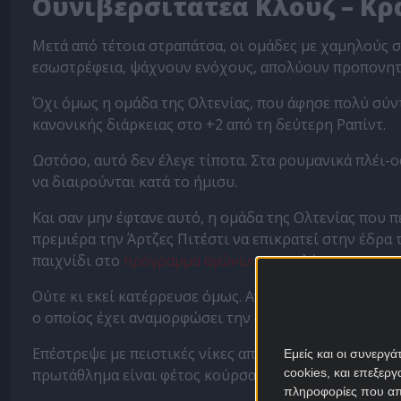
Ουνιβερσιτάτεα Κλουζ – Κ
Μετά από τέτοια στραπάτσα, οι ομάδες με χαμηλούς
εσωστρέφεια, ψάχνουν ενόχους, απολύουν προπονητ
Όχι όμως η ομάδα της Ολτενίας, που άφησε πολύ σύν
κανονικής διάρκειας στο +2 από τη δεύτερη Ραπίντ.
Ωστόσο, αυτό δεν έλεγε τίποτα. Στα ρουμανικά πλέι-
να διαιρούνται κατά το ήμισυ.
Και σαν μην έφτανε αυτό, η ομάδα της Ολτενίας που 
πρεμιέρα την Άρτζες Πιτέστι να επικρατεί στην έδρα τ
παιχνίδι στο
πρόγραμμα αγώνων
των πλέι-οφ.
Ούτε κι εκεί κατέρρευσε όμως. Αντί να διώξει τον π
ο οποίος έχει αναμορφώσει την ομάδα.
Επέστρεψε με πειστικές νίκες απέναντι σε Ντινάμο Βο
Εμείς και οι συνεργ
πρωτάθλημα είναι φέτος κούρσα για δύο.
cookies, και επεξε
πληροφορίες που απο