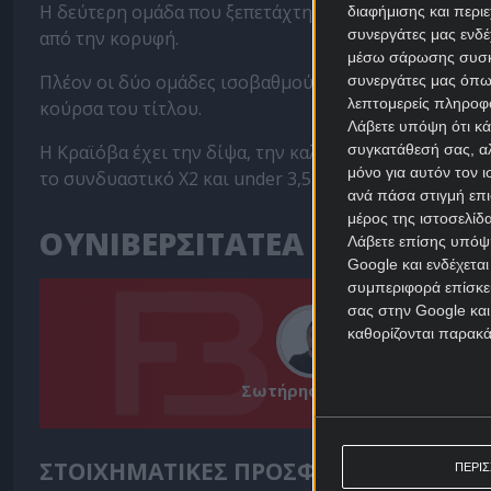
Η δεύτερη ομάδα που ξεπετάχτηκε ξαφνικά είναι η Ου
διαφήμισης και περι
συνεργάτες μας ενδέ
από την κορυφή.
μέσω σάρωσης συσκευ
Πλέον οι δύο ομάδες ισοβαθμούν στους 36 βαθμούς κα
συνεργάτες μας όπω
λεπτομερείς πληροφορ
κούρσα του τίτλου.
Λάβετε υπόψη ότι κά
Η Κραϊόβα έχει την δίψα, την καλύτερη ομάδα, το σθ
συγκατάθεσή σας, αλ
μόνο για αυτόν τον 
το συνδυαστικό Χ2 και under 3,5 γκολ που προσφέρετ
ανά πάσα στιγμή επι
μέρος της ιστοσελίδα
ΟΥΝΙΒΕΡΣΙΤΑΤΕΑ ΚΛΟΥΖ - Ο
Λάβετε επίσης υπόψη
Google και ενδέχετα
συμπεριφορά επίσκεψ
σας στην Google και
καθορίζονται παρακ
Σωτήρης Μήλιος
ΣΤΟΙΧΗΜΑΤΙΚΕΣ ΠΡΟΣΦΟΡΕΣ *
ΠΕΡΙ