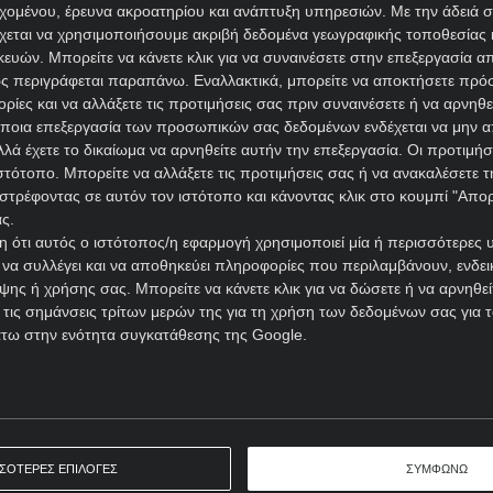
νιβερσιτάτεα Κραϊόβα, που στην κανονική διάρκεια βρέθη
εχομένου, έρευνα ακροατηρίου και ανάπτυξη υπηρεσιών.
Με την άδειά σα
χεται να χρησιμοποιήσουμε ακριβή δεδομένα γεωγραφικής τοποθεσίας 
ών. Μπορείτε να κάνετε κλικ για να συναινέσετε στην επεξεργασία απ
ι το μεταξύ τους ντέρμπι θα κρίνει ποιος θα πάρει κεφάλ
ς περιγράφεται παραπάνω. Εναλλακτικά, μπορείτε να αποκτήσετε πρό
ίες και να αλλάξετε τις προτιμήσεις σας πριν συναινέσετε ή να αρνηθεί
ποια επεξεργασία των προσωπικών σας δεδομένων ενδέχεται να μην απ
ένος και τους καλύτερους παίκτες εδώ. Στο
στοίχημα σήμε
λά έχετε το δικαίωμα να αρνηθείτε αυτήν την επεξεργασία. Οι προτιμήσ
ιστότοπο. Μπορείτε να αλλάξετε τις προτιμήσεις σας ή να ανακαλέσετε
αι στο 1,78 από την
Stoiximan
.
στρέφοντας σε αυτόν τον ιστότοπο και κάνοντας κλικ στο κουμπί "Απ
ς.
ΥΝ. ΚΡΑΙΟΒΑ ΠΡΟΓΝΩΣΤΙΚΑ
 ότι αυτός ο ιστότοπος/η εφαρμογή χρησιμοποιεί μία ή περισσότερες 
ι να συλλέγει και να αποθηκεύει πληροφορίες που περιλαμβάνουν, ενδεικ
ης ή χρήσης σας. Μπορείτε να κάνετε κλικ για να δώσετε ή να αρνηθε
 τις σημάνσεις τρίτων μερών της για τη χρήση των δεδομένων σας για
Ώρα έναρξης: 21:30
Ρουμανία
άτω στην ενότητα συγκατάθεσης της Google.
ΕΚΤΙΜΗΣΗ: X2 & Under 3,5
Απόδοση: 1.78
Παίξε νόμιμα
ΣΣΟΤΕΡΕΣ ΕΠΙΛΟΓΕΣ
ΣΥΜΦΩΝΩ