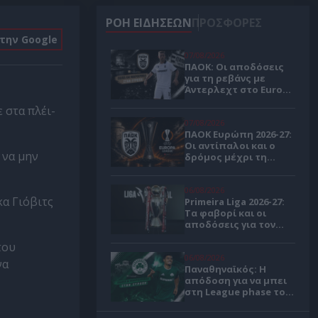
ΡΟΗ ΕΙΔΗΣΕΩΝ
ΠΡΟΣΦΟΡΕΣ
στην Google
07/08/2026
ΠΑΟΚ: Οι αποδόσεις
για τη ρεβάνς με
Άντερλεχτ στο Europa
League
 στα πλέι-
07/08/2026
ΠΑΟΚ Ευρώπη 2026-27:
Οι αντίπαλοι και ο
 να μην
δρόμος μέχρι τη
League Phase
06/08/2026
κα Γιόβιτς
Primeira Liga 2026-27:
Τα φαβορί και οι
αποδόσεις για τον
πρωταθλητή
του
Πορτογαλίας 🏆
06/08/2026
να
Παναθηναϊκός: Η
απόδοση για να μπει
στη League phase του
Κόνφερενς Λιγκ 🍀