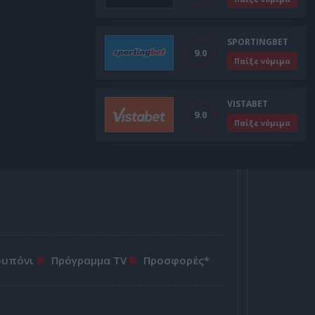
SPORTINGBET
9.0
Παίξε νόμιμα
VISTABET
9.0
Παίξε νόμιμα
ουπόνι
Πρόγραμμα TV
Προσφορές*