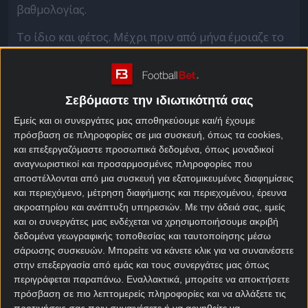
βαθμολογίας.
Το ίδιο και φέτος. Μέχρι πριν από μήνα έμοιαζε το
απόλυτο φαβορί στα
προγνωστικά στοιχήματος
για
την άνοδο, μαζί με τη Σάλκε. Ξαφνικά, η ομάδα από
την Ανατολική Βεστφαλία δείχνει να μένει από
Σεβόμαστε την ιδιωτικότητά σας
βενζίνη.
Εμείς και οι συνεργάτες μας αποθηκεύουμε και/ή έχουμε
Τρία σερί παιχνίδια στο
κουπόνι
δίχως νίκη, με
πρόσβαση σε πληροφορίες σε μια συσκευή, όπως τα cookies,
αποκορύφωμα το ταπεινωτικό 5-1 από την
και επεξεργαζόμαστε προσωπικά δεδομένα, όπως μοναδικοί
Έλβερσμπεργκ, που συν τοις άλλοις χάλασε και τη
αναγνωριστικοί και προσαρμοσμένες πληροφορίες που
αποστέλλονται από μια συσκευή για εξατομικευμένες διαφημίσεις
διαφορά τερμάτων της και την αναγκάζει να ψάξει
και περιεχόμενο, μέτρηση διαφήμισης και περιεχομένου, έρευνα
νίκες με γκολ, ώστε να βελτιώσει τις ελπίδες της σε
ακροατηρίου και ανάπτυξη υπηρεσιών.
Με την άδειά σας, εμείς
περίπτωση ισοβαθμίας.
και οι συνεργάτες μας ενδέχεται να χρησιμοποιήσουμε ακριβή
δεδομένα γεωγραφικής τοποθεσίας και ταυτοποίησης μέσω
Δύο στροφές πριν από το τέλος, η Πάντερμπορν
σάρωσης συσκευών. Μπορείτε να κάνετε κλικ για να συναινέσετε
εξακολουθεί να έχει την κατάσταση στα χέρια της,
στην επεξεργασία από εμάς και τους συνεργάτες μας όπως
παρότι υποχώρησε στην τέταρτη θέση, αφού παίζει
περιγράφεται παραπάνω. Εναλλακτικά, μπορείτε να αποκτήσετε
με δύο αδιάφορους βαθμολογικά αντιπάλους
πρόσβαση σε πιο λεπτομερείς πληροφορίες και να αλλάξετε τις
(Καρλσρούη, Ντάρμσταντ) που περιμένουν τις
προτιμήσεις σας πριν συναινέσετε ή να αρνηθείτε να