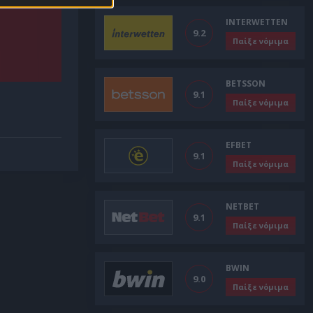
INTERWETTEN
9.2
Παίξε νόμιμα
BETSSON
9.1
Παίξε νόμιμα
EFBET
9.1
Παίξε νόμιμα
NETBET
9.1
Παίξε νόμιμα
BWIN
9.0
Παίξε νόμιμα